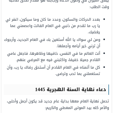
يبقى الميزان في وصول الدعاء وإجابته هو مقدار صدق صاحبه
وقت الطلب:
بعدد الحركات والسكون، وعدد ما كان وما سيكون، اغفر لي
يا رب ما تقدم من ذنبي في العام الفائت واعصمني عما
يغضبك.
ومن لي سواك يا الله أستعين بك في العام الجديد، وأرجوك
أن ترني خير أيامه وأجملها.
أنت العالم ما في النفس، خافيها وظاهرها، فاجعل عامي
القادم جميلا خفيفا، واكتبني فيه مع المرضي عنهم.
كل ما أتمناه في العام القادم أن أستحق رضاك يا رب، وأن
تستعملني بما تحب وترضى.
دعاء نهاية السنة الهجرية 1445
تحمل نهاية العام معها بداية عام جديد قد يكون أجمل وأحلى،
والأمر كله بيد المولى المعطي والكريم: