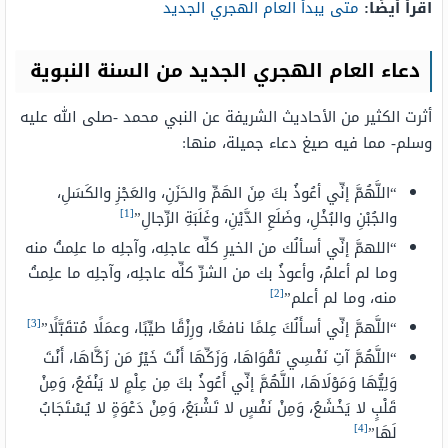
اقرأ أيضًا:
متى يبدأ العام الهجري الجديد
دعاء العام الهجري الجديد من السنة النبوية
أثرت الكثير من الأحاديث الشريفة عن النبي محمد -صلى الله عليه
وسلم- مما فيه صيغ دعاء جميلة، منها:
“اللَّهُمَّ إنِّي أعُوذُ بكَ مِنَ الهَمِّ والحَزَنِ، والعَجْزِ والكَسَلِ،
[1]
والجُبْنِ والبُخْلِ، وضَلَعِ الدَّيْنِ، وغَلَبَةِ الرِّجالِ”
“اللهمَّ إنِّي أسألُك من الخيرِ كلِّه عاجلِه، وآجلِه ما علِمتُ منه
وما لم أعلمُ، وأعوذُ بك من الشرِّ كلِّه عاجلِه، وآجلِه ما علِمتُ
[2]
منه، وما لم أعلم”
[3]
“اللَّهمَّ إنِّي أسأَلُكَ عِلمًا نافعًا، ورِزْقًا طيِّبًا، وعمَلًا مُتقَبَّلًا”
“اللَّهُمَّ آتِ نَفْسِي تَقْوَاهَا، وَزَكِّهَا أَنْتَ خَيْرُ مَن زَكَّاهَا، أَنْتَ
وَلِيُّهَا وَمَوْلَاهَا، اللَّهُمَّ إنِّي أَعُوذُ بكَ مِن عِلْمٍ لا يَنْفَعُ، وَمِنْ
قَلْبٍ لا يَخْشَعُ، وَمِنْ نَفْسٍ لا تَشْبَعُ، وَمِنْ دَعْوَةٍ لا يُسْتَجَابُ
[4]
لَهَا”