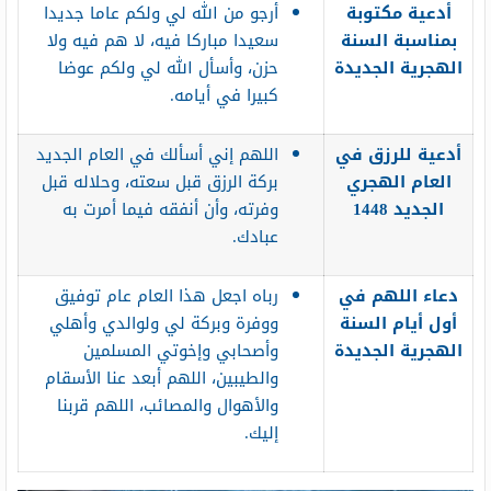
أدعية مكتوبة
أرجو من الله لي ولكم عاما جديدا
بمناسبة السنة
سعيدا مباركا فيه، لا هم فيه ولا
الهجرية الجديدة
حزن، وأسأل الله لي ولكم عوضا
كبيرا في أيامه.
أدعية للرزق في
اللهم إني أسألك في العام الجديد
العام الهجري
بركة الرزق قبل سعته، وحلاله قبل
الجديد 1448
وفرته، وأن أنفقه فيما أمرت به
عبادك.
دعاء اللهم في
رباه اجعل هذا العام عام توفيق
أول أيام السنة
ووفرة وبركة لي ولوالدي وأهلي
الهجرية الجديدة
وأصحابي وإخوتي المسلمين
والطيبين، اللهم أبعد عنا الأسقام
والأهوال والمصائب، اللهم قربنا
إليك.