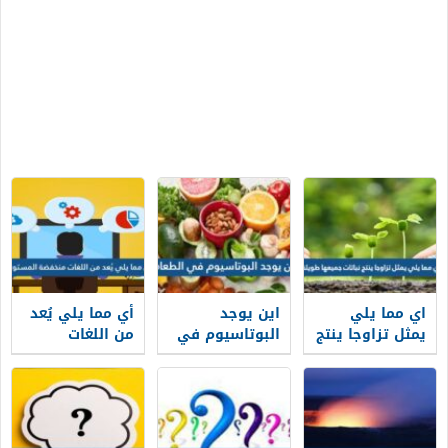
اي مما يلي
اين يوجد
أي مما يلي يُعد
يمثل تزاوجا ينتج
البوتاسيوم في
من اللغات
نباتات جميعها
الطعام
منخفضة
طويلة
المستوى