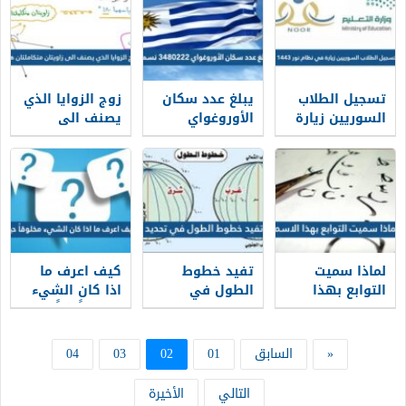
تسجيل الطلاب
يبلغ عدد سكان
زوج الزوايا الذي
السوريين زيارة
الأوروغواي
يصنف الى
في نظام نور
٣٤٨٠٢٢٢ نسمة
زاويتان
1443
متكاملتان هو
لماذا سميت
تفيد خطوط
كيف اعرف ما
التوابع بهذا
الطول في
اذا كان الشيء
الاسم
تحديد
مخلوقاً حياً
«
السابق
01
02
03
04
التالي
الأخيرة