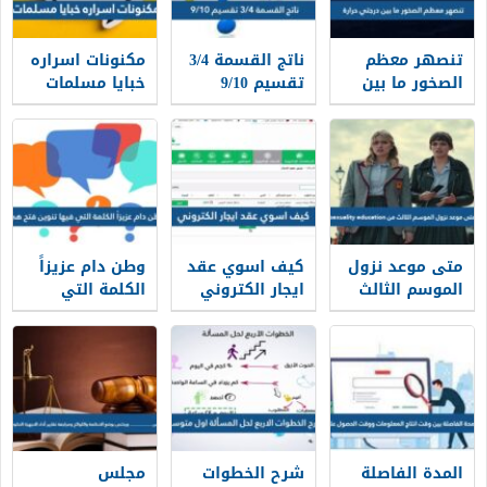
تنصهر معظم
ناتج القسمة 3/4
مكنونات اسراره
الصخور ما بين
تقسيم 9/10
خبايا مسلمات
درجتي حرارة
متى موعد نزول
كيف اسوي عقد
وطن دام عزيزاً
الموسم الثالث
ايجار الكتروني
الكلمة التي
من sexuality
في السعودية
فيها تنوين فتح
education
هي
المدة الفاصلة
شرح الخطوات
مجلس