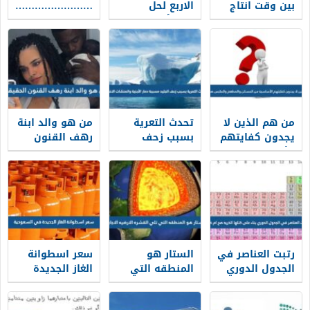
بين وقت انتاج
الاربع لحل
……………………
المعلومات
المسألة اول
…… ويختص
ووقت الحصول
متوسط
بوضع الانظمة
عليها
واللوائح
من هم الذين لا
تحدث التعرية
من هو والد ابنة
يجدون كفايتهم
بسبب زحف
رهف القنون
الأساسية من
الجليد مسببة
الحقيقي
المسكن
دمار
والمطعم
والملبس
رتبت العناصر في
الستار هو
سعر اسطوانة
الجدول الدوري
المنطقه التي
الغاز الجديدة
بناء على كتلها
تلي القشره
في السعودية
الذريه
الارضيه الاجابه
2024