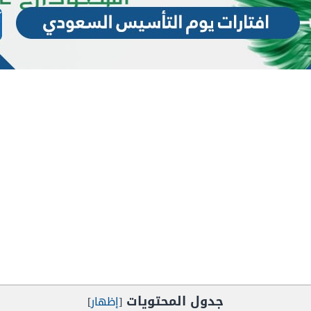
جدول المحتويات
[
إظهار
]