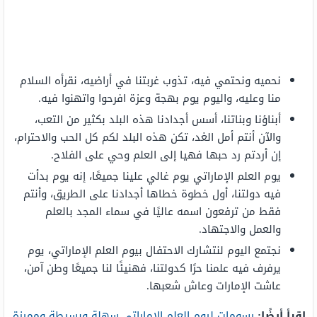
نحميه ونحتمي فيه، تذوب غربتنا في أراضيه، نقرأه السلام
منا وعليه، واليوم يوم بهجة وعزة افرحوا واتهنوا فيه.
أبناؤنا وبناتنا، أسس أجدادنا هذه البلد بكثير من التعب،
والآن أنتم أمل الغد، تكن هذه البلد لكم كل الحب والاحترام،
إن أردتم رد حبها فهيا إلى العلم وحي على الفلاح.
يوم العلم الإماراتي يوم غالي علينا جميعًا، إنه يوم بدأت
فيه دولتنا، أول خطوة خطاها أجدادنا على الطريق، وأنتم
فقط من ترفعون اسمه عاليًا في سماء المجد بالعلم
والعمل والاجتهاد.
نجتمع اليوم لنتشارك الاحتفال بيوم العلم الإماراتي، يوم
يرفرف فيه علمنا حرًا كدولتنا، فهنيئًا لنا جميعًا وطن آمن،
عاشت الإمارات وعاش شعبها.
اقرأ أيضًا:
رسومات ليوم العلم الاماراتي سهلة وبسيطة ومميزة