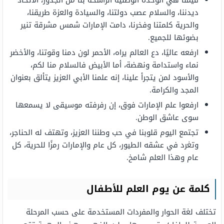
قيمنا هي الوحدة الوطنية الراسخة بنا من الجذور، الاتحاد
ديدننا، والسلام عصب دولتنا، والسيادة والعزة طريقنا،
والحرية كلمتنا وفخرنا، دامت الإمارات شمس مشرقة تنير
بضوئها للجميع.
ارفعه عاليًا، دع العالم يراه، الأحمر لون دمنا وقوتنا، والأخضر
نماء واستدامة ونهضة، أما الأبيض فالسلام منا لكم،
والأسود لمن يتجرأ علينا، إنه علمنا الأبي العزيز يتألق بعنوان
المجد والكرامة.
ارفعوا علم الإمارات فوق، إن رفرفته موسيقى لا يسمعها
سوى عاشق الوطن.
تجتمع اليوم قلوبنا في حب وطننا العزيز، وتهتف له الحناجر،
وتغرد في عشقه الطيور، كل عام والإمارات رمزًا للحرية، كل
عام وهذا العلم شامخ.
كلمة عن يوم العلم للأطفال
تختلف لغة الحوار والمفردات المستخدمة على حسب المرحلة