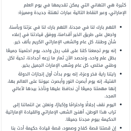
كثيرة هي التهاني التي يمكن تقديمها في يوم العلم
الإماراتي، وعبر النقاط التالية عبارات تهنئة جديدة ومميزة:
اللهم بارك لنا في مجدنا، اللهم بارك لنا في عزتنا وبأسنا،
واجعل على طريق الخير أقدامنا، ووفق قيادتنا في إعلاء
شأن وطننا، كل عام والشعب الإماراتي الكريم بألف خير.
إنه يوم تجمعنا كلنا على قلب رجل واحد، يوم احتمينا جميعًا
بظل علم واحد، ونحصد الآن ثمار ما زرعه أجدادنا، تحية لكل
وطني مخلص، كل عام وشعب الإمارات الجميل بخير.
رايتنا راية فخر وعزة، إنه يوم بدأت أول إنجازات الدولة
الفتية، إنه يوم أبصرت النور وأبصرت عيوننا على العالم بها،
إنها مهمتنا جميعًا أن نحافظ عليها ونأخذ بيدها لأعالي
المجد.
اليوم نقف إجلالًا واحترامًا وإكبارًا، ونعلن عن انتمائنا إلى
تراب هذا الوطن، أهنئ الشعب الإماراتي والقيادة الإماراتية
الحكيمة بيوم مجدنا جميعًا.
إن قصتنا قصة كفاح وصمود، قصة قيادة حكيمة أدت بنا