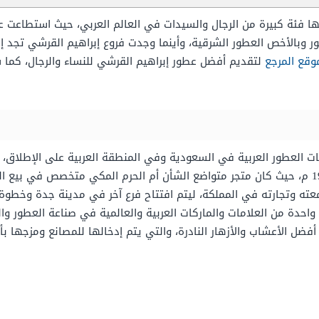
 فئة كبيرة من الرجال والسيدات في العالم العربي، حيث استطاعت ع
ر وبالأخص العطور الشرقية، وأينما وجدت فروع إبراهيم القرشي تجد إ
وقع المرجع
لتقديم أفضل عطور إبراهيم القرشي للنساء والرجال، كما س
ت العطور العربية في السعودية وفي المنطقة العربية على الإطلاق، ا
تأسيس أولى متاجر إبراهيم القرشي إلى عام 1929 م، حيث كان متجر متواضع الشأن أم الحرم المكي
عته وتجارته في المملكة، ليتم افتتاح فرع آخر في مدينة جدة وخطوة 
 واحدة من العلامات والماركات العربية والعالمية في صناعة العطور وال
فضل الأعشاب والأزهار النادرة، والتي يتم إدخالها للمصانع ومزجها بأق