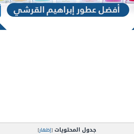
جدول المحتويات
[
إظهار
]