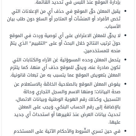
بإدارة الموقع عندَ اللبس في تحديد القائمة.
يقبل المعلن حقّ الموقع في حذف أيٍ من الإعلانات التي
تَخص الأفراد أو المنشآت أو المتاجر أو السلع دون طلب بيان
الأسباب.
لا يحقّ للمعلن الاعتراض على أي توصية وردت في الموقع
حولَ ترتيب النتائج خلال البحث أو على “التقييم” الذي يتمّ
منحه للمستخدمين.
يتحمل المعلن وحده المسوؤلية عَن الآراء والكتابات التي
تكون صادرة عنه، ويحقّ للموقع حذف أي منها، كما يلتزم
المعلن بتعويض الموقع عما يتسبب به من تبعات قانونية.
يفوض المعلن الموقع بالصلاحية الخاصّة بِالاستعلام عن
صحة البيانات؛ ومنها الاسم والسجل التجاري وحالة
التسجيل، وكذلكَ رقم الهوية الوطنية وبيانات الاتصال،
بالإضافة إلى رقم الحساب البنكي، وَيجب على المعلن
تحديث بيانات العرض عندَ تغييرها أو استحداث أي جديد
عليها.
في حين تسري الشّروط والأحكام الآتية على المستخدم