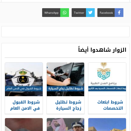
WhatsApp
Twitter
Facebook
الزوار شاهدوا أيضاً
شروط ابتعاث
شروط تظليل
شروط القبول
التخصصات
زجاج السيارة
في الامن العام
الصحية بعد
المرور السعودي
1448
الثانوي 1448
1448