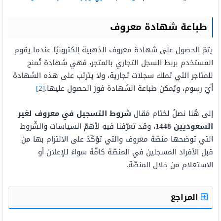
طباعة شهادة معروف
يتمّ الحصول على شهادة معروف الذهبية إلكترونيًا عندما يقوم
المستخدم بربط السجل التجاري بالمتجر، فهي شهادة تُمنح
للمتاجر التي تملك سجلات تجارية، ولا يترتب على هذه الشهادة
أيّ رسوم، ويُمكن طباعة الشهادة فورَ الحصول عليها.
[2]
إلى هُنا نصلُ لختام مَقال
شروط التسجيل في معروف لغير
السعوديين 1448
، وقد تعرّفنا فيهِ لأهمّ السياسات والشّروط
التي توضحها منصّة معروف والتي تؤكّدُ على الالتزام بها من
قبل الأفراد المسجلين في المنصّة كافّة سواءَ للإعلان أو
الاستعلام من خلال المنصّة.
المراجع