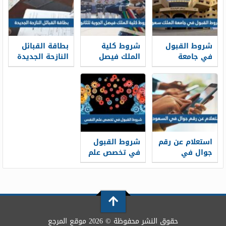
شروط القبول
شروط كلية
بطاقة القبائل
في جامعة
الملك فيصل
النازحة الجديدة
الملك سعود
الجوية للثانوي
1448
1448 والأوراق
1448 ونسب
المطلوبة
القبول
استعلام عن رقم
شروط القبول
جوال في
في تخصص علم
السعودية
النفس ونسب
بالاسم ورقم
القبول 1448
الهوية 1448
حقوق النشر محفوظة © 2026 موقع المرجع