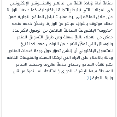
بمثابة أداة لِزيادة الثقة بين البائعين والمتسوقين الإلكترونيين
في المجالات التي ترتبطُ بِالتجارة الإلكترونية، كما هدفت الوزارة
من إطلاق المنصّة إلى ربط عمليات تبادل المنافع التجارية ضمن
مظلة موثوقة بإشرافٍ مباشر من الوزارة، وتمكّن خدمة منصة
“معروف​” الإلكترونية المجانيّة البائعين من الوصول لأكبر عدد
ممكن من العملاء بآليةٍ سهلة وعن طريق التسويق للمتجر
وللوسائل التي تمكّن الأفراد من التواصل معه، كما تتيحُ
للمتسوق الإلكتروني أن يُنشئ تصوّر حولَ جودة خدمات المتاجر،
وذلكَ بالاطلاع على الآراء التي تركها العملاء والتقييمات الخاصّة
بهم لهذه المتاجر، وتحظى خدمة معروف ومختلف المتاجر
المسجلة فيها للإشراف الدوري وَالمتابعة المستمرة من قبل
وزارة التجارة.
[1]