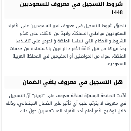
شروط التسجيل في معروف للسعوديين
1448
تنطبقُ شروط التسجيل في معروف لغير السعوديين على الأفراد
السعوديين مواطني المملكة، ولابدّ من الاطّلاع على هذهِ
الشروط والأحكام التي تبينها المنصّة وَالحرص على تنفيذها
بحذافيرها من قبل كافّة الأفراد الراغبين بالاستفادة من خدمات
المنصّة، سواءَ من المواطنين أو المقيمين في المملكة العربية
السعودية.
هل التسجيل في معروف يلغي الضمان
أكّدت الصفحة الرسميّة لمنصّة معروف على “تويتر” أنّ التسجيل
في معروف لا يترتب عليهِ أي تأثير على الضمان الاجتماعي، وذلكَ
خلال توضيح الأمر أمام أحد الأفراد المستفسرين حولَ ذلك.