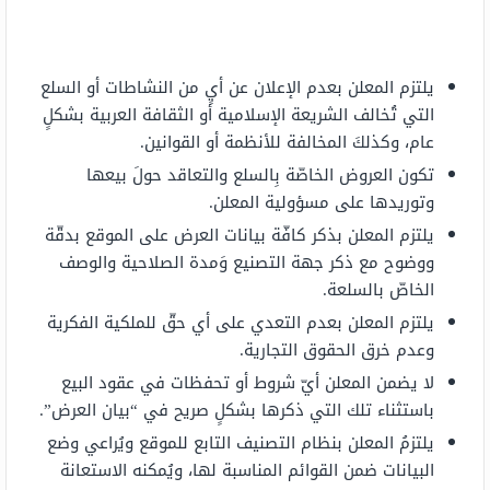
يلتزم المعلن بعدم الإعلان عن أيٍ من النشاطات أو السلع
التي تُخالف الشريعة الإسلامية أو الثقافة العربية بشكلٍ
عام، وكذلكَ المخالفة للأنظمة أو القوانين.
تكون العروض الخاصّة بِالسلع والتعاقد حولَ بيعها
وتوريدها على مسؤولية المعلن.
يلتزم المعلن بذكر كافّة بيانات العرض على الموقع بدقّة
ووضوح مع ذكر جهة التصنيع وَمدة الصلاحية والوصف
الخاصّ بالسلعة.
يلتزم المعلن بعدم التعدي على أي حقّ للملكية الفكرية
وعدم خرق الحقوق التجارية.
لا يضمن المعلن أيّ شروط أو تحفظات في عقود البيع
باستثناء تلك التي ذكرها بشكلٍ صريح في “بيان العرض”.
يلتزمُ المعلن بنظام التصنيف التابع للموقع ويُراعي وضع
البيانات ضمن القوائم المناسبة لها، ويُمكنه الاستعانة