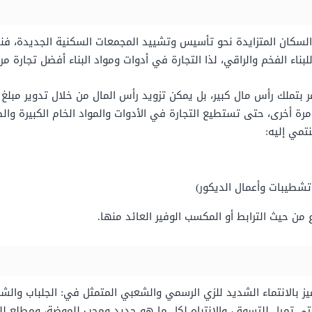
 السكان المتزايدة نحو تأسيس وتشييد المجمعات السكنية الجديدة، ف
للبناء الفخم والراقي، لذا التجارة في أدوات ومواد البناء أفضل تجارة 
مر بتملك رأس مال كبير، بل يمكن تزويد رأس المال من خلال تدوير مبلغ
رة أخرى، حتى تستطيع التجارة في الأدوات والمواد الخام الكبيرة والض
تمي إليه:
شطيبات وأعمال الديكور)
ن حيث الترابط أو المكسب الوفير العائد منها.
 بالانتماء الشديد للزي الرسمي والشعبي المتمثل في: الجلباب والشم
تي تميل للتسوق، والانتباه لكل ما هو جديد ومحب للموضة، ومطلع للت