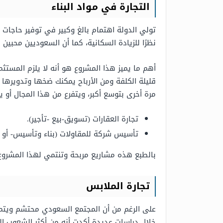
التجارة في مواد البناء
تولي الدولة اهتمام بالغ وكبير في توفير حاجات
نظرًا للزيادة السكانية، كما أن السعوديين محبين 
أهم ما يميز هذا المشروع هو أنه لا يلزم المستث
قليلة الكلفة ومن الأرباح يمكنك ضخها وتدويرها م
مرة أخرى بتوسع أكبر، ويتفرع من هذا المجال أو ين
تجارة العقارات (تسويق-بيع -تأجير).
تأسيس شركة للمقاولات (بناء وتأسيس- أو ت
بالطبع هذه مشاريع مربحة وتنتمي لهذا المشروع م
تجارة الملابس
على الرغم من أن المجتمع السعودي محتشم ويتميز
خلال دراسات عديدة أكدت أنه من أكثر الشعوب ال