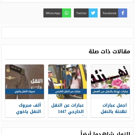
WhatsApp
Twitter
Facebook
مقالات ذات صلة
اجمل عبارات
عبارات عن النقل
ألف مبروك
تهنئة بالنقل
الخارجي 1447
النقل ياخوي
من العمل 2026
أجمل عبارات
1447 عبارات
بالصور
تهنئة بالنقل
تهنئة بالنقل
من العمل
الزوار شاهدوا أيضاً