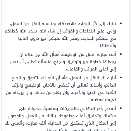
نبارك إلى كُل الزملاء والأصدقاء بمناسبة النقل من العمل،
وإلى أعلى النجاحات والمَراتب إن شاء الله، سدد الله خُطاكم
في عملكم الجديد، وفتح الله عليكم أخيرَ دروب الدنيا
وأفضلها.
ألف مبارك النقل من الوظيفة، أسأل الله جل علاه أن
يجعلها خطوة خير وتوفيق ونجاح، ونسأله تعالى أن تصل
إلى أعلى المراتب والقامات.
أبارك لك النقل من العمل، وأسأل الله لك التفوق والنجاح
الدائم، وأسأله تعالى أن تحظى بالأمان الوظيفيّ والرُتب
العُليا في الدنيا والآخرة، وأن يعلو من شأنك، وأن يزيدك من
نعيمه وفضله.
أتقدم بأحر التهاني والتبريكات بمناسبة حصولكَ على
مبتغاك وتحقيق أملك وطموحك بنقلك من العمل، والوصول
إلى المكان الذي تستحق من البداية، ألف مبارك، وأتمنى لك
مزيدًا من النجاح والتفوق علميًا وعمليًا.