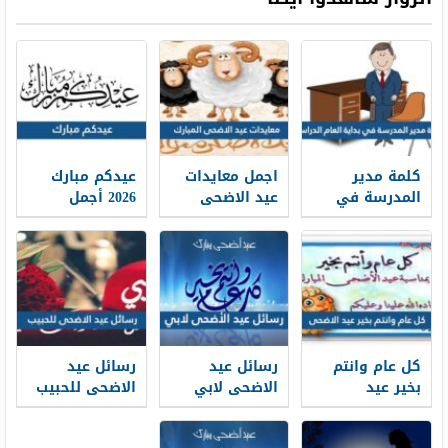
كلمة مدير
اجمل معايدات
عيدكم مبارك
المدرسة في
عيد الاضحى
2026 أجمل
بداية العام
المبارك 2026-
كلمات وعبارات
الدراسي 1448
1448
وصور تهنئة
جاهزة للطباعة
عيد الاضحى
1448
كل عام وانتم
رسائل عيد
رسائل عيد
بخير عيد
الاضحى لابي
الاضحى للحبيب
الاضحى 2026 ،
2026 … اجمل
قصيرة 2026 ..
أجمل معايدات
مسجات تهنئة
اجمل مسجات