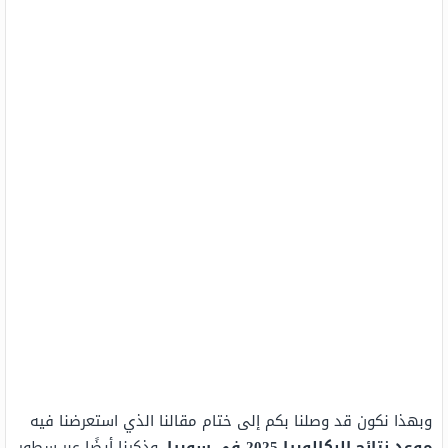
وبهذا نكون قد وصلنا بكم إلى ختام مقالنا الذي استعرضنا فيه
موعد نتائج البكالوريا 2025 في سوريا
، وذكرنا أيضًا عبر سطور