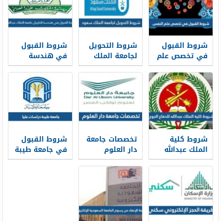
شروط القبول
شروط التحويل
شروط القبول
في تخصص علم
لجامعة الملك
في هندسة
النفس ونسب
سعود من
الطيران جامعة
القبول 1448
جامعات خارجية
الملك عبدالعزيز
1448
1448
شروط كلية
تخصصات جامعة
شروط القبول
الملك عبدالله
دار العلوم
في جامعة طيبة
للدفاع الجوي
وشروط القبول
دراسات عليا
1448 ونسب
1448
1448
القبول