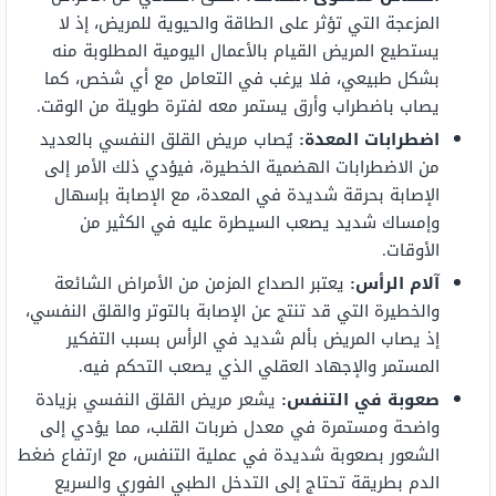
المزعجة التي تؤثر على الطاقة والحيوية للمريض، إذ لا
يستطيع المريض القيام بالأعمال اليومية المطلوبة منه
بشكل طبيعي، فلا يرغب في التعامل مع أي شخص، كما
يصاب باضطراب وأرق يستمر معه لفترة طويلة من الوقت.
اضطرابات المعدة:
يُصاب مريض القلق النفسي بالعديد
من الاضطرابات الهضمية الخطيرة، فيؤدي ذلك الأمر إلى
الإصابة بحرقة شديدة في المعدة، مع الإصابة بإسهال
وإمساك شديد يصعب السيطرة عليه في الكثير من
الأوقات.
آلام الرأس:
يعتبر الصداع المزمن من الأمراض الشائعة
والخطيرة التي قد تنتج عن الإصابة بالتوتر والقلق النفسي،
إذ يصاب المريض بألم شديد في الرأس بسبب التفكير
المستمر والإجهاد العقلي الذي يصعب التحكم فيه.
صعوبة في التنفس:
يشعر مريض القلق النفسي بزيادة
واضحة ومستمرة في معدل ضربات القلب، مما يؤدي إلى
الشعور بصعوبة شديدة في عملية التنفس، مع ارتفاع ضغط
الدم بطريقة تحتاج إلى التدخل الطبي الفوري والسريع