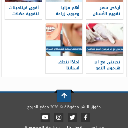
أرخص سعر
أهم مزايا
أقوى فيتامينات
تقويم الأسنان
وعيوب زراعة
لتقوية عضلات
2026 في
الأسنان
العين
السعودية
تجربتي مع ابر
لماذا ننظف
هرمون النمو
اسناننا
للبالغين وافضل
بالفرشاة او
وقت
السواك
لاستخدامها
حقوق النشر محفوظة © 2026 موقع المرجع
من نحن
اتصل بنا
سياسة الخصوصية