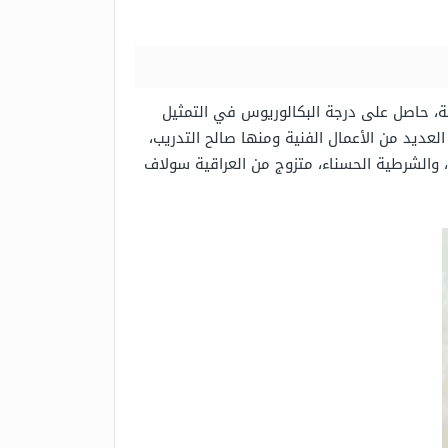
م، حيث يبلغ من العمر ثمانية وأربعين سنة، حاصل على درجة البكالوريوس في التمثيل
 بدأ مشواره الفني منذ عام 1993م، من خلال مشاركته في العديد من الأعمال الفنية ومنها صالح التدريب،
الشرطية الحسناء، متزوج من العراقية سولاف