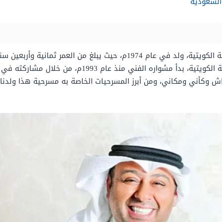
السعودية
حسن البلام، هو ممثل كويتي، حاصل على الجنسية الكويتية، ولد في عام 1974
قسم المسرح من المعهد العالي للفنون المسرحية الكويتية،
أني ومكاني، ومن أبرز المسرحيات الخاصة به مسرحية هذا ولدنا، و