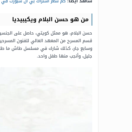
شاهد أيضًا:
كم سعر اشتراك بي ان سبورت في 
من هو حسن البلام ويكيبيديا
وسابع جار، كذلك شارك في مسلسل طاش ما طاش وك
جليل، وأنجب منها طفل واحد.