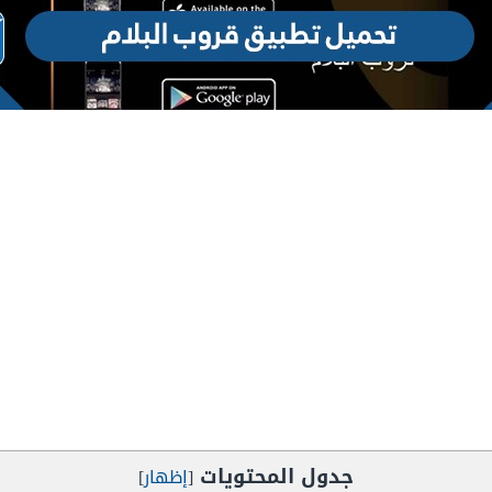
جدول المحتويات
[
إظهار
]