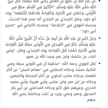
عَنْ عَبْدِ اللَّهِ بْنِ عَمْرِو بْنِ الْعَاصِ رضي الله عنهما: قَالَ نَبِيُّ
اللَّهِ صَلَّى اللَّهُ عَلَيْهِ وَسَلَّمَ: “التَّكْبِيرُ فِي الْفِطْر، سَبْعٌ فِي
الْأُولَى، وَخَمْسٌ فِي الْآخِرَةِ، وَالْقِرَاءَةُ بَعْدَهُمَا كِلْتَيْهِمَا” رواه
أبو داود، ونقل الترمذي عن البخاري أنه صحح هذا الحديث،
وحسنه النووي في “الخلاصة”، وصححه الألباني في “صحيح
أبي داود”.
وعَنْ كَثِيرِ بْنِ عَبْدِ اللَّهِ عَنْ أَبِيهِ عَنْ جَدِّهِ أَنَّ النَّبِيَّ صَلَّى اللَّهُ
عَلَيْهِ وَسَلَّمَ: (كَبَّرَ فِي الْعِيدَيْنِ فِي الْأُولَى سَبْعًا قَبْلَ الْقِرَاءَةِ،
وَفِي الْآخِرَةِ خَمْسًا قَبْلَ الْقِرَاءَةِ) رواه الترمذي، وقال: “وفي
الباب عن عائشة، وابن عمر، وعبد الله بن عمرو.
قال النووي رحمه الله: “مذهبنا أن في الأولى سبعًا، وفي
الثانية خمسًا، وحكاه الخطابي في “معالم السنن” عن أكثر
العلماء، وحكاه صاحب الحاوي عن أكثر الصحابة والتابعين،
وحكاه عن ابن عمر، وابن عباس، وأبي هريرة، وأبي سعيد
الخدري، وغيرهم خلق كثير وحكاه المحاملي عن أبي بكر
الصديق، وعمر، وعلي، وزيد بن ثابت، وعائشة رضي الله
عنهم.