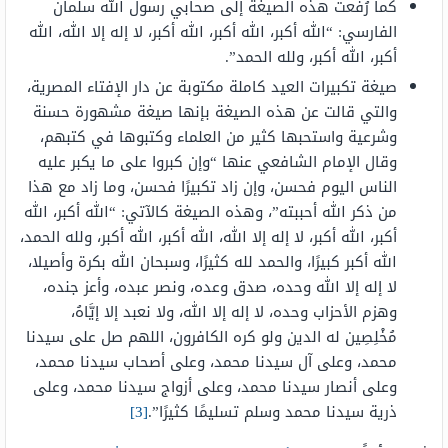
كما رُفعت هذه الصيغة إلى صحابي رسول الله سلمان
الفارسي: “الله أكبر، الله أكبر، الله أكبر، لا إله إلا الله، الله
أكبر، الله أكبر، ولله الحمد”.
صيغة تكبيرات العيد كاملة مكتوبة عن دار الإفتاء المصرية،
والتي قالت عن هذه الصيغة بإنها صيغة مشهورة حسنة
وشرعية واستحبها كثير من العلماء وكتبوها في كتبهم،
وقال الإمام الشافعي عنها “وإن كبروا على ما يكبر عليه
الناس اليوم فحسن، وإن زاد تكبيرًا فحسن، وما زاد مع هذا
من ذكر الله أحببته”، وهذه الصيغة كالآتي: “الله أكبر، الله
أكبر، الله أكبر، لا إله إلا الله، الله أكبر، الله أكبر، ولله الحمد،
الله أكبر كبيرًا، والحمد لله كثيرًا، وسبحان الله بكرة وأصيلا،
لا إله إلا الله وحده، صدق وعده، ونصر عبده، وأعز جنده،
وهزم الأحزاب وحده، لا إله إلا الله، ولا نعبد إلا إيَّاهُ،
مُخْلِصِين له الدين ولو كره الكافرون، اللهم صل على سيدنا
محمد، وعلى آل سيدنا محمد، وعلى أصحاب سيدنا محمد،
وعلى أنصار سيدنا محمد، وعلى أزواج سيدنا محمد، وعلى
ذرية سيدنا محمد وسلم تسليمًا كثيرًا”.
[3]