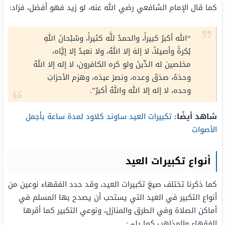
كما قال الإمام الشافعي رضي الله عنه، لو زيد فهو أفضل، فزاد:
“الله أكبرُ كبيراً، والحمدُ للَّه كثيراً، وسُبْحانَ اللهِ
بُكرةً وأصيلاً، لا إلهَ إلا اللهُ، ولا نعبدُ إلا إيَّاه،
مخلصين له الدِّينَ ولو كره الكافرون، لا إله إلا اللهُ
وحدَهُ، صدَقَ وعده، ونصرَ عبدَه، وهزم الأحزابَ
وحده، لا إله إلا الله واللهُ أكبرُ”.
شاهد أيضًا:
تكبيرات العيد ساوند كلاود لمدة ساعة بأجمل
الأصوات
أنواع تكبيرات العيد
كما ذكرنا تختلف صيغ تكبيرات العيد، وقد حدد الفقهاء نوعين من
أنواع التكبير في العيد التي يستحب أن يصدح بها المسلم في
أماكن الصلاة وفي الطرق والمنازل، ونوعي التكبير كما أقرها
الفقهاء والمذاهب كما يلي: