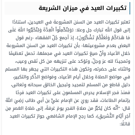
تكبيرات العيد في ميزان الشريعة
تعتبر تكبيرات العيد من السنن المشروعة في العيدين، استنادًا
إلى قول الله تبارك جل وعلا: {وَلِتُكْمِلُواْ الْعِدَّةَ وَلِتُكَبِّرُوا اللهَ عَلَى
مَا هَدَاكُمْ وَلَعَلَّكُمْ تَشْكُرُونَ}‏، إذ أجمع جُلّ الفقهاء -رغم قول
البعض بعدم مشروعيتها- بأن تكبيرات العيد من السنن المشروعة
خلال الأعياد وأنّ صيغ تكبيرات العيد في مجملها، تحمل تعظيمًا
وتمجيدًا لله عز وجلّ، وتؤكد على تنزيهه من كل نَقص وعيب،
والثناء على حضرته، وتكون هذه التكبيرات التي يجهر بها المسلم
في مواضع الصلاة وخلال أيام الأعياد، ومَواضع الذِّكر والتكبير،
دليل قاطع من المسلم لتمجيد وتبجيل الخالق سبحانه وتعالى،
فمنذ فجر الإسلام يحرص المسلمون على تكبيرات العيد فرحًا
بإتمام الطاعات، فقد رويَ عن الإمام عليٍّ بن أبي طالب رَضِيَ اللهُ
قال: “أنَّه كان يُكبِّرُ من صلاةِ الفجرِ يومَ عَرفةَ، إلى صَلاةِ العَصرِ مِن
آخِرِ أيَّامِ التَّشريقِ)، كما رجح الإمام الشافعي جواز تكبيرات العيد
قائلًا: