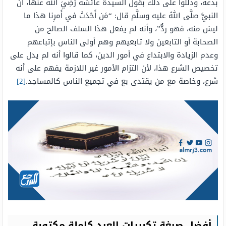
بدعة، ودللوا على ذلك بقول السيدة عائشةَ رَضِيَ اللهُ عنها، أنَّ
النبيَّ صلَّى اللهُ عليه وسلَّم قال: “مَن أَحْدَثَ في أَمرِنا هذا ما
ليسَ منه، فهو ردٌّ”، وأنه لم يفعل هذا السلف الصالح من
الصحابة أو التابعين ولا تابعيهم وهم أولى الناس بإتباعهم
وعدم الزيادة والابتداع في أمور الدين، كما قالوا أنه لم يدل على
تخصيص الشرع هذا، لأن التزام الأمور غير اللازمة يفهم على أنه
شرع، وخاصة مع من يقتدى بع في تجميع الناس كالمساجد.
[2]
أفضل صيغة تكبيرات العيد كاملة مكتوبة