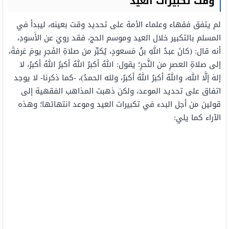
وقت تكبيرات العيد
لم يتفق فقهاء وعلماء الأمة على تحديد وقت بعينه، ليبدأ في
المسلم بالتكبير خلال العيد وموسم الحج، فقد رويَ عن الأَسودِ،
أنه قال: (كانَ عبدُ اللهِ بنُ مَسعودٍ، يُكبِّر من صلاةِ الفَجرِ يومَ عَرفةَ،
إلى صلاةِ العصرِ من النَّحرِ؛ يقول: اللهُ أكبرُ اللهُ أكبرُ اللهُ أكبرُ، لا
إلهَ إلَّا الله، واللهُ أكبرُ اللهُ أكبرُ، ولله الحمدُ)، -كما ذكرنا- لا يوجد
اتفاق على تحديد الموعد، ولكن ذهبت المذاهب الفقهية إلى
قولين من أجل البدء في تكبيرات العيد وموعد انتهائها؛ وهذه
الآراء كما يلي: