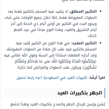
التكبير المطلق:
لا يتقيد فيه المسلم بالتكبير فقط بعد
الصلوات المفروضة فقط، إنمّا خلال جميع الأوقات متى شاء،
ويجوز البدء في التكبير من أولى أيام ذي الحجة إلى آخر
أيام التشريق والعيد، وهذا النوع مباحًا في عيد الفطر
كذلك.
التكبير المقيد:
في هذا النوع من التكبير يُقيد فيه
المسلم بالتكبير فيه عقب كل صلاة من الصلوات المفروضة،
وقد أجازه الفقهاء استنادًا إلى السنة وقول الله تعالى فيه
{وَلِتُكْمِلُوا الْعِدَّةَ وَلِتُكَبِّرُوا اللَّهَ على مَا هَدَاكُمْ وَلَعَلَّكُمْ
تَشْكُرُونَ} ويكون عقب الصلوات والفرائض كما ذكرنا.
اقرأ أيضًا:
تكبيرات العيد في السعودية mp3 رابط تحميل
الجهر بتكبيرات العيد
يُشرع ويُسن للرجال الجهر والصدح بتكبيرات العيد وهذا اجتمع