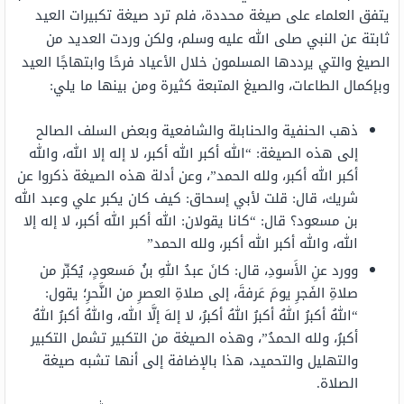
يتفق العلماء على صيغة محددة، فلم ترد صيغة تكبيرات العيد
ثابتة عن النبي صلى الله عليه وسلم، ولكن وردت العديد من
الصيغ والتي يرددها المسلمون خلال الأعياد فرحًا وابتهاجًا العيد
وبإكمال الطاعات، والصيغ المتبعة كثيرة ومن بينها ما يلي:
ذهب الحنفية والحنابلة والشافعية وبعض السلف الصالح
إلى هذه الصيغة: “الله أكبر الله أكبر، لا إله إلا الله، والله
أكبر الله أكبر، ولله الحمد”، وعن أدلة هذه الصيغة ذكروا عن
شريك، قال: قلت لأبي إسحاق: كيف كان يكبر علي وعبد الله
بن مسعود؟ قال: “كانا يقولان: الله أكبر الله أكبر، لا إله إلا
الله، والله أكبر الله أكبر، ولله الحمد”
وورد عنِ الأَسودِ، قال: كانَ عبدُ اللهِ بنُ مَسعودٍ، يُكبِّر من
صلاةِ الفَجرِ يومَ عَرفةَ، إلى صلاةِ العصرِ من النَّحرِ؛ يقول:
“اللهُ أكبرُ اللهُ أكبرُ اللهُ أكبرُ، لا إلهَ إلَّا الله، واللهُ أكبرُ اللهُ
أكبرُ، ولله الحمدُ”، وهذه الصيغة من التكبير تشمل التكبير
والتهليل والتحميد، هذا بالإضافة إلى أنها تشبه صيغة
الصلاة.