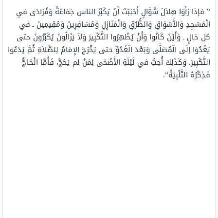
” فإذا رَأَوْا هِلاَلَ شَوَّالٍ أَحْبَبْتُ أَنْ يُكَبِّرَ الناس جَمَاعَةً وَفُرَادَى في
الْمَسْجِدِ وَالأَسْوَاقِ وَالطُّرُقِ وَالْمَنَازِلِ وَمُسَافِرِينَ وَمُقِيمِينَ ـ في
كل حَالٍ ـ وَأَيْنَ كَانُوا وَأَنْ يُظْهِرُوا التَّكْبِيرَ وَلاَ يَزَالُونَ يُكَبِّرُونَ حتى
يَغْدُوَا إلَى الْمُصَلَّى وَبَعْدَ الْغُدُوِّ حتى يَخْرُجَ الإِمَامُ لِلصَّلاَةِ ثُمَّ يَدَعُوا
التَّكْبِيرَ، وَكَذَلِكَ أُحِبُّ في لَيْلَةِ الأَضْحَى لِمَنْ لم يَحُجَّ، فَأَمَّا الْحَاجُّ
فَذِكْرُهُ التَّلْبِيَةُ”.