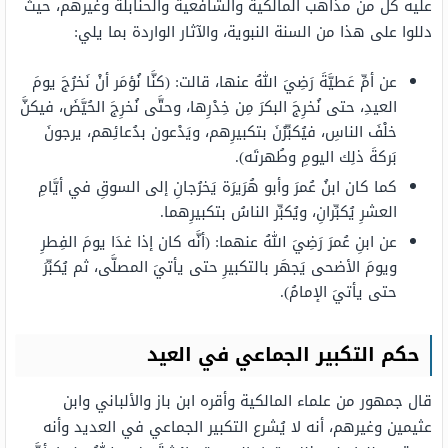
عليه كل من مذاهب المالكية والشافعية والحنابلة وغيرهم، حيث
دللوا على هذا من السنة النبوية، والآثار الواردة بما يلي:
عن أمِّ عَطيَّةَ رَضِيَ اللهُ عنها، قالت: (كنَّا نُؤمَر أنْ نَخرُجَ يومَ
العيدِ، حتى نُخرِجَ البكرَ مِن خِدْرِها، وحتَّى نُخرِجَ الحُيَّضَ، فيكنَّ
خلْفَ الناسِ، فيُكبِّرْنَ بتكبيرِهم، ويَدْعون بدُعائِهم، يرجونَ
بَركةَ ذلِك اليومِ وطُهرتَه).
كما كان ابنُ عُمرَ وأبو هُرَيرَة يَخرُجانِ إلى السوقِ في أيَّامِ
العشرِ يُكبِّرانِ، ويُكبِّر الناسُ بتكبيرِهما.
عن ابنِ عُمرَ رَضِيَ اللهُ عنهما: (أنَّه كان إذا غدَا يومَ الفِطرِ
ويومَ الأضحى يَجهَر بالتكبيرِ حتى يأتيَ المصلَّى، ثم يُكبِّرَ
حتى يأتيَ الإمامُ).
حكم التكبير الجماعي في العيد
قال جمهور من علماء المالكية وأقره ابن باز والألباني وابن
عثيمين وغيرهم، أنه لا يُشرع التكبير الجماعي في العديد وأنه