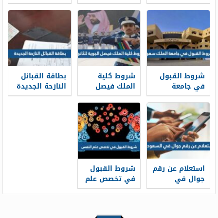
الصحية بعد
المرور السعودي
1448
الثانوي 1448
1448
شروط القبول
شروط كلية
بطاقة القبائل
في جامعة
الملك فيصل
النازحة الجديدة
الملك سعود
الجوية للثانوي
1448
1448 والأوراق
1448 ونسب
المطلوبة
القبول
استعلام عن رقم
شروط القبول
جوال في
في تخصص علم
السعودية
النفس ونسب
بالاسم ورقم
القبول 1448
الهوية 1448