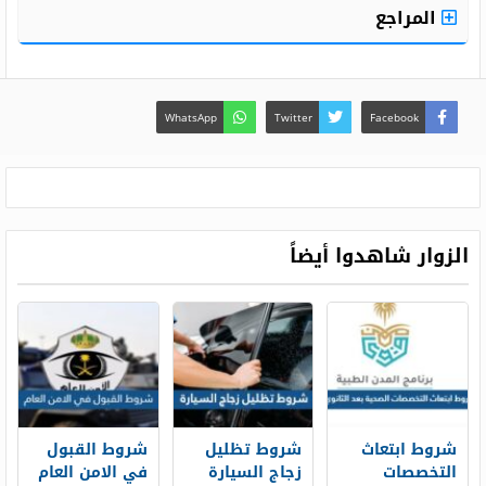
المراجع
WhatsApp
Twitter
Facebook
الزوار شاهدوا أيضاً
شروط ابتعاث
شروط تظليل
شروط القبول
التخصصات
زجاج السيارة
في الامن العام