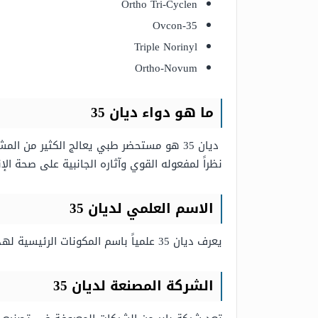
Ortho Tri-Cyclen
Ovcon-35
Triple Norinyl
Ortho-Novum
ما هو دواء ديان 35
ديان 35 هو مستحضر طبي يعالج الكثير من ا
نظراً لمفعوله القوي وآثاره الجانبية على صحة ا
الاسم العلمي لديان 35
يعرف ديان 35 علمياً باسم المكونات الرئيسية لهذا المستحضر الطبي وهي سيبروتيرون أسيتات إيتانول إستراديول وهي مكونات ذات مفعول قوي للغاية.
الشركة المصنعة لديان 35