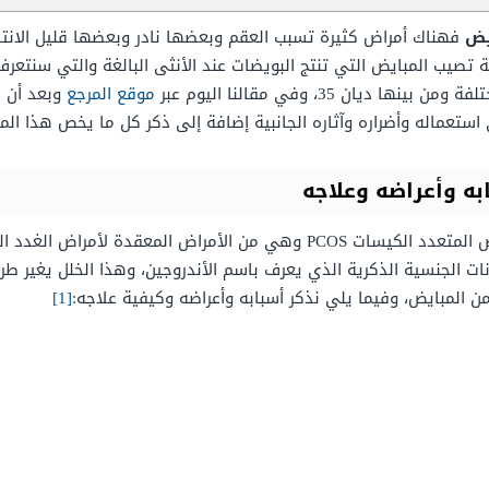
فهناك أمراض كثيرة تسبب العقم وبعضها نادر وبعضها قليل الانتشار
يب المبايض التي تنتج البويضات عند الأنثى البالغة والتي سنتعرف
ان 35، وفي مقالنا اليوم عبر
موقع المرجع
وبعد أن ن
تعماله وأضراره وآثاره الجانبية إضافة إلى ذكر كل ما يخص هذا الم
ه وأعراضه وعلاجه
علمياً يعرّف مرض تكيّس المبايض بمتلازمة المبيض المتعدد الكيسات PCOS وهي م
 الجنسية الذكرية الذي يعرف باسم الأندروجين، وهذا الخلل يغير ط
ن المبايض، وفيما يلي نذكر أسبابه وأعراضه وكيفية علاجه:
[1]