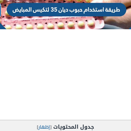
جدول المحتويات
[
إظهار
]