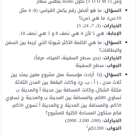
ومن (T O O M T) نكون motto بمعنى شعار
السؤال:
ما هو أفضل رقم يكمل القياس: (8: 4 مثل
10:س)، ما هي (س)؟
الخيارات:
(3، 7، 24، 5)
الإجابة:
هي 5 لأن 4 هي نصف 8 و 5 هي نصف 10.
السؤال:
ما هي الكلمة الأكثر شيوعًا التي تربط بين السفن
والبطاقات؟
الخيارات:
(بحر، سطح السفينة، الميناء، مرفأ)
الجواب:
سطح السفينة
السؤال:
إذا أرادت مؤسسة عمل مشروع معين يمتد بين
ثلاث مدن ، ( أ ، ب، ج)، وكانت البقعة بين المدن الثلاثة
مثلثة الشكل، وكانت المسافة بين مدينة أ والمدينة ب
تساوي 80كم، والمسافة بين المدينة ب والمدينة ج تساوي
50كم، والمسافة بين المدينة ج والمدينة أ تسوي 50كم،
فكم ستكون المساحة الكلية للمشروع؟
الخيارات:
(180، 1200، 2000)
2
الجواب:
1200كم