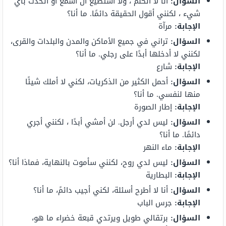
السؤال:
أنا لا أتكلم ، ولا أستطيع أن أسمع أو أتحدث بأي
شيء ، لكنني أقول الحقيقة دائمًا. ما أنا؟
الإجابة:
مرآة
السؤال:
تراني في جميع الأماكن والمدن والبلدات والقرى،
لكنني لا أدخلها أبدًا على رجلي. ما أنا؟
الإجابة:
شارع
السؤال:
أحمل الكثير من الذكريات، لكني لا أملك شيئًا
منها لنفسي. ما أنا؟
الإجابة:
إطار الصورة
السؤال:
ليس لدي أرجل. لن أمشي أبدًا ، لكنني أجري
دائمًا. ما أنا؟
الإجابة:
ماء النهر
السؤال:
ليس لدي روح، لكنني سأموت بالنهاية، فماذا أنا؟
الإجابة:
البطارية
السؤال:
أنا لا أطرح أسئلة، لكني أجيب دائمً، ما أنا؟
الإجابة:
جرس الباب
السؤال:
برتقالي طويل ويرتدي قبعة خضراء ما هو،