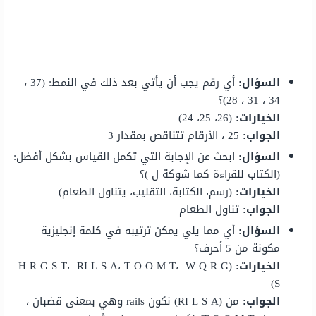
السؤال:
أي رقم يجب أن يأتي بعد ذلك في النمط: (37 ،
34 ، 31 ، 28)؟
الخيارات:
(26، 25، 24)
الجواب:
25 ، الأرقام تتناقص بمقدار 3
السؤال:
ابحث عن الإجابة التي تكمل القياس بشكل أفضل:
(الكتاب للقراءة كما شوكة ل )؟
الخيارات:
(رسم، الكتابة، التقليب، يتناول الطعام)
الجواب:
تناول الطعام
السؤال:
أي مما يلي يمكن ترتيبه في كلمة إنجليزية
مكونة من 5 أحرف؟
الخيارات:
(H R G S T، RI L S A، T O O M T، W Q R G
S)
الجواب:
من (RI L S A) نكون rails وهي بمعنى قضبان ،