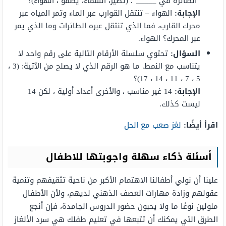
“الطائرة في _____”؛ (تطير، السماء، يطفو ، الهواء)؟
الإجابة:
الهواء – تنتقل القوارب عبر الماء وتمر المياه عبر
محرك القارب، فما الذي تنتقل عبره الطائرات وما الذي يمر
عبر المحرك؟ الهواء.
السؤال:
تحتوي سلسلة الأرقام التالية على رقم واحد لا
يتناسب مع النمط. ما هو الرقم الذي لا يصلح من الآتية: (3 ،
5 ، 7 ، 11 ، 14 ، 17)؟
الإجابة:
14 غير مناسب ، والأخرى أعداد أولية ، لكن 14
ليست كذلك.
اقرأ أيضًا:
لغز صعب مع الحل
أسئلة ذكاء سهلة واجوبتها للاطفال
علينا أن نولي أطفالنا الاهتمام الأكبر من ناحية تثقيفهم وتنمية
عقولهم وزادة مهارات العصف الذهني لديهم، ولأن الأطفال
ملولين نوعًا ما ولا يحبون حضور الدروس الجامدة، فإن أنجع
الطرق التي يمكنك أن تتبعها في تعليم طفلك هي سرد الألغاز