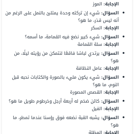
الإجابة:
الموز
السؤال:
شيء إن تركته وحدة يمتلئ بالنمل على الرغم من
أنه ليس قذر، ما هو؟
الإجابة:
السكر
السؤال:
شيء كبير نضع فيه القمامة، ما أسمه؟
الإجابة:
سلة القمامة
السؤال:
يرتدي لباسًا فاقعًا لنتمكن من رؤيته ليلًا، من
هو؟
الإجابة:
عامل النظافة
السؤال:
شيء يكون مليء بالصورة والكتابات نحبه قبل
النوم، ما هو؟
الإجابة:
القصص المصورة
السؤال:
كائن ضخم له أربعة أرجل وخرطوم طويل ما هو؟
الإجابة:
الفيل
السؤال:
يشبه القبة نضعه فوق رؤسنا عندما تمطر، ما
هو؟
الإجابة:
المظلة