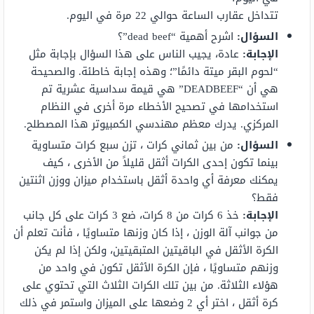
تتداخل عقارب الساعة حوالي 22 مرة في اليوم.
السؤال:
اشرح أهمية “dead beef”؟
الإجابة:
عادة، يجيب الناس على هذا السؤال بإجابة مثل
“لحوم البقر ميتة دائمًا”؛ وهذه إجابة خاطئة. والصحيحة
هي أن “DEADBEEF” هي قيمة سداسية عشرية تم
استخدامها في تصحيح الأخطاء مرة أخرى في النظام
المركزي. يدرك معظم مهندسي الكمبيوتر هذا المصطلح.
السؤال:
من بين ثماني كرات ، تزن سبع كرات متساوية
بينما تكون إحدى الكرات أثقل قليلاً من الأخرى ، كيف
يمكنك معرفة أي واحدة أثقل باستخدام ميزان ووزن اثنتين
فقط؟
الإجابة:
خذ 6 كرات من 8 كرات، ضع 3 كرات على كل جانب
من جوانب آلة الوزن ، إذا كان وزنها متساويًا ، فأنت تعلم أن
الكرة الأثقل في الباقيتين المتبقيتين، ولكن إذا لم يكن
وزنهم متساويًا ، فإن الكرة الأثقل تكون في واحد من
هؤلاء الثلاثة. من بين تلك الكرات الثلاث التي تحتوي على
كرة أثقل ، اختر أي 2 وضعها على الميزان واستمر في ذلك