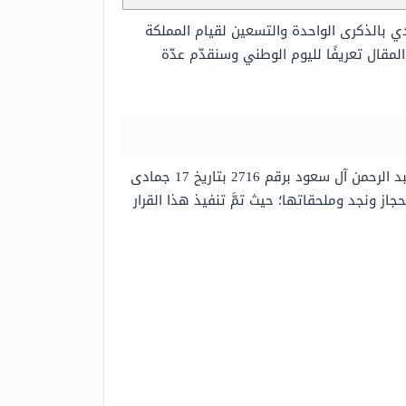
 بالذكرى الواحدة والتسعين لقيام المملكة
قال تعريفًا لليوم الوطني وسنقدّم عدّة
إنَّ اليوم الوطني السعودي هو اليوم الذي يصادف ذكرى تنفيذ القرار الملكي الصادر عن الملك المؤسس عبد العزيز بن عبد الرحمن آل سعود برقم 2716 بتاريخ 17 جمادى
 الحجاز ونجد وملحقاتها؛ حيث تمَّ تنفيذ هذا القرار