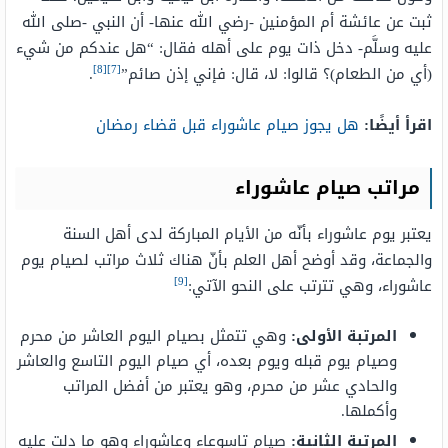
ثبت عن عائشة أم المؤمنين -رضي الله عنها- أن النبي -صلى الله
عليه وسلَّم- دخل ذات يوم على أهله فقال: “هل عندكم من شيء
[8]
[7]
(أي من الطعام)؟ قالوا: لا، قال: فإني إذن صائم”
.
اقرأ أيضًا:
هل يجوز صيام عاشوراء قبل قضاء رمضان
مراتب صيام عاشوراء
يعتبر يوم عاشوراء بأنّه من الأيام المباركة لدى أهل السنة
والجماعة، وقد أوضح أهل العلم بأنّ هناك ثلاث مراتب لصيام يوم
[9]
عاشوراء، وهي تترتب على النحو الآتي:
المرتبة الأولى:
وهي تتمثل بصيام اليوم العاشر من محرم
وصيام يوم قبله ويوم بعده، أي صيام اليوم التاسع والعاشر
والحادي عشر من محرم، وهو يعتبر من أفضل المراتب
وأكملها.
المرتبة الثانية:
صيام تاسوعاء وعاشوراء وهو ما دلت عليه