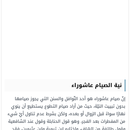
نية الصيام عاشوراء
إنّ صيام عاشوراء هو أحد النّوافل والسنن التي يجوز صيامها
بدون تبييت النيّة، حيث من أراد صيام التطوع يستطيع أن ينوي
نهارًا سواءً قبل الزوال أو بعده، ولكن بشرط عدم تناول أيّ شيء
من المفطرات بعد الفجر، وهو قول الحنابلة وقول عند الشافعية
وقول طائفة من السّلف، واختاره ابن تيمية وابن عثيمين، فقد