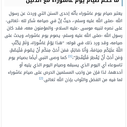
ما حكم صيام يوم عاشوراء مع الدليل
يعتبر صيام يوم عاشوراء بأنّه إحدى السنن التي وردت عن رسول
الله -صلى الله عليه وسلم-، حيثُ إنّ في صيامه شكر لله -تعالى-
على نصره لنبيه موسى -عليه السلام- والمؤمنون معه، فقد كان
رسول الله -صلى الله عليه وسلم- يصوم يوم عاشوراء، ويحث على
صيامه، وقد ورد ذلك في قوله: “هذا يَوْمُ عَاشُورَاءَ، وَلَمْ يَكْتُبِ
اللَّهُ علَيْكُم صِيَامَهُ، وَأَنَا صَائِمٌ، فمَن أَحَبَّ مِنكُم أَنْ يَصُومَ فَلْيَصُمْ،
[1]
وَمَن أَحَبَّ أَنْ يُفْطِرَ فَلْيُفْطِرْ”،
كما وصى النبي أيضًا بصيام يوم
تاسوعاء أي اليوم الذي يسبقه وصيام اليوم الذي يليه أو
أحدهما، لذا فإن من واجب المسلمين الحرص على صيام عاشوراء
[2]
لما فيه من الفضل والثواب بإذن الله تعالى.