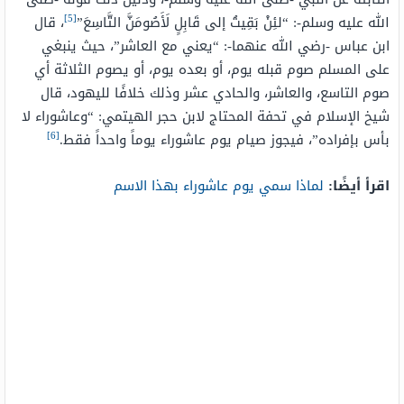
[5]
الله عليه وسلم-: “لئِنْ بَقِيتُ إلى قَابِلٍ لَأَصُومَنَّ التَّاسِعَ”
، قال
ابن عباس -رضي الله عنهما-: “يعني مع العاشر”، حيث ينبغي
على المسلم صوم قبله يوم، أو بعده يوم، أو يصوم الثلاثة أي
صوم التاسع، والعاشر، والحادي عشر وذلك خلافًا لليهود، قال
شيخ الإسلام في تحفة المحتاج لابن حجر الهيتمي: “وعاشوراء لا
[6]
بأس بإفراده”، فيجوز صيام يوم عاشوراء يوماً واحداً فقط.
اقرأ
أيضًا:
لماذا سمي يوم عاشوراء بهذا الاسم