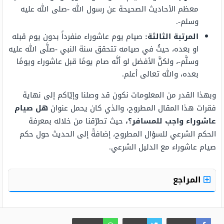
معظم الأحاديث الصحيحة عن رسول الله -صلى الله عليه
وسلم-.
المرتبة الثالثة:
صيام يوم عاشوراء منفرداً بدون يوم قبله
او بعده، حيثُ في صيامه تتحقق سنة النبي -صلَّى الله عليه
وسلَّم-، ولكنَّ الأفضل لو أنَّه صام يومًا قبل عاشوراء ويومًا
بعده، والله تعالى أعلم.
وبهذا القدر من المعلومات نكون قد وصلنا وإيّاكم إلى نهاية
فقرات هذا المقال المطروح، والذي كان يحمل عنوان
هل صيام
عاشوراء واجب للمسافر
؟،
حيث تطرّقنا من خلاله بمعرفة
الحكم الشرعي للسؤال المطروح، إضافةً إلى الحديث حول حكم
صيام عاشوراء مع الدليل الشرعي.
المراجع