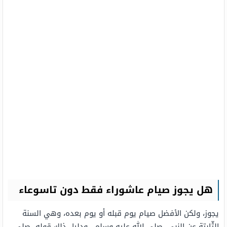
هل يجوز صيام عاشوراء فقط دون تاسوعاء
يجوز، ولكن الأفضل صيام يوم قبله أو يوم بعده، وهي السنة
الثّابتة عن النبي -صلى الله عليه وسلم-، ودليل ذلك قوله -صلى