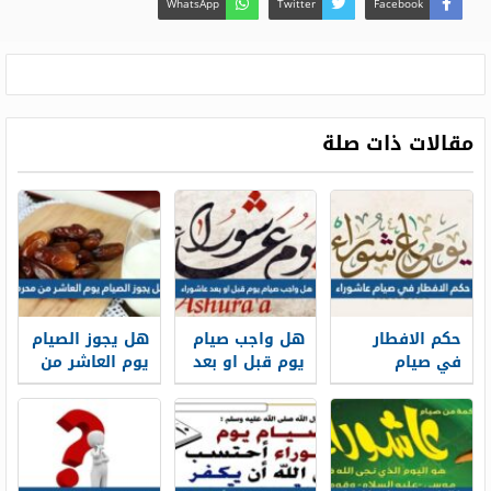
WhatsApp
Twitter
Facebook
مقالات ذات صلة
حكم الافطار
هل واجب صيام
هل يجوز الصيام
في صيام
يوم قبل او بعد
يوم العاشر من
عاشوراء
عاشوراء
محرم