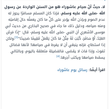
لا، حيثُ أنّ صيام عاشوراء هو من السنن الواردة عن رسول
الله -صلى الله عليه وسلم
، فإذا كان المسلم مسافرًا يجوز له
عدم الصوم وبإذن الله يؤجر على كلِّ ما كان يعملُه حالَ إقامتِه
ومنه صيامه، ودليل ذلك ما جاء في صحيح البخاري من حديث أبي
موسى الأشعري أن النبي -صلى الله عليه وسلم- قال: “إِذَا مَرِضَ
[3]
العَبْدُ، أَوْ سَافَرَ، كُتِبَ لَهُ مِثْلُ مَا كَانَ يَعْمَلُ مُقِيمًا صَحِيحًا”
،ولكن
إذا استطاع، فإنه ينبغي أن لا يفرط في صيامها؛ لأنها فضائل
تفوت، وإذا فات لا يقضى، فالفضيلة متعلقة باليوم، وبالتالي
[4]
يسقط صيامها ويكتب أجرها.
اقرأ أيضًا:
رسائل يوم عاشوراء