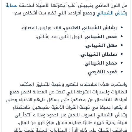
من القرن الماضي بتجييش أغلب أجهزتها الأمنية؛ لملاحقة
عصابة
رشاش الشيباني
وجميع أفرادها التي تضم ست أشخاص هم:
رشاش الشيباني العتيبي
، قائد ورئيس العصابة.
قحص الشيباني
، الرجل الثاني بعد رشاش.
مهل الشيباني.
سلطان الشيباني.
مصلح الشيباني.
قعيد النفيعي.
واستمرت هذه الملاحقات لشهور ونتيجة للتحليق المكثف
للطائرات ولسيارات الشرطة التي تبحث عن العصابة اضطر جميع
أفرادها للانفصال عن بعضهم؛ حتى يسهل عليهم الاختباء وحتى
لا يقعوا جميعًا في قبضة القوات الأمنية متجمعين، فاستطاع
رشاش الشيباني الهروب لليمين عبر الحدود وهناك ألتجأ إلى
قبيلة يمنية كبيرة طالبًا حمايته مقابل مبلغ كبير من المال،
فوافقت القبيلة على ذلك إلَا أن المخابرات اليمنية عَلمت بذلك