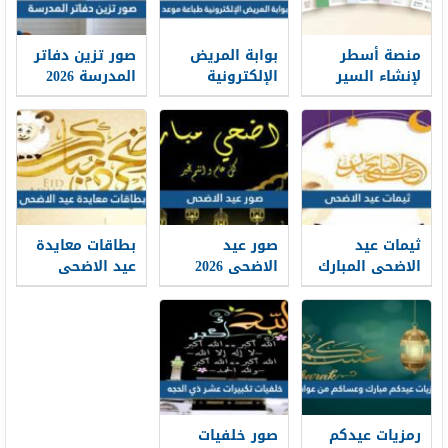
منصة أسطر
بوابة المريض
صور تزين دفاتر
لإنشاء السير
الإلكترونية
المدرسة 2026
الذاتية: حين
طباعة موعد
تتحول الخبرات
والتسجيل فيه
إلى حكاية
1448
مهنية واضحة
ثيمات عيد
صور عيد
بطاقات معايدة
الاضحى المبارك
الاضحى 2026
عيد الاضحى
1448 / 2026
خلفيات تهنئة
المبارك 2026 ،
عيد الاضحى
أفضل بطاقات
جديدة 1448
تهنئة العيد
جديدة 1448
رمزيات عيدكم
صور خلفيات