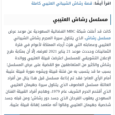
اقرأ أيضًا:
قصة رشاش الشيباني العتيبي كاملة
مسلسل رشاش العتيبي
كانت قد أعلنت شبكة MBC الفضائية السعودية عن موعد عرض
مسلسل رشاش
، الذي يتناول سيرة المجرم رشاش الشيباني
العتيبي وعصابته التي هزت أرجاء المملكة لأعوام في فترة
الثمانينات وحددت موعد 21 يناير 2021 لعرضه، إلّا أن بمثابة طرح
الإعلان التشويقي للمسلسل اعترضت قبيلة العتيبي ووالدة
رشاش والكثير من المتعاطفين مع القضية على عرض المسلسل؛
بسبب ما قد يتسبب به من فتنة قبيلة ويشوه صورة قبيلة عتيبة
أمام الرأي العام؛ فقد تم إذاعة مسلسل قبل هذا ينال من أفراد
العائلة مسلسل العاصوف الذي يتناول سيرة جهيمان العتيبي
الذي أقتحم الحرم الشريف عام 1979، وهاجم أفراد القبيلة الفنان
السعودي يعقوب الفرحان الذي جسد دور رشاش؛ ومن قبله جسد
شخصية جهيمان العتيبي وقالوا أنه متعمد إهانة قبيلة عتيبة.