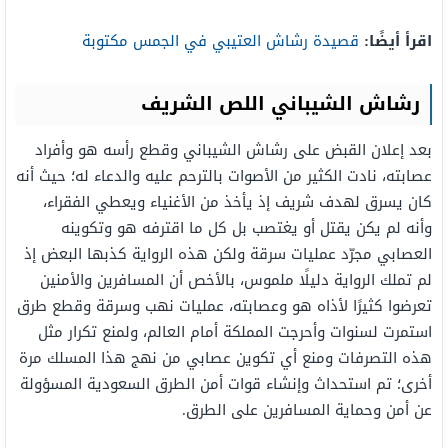
اقرأ أيضًا:
قصيدة رشاش العتيبي في الجمس مكتوبة
رشاش الشيباني اللص الشريف
بعد إعلان القبض على رشاش الشيباني وقطع رأسه هو وأفراد
عصابته، نادت الكثير من الأصوات بالترحم عليه والدعاء له؛ حيث أنه
كان يسرق لهدف شريف إذ يأخذ من الأغنياء ويعطي الفقراء،
وأنه لم يكن يقتل أو يغتصب بل كل ما اقترفه هو وتكوينه
العصابي مجرّد عمليات سرقة ولكن هذه الرواية كذبها البعض إذ
لم تملك الرواية دليلًا ملموس، بالأخص أن المسافرين والأمنين
تعرضوا كثيرًا لأذاه هو وعصابته، عمليات نهب وسرقة وقطع طرق
استمرت لسنوات وأحرجت المملكة أمام العالم، ولمنع تكرار مثل
هذه التصرفات ومنع أي تكوين عصابي من نهج هذا المسلك مرة
أخرى؛ تم استحداث وإنشاء قوات أمن الطرق السعودية المسؤولة
عن أمن وحماية المسافرين على الطرق.