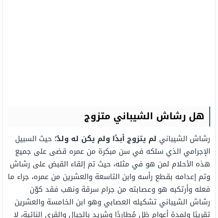
هل رشاش الشيباني متزوج
رشاش الشيباني
لم يتزوج أبدًا ولم يكن له ولدٌ
؛ حيث السبيل
الإجرامي الذي سلكه في سن مبكرة من عمره قضى على جميع
هذه الأحلام لمن هو في مثله، حيث تم إلقاء القبض على رشاش
وتم إعدامه بقطع رأسه وابن التاسعة والعشرين من عمره، جراء ما
فعله وأرتكبه هو وعصابته من جرام سرقة ونهب فقد كوّن
رشاش الشيباني تشكيله العصابي وهو ابن الخامسة والعشرين
تقريبًا ولمدة أعوام ظل مُطاردًا وشريد بالجبال والقرى النائية، لا