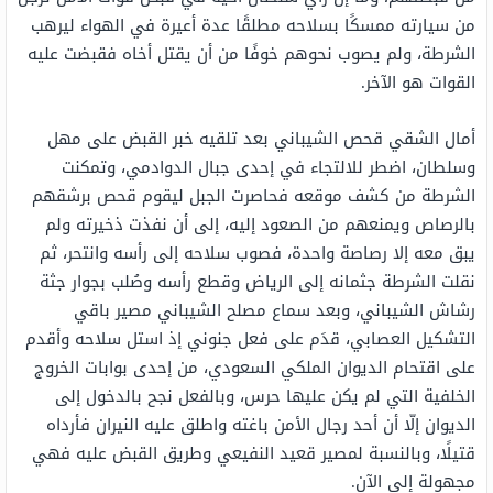
من سيارته ممسكًا بسلاحه مطلقًا عدة أعيرة في الهواء ليرهب
الشرطة، ولم يصوب نحوهم خوفًا من أن يقتل أخاه فقبضت عليه
القوات هو الآخر.
أمال الشقي قحص الشيباني بعد تلقيه خبر القبض على مهل
وسلطان، اضطر للالتجاء في إحدى جبال الدوادمي، وتمكنت
الشرطة من كشف موقعه فحاصرت الجبل ليقوم قحص برشقهم
بالرصاص ويمنعهم من الصعود إليه، إلى أن نفذت ذخيرته ولم
يبق معه إلا رصاصة واحدة، فصوب سلاحه إلى رأسه وانتحر، ثم
نقلت الشرطة جثمانه إلى الرياض وقطع رأسه وصُلب بجوار جثة
رشاش الشيباني، وبعد سماع مصلح الشيباني مصير باقي
التشكيل العصابي، قدَم على فعل جنوني إذ استل سلاحه وأقدم
على اقتحام الديوان الملكي السعودي، من إحدى بوابات الخروج
الخلفية التي لم يكن عليها حرس، وبالفعل نجح بالدخول إلى
الديوان إلّا أن أحد رجال الأمن باغته واطلق عليه النيران فأرداه
قتيلًا، وبالنسبة لمصير قعيد النفيعي وطريق القبض عليه فهي
مجهولة إلى الآن.