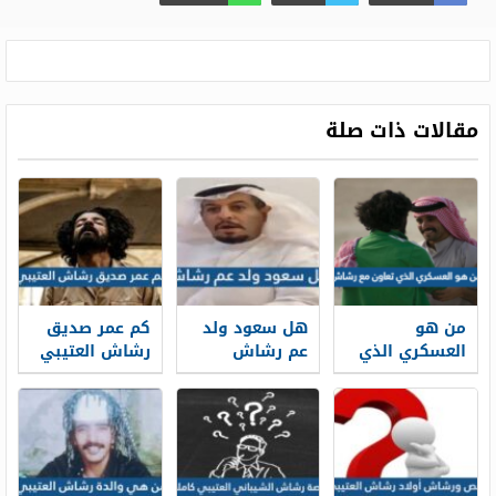
مقالات ذات صلة
من هو
هل سعود ولد
كم عمر صديق
العسكري الذي
عم رشاش
رشاش العتيبي
تعاون مع
رشاش