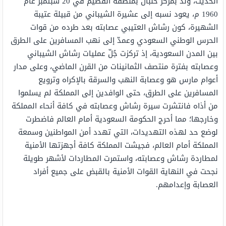
الحديث، ولد بمركز حلبان بمنطقة القصيم في 20 سبتمبر عام
1960 م، يعود نسبه إلى عشيرة الشيباني من قبيلة عتيبة
الشهيرة، كون رشاش العتيبي عصابته بعد طرده من قوات
الحرس الوطني السعودي وعمدّ إلى نهب المسافرين على الطرق
بين المدن السعودية، إذ تركزت جُلّ عمليات رشاش الشيباني
وعصابته بفترة منتصف الثمانينات من القرن الماضي، وعلى مدار
أعوام مارس هو وعصابة النهب والسرقة بالإكراه وترويع
المسافرين على الطرق، حتى الوافدين إلى المملكة لم يسلموا
من أذاه فانتشرت سيرة رشاش وعصابته في كافة أنحاء المملكة
وخارجها؛ مما أحرج الحكومة السعودية أمام العالم فاضطرت
لوضع حد لهذه التهديدات، التي تهدد أمن المواطنين وسمعة
المملكة أمام العالم، فجيشت المملكة كافة أجهزتها الأمنية
لمطاردة رشاش وعصابته، واستمرت المطاردات لأشهر طويلة
نجحت في النهاية القوات الأمنية بالقبض على جميع أفراد
العصابة وإعدامهم.