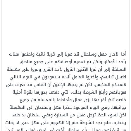
أما الأخان مهل وسلطان قد هربا إلى قرية نائية واحتموا هناك
بأحد الأوكار، ولكن تم تعميم أوصافهم على جميع مناطق
المملكة إلى أن قررا الأثنين النزول لأحد القرى ومروا على مغسلة
لغسل ثيابهم، وأخبروا العامل أنهم سيعودون في اليوم التالي
لاستلام الملابس، لكن لم ينتبها الإثنين أن العامل قد تعرف على
هوياتهم وأبلغ الشرطة بذلك، التي دفعت بدورها بقوة أمنية
خاصة تنكر أفرادها بزي عمال وأحاطوا بالمغسلة من جميع
جوانبها، وفي اليوم الموعود حضرا مهل وسلطان إلى المغسلة
لكن لسوء الحظ ترجل مهل من السيارة وبقي سلطان بداخلها
ينتظره، فلم تجد الشرطة مفر إلا الهجوم على مهل حتى لا يفلت
من قبضتهم، وما إن رأي سلطان أخيه في قبض قوات الأمن ترجل