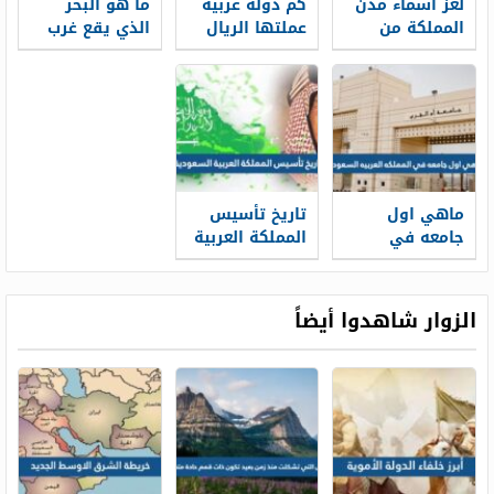
لغز اسماء مدن
كم دولة عربية
ما هو البحر
المملكة من
عملتها الريال
الذي يقع غرب
الصور
المملكة العربية
السعودية
ماهي اول
تاريخ تأسيس
جامعه في
المملكة العربية
المملكه العربيه
السعودية
السعوديه
الزوار شاهدوا أيضاً