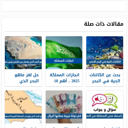
مقالات ذات صلة
بحث عن الكائنات
انجازات المملكة
حل لغز ماهو
الحية في البحر
2025 ، أهم 10
البحر الذي
الأحمر
إنجازات للمملكة
يفصل بين
العربية
قارتين ويقع
السعودية
بين بحرين