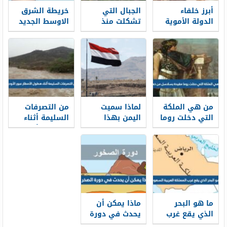
أبرز خلفاء
الجبال التي
خريطة الشرق
الدولة الأموية
تشكلت منذ
الاوسط الجديد
زمن بعيد تكون
مع التحليل 2026
ذات قمم حادة
متعرجة.
من هي الملكة
لماذا سميت
من التصرفات
التي دخلت روما
اليمن بهذا
السليمة أثناء
مقيدة بسلاسل
الاسم؟
هطول الأمطار
من ذهب
عبور الأودية
ما هو البحر
ماذا يمكن أن
الذي يقع غرب
يحدث في دورة
المملكة العربية
الصخر ؟