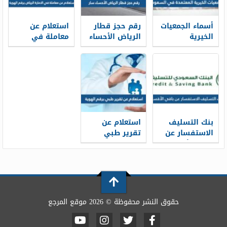
أسماء الجمعيات
رقم حجز قطار
استعلام عن
الخيرية
الرياض الأحساء
معاملة في
المعتمدة في
سار محطة
الامارة الرياض
السعودية
القطار الموحد
برقم الهوية
1448
1448
2026/1448
بنك التسليف
استعلام عن
الاستفسار عن
تقرير طبي
باقي الأقساط
برقم الهوية
برقم الهوية
1448
1448
حقوق النشر محفوظة © 2026 موقع المرجع