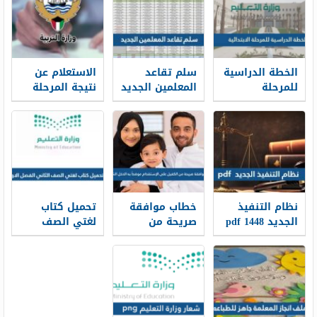
الخطة الدراسية
سلم تقاعد
الاستعلام عن
للمرحلة
المعلمين الجديد
نتيجة المرحلة
الابتدائية 1448
1448
المتوسطة
بالرقم المدني
في الكويت
نظام التنفيذ
خطاب موافقة
تحميل كتاب
الجديد 1448 pdf
صريحة من
لغتي الصف
الكفيل على
الثاني الفصل
الإستقدام
الاول 1448 pdf
موضحاً به الدخل
الشهري 1448