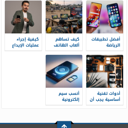
في مصر
أفضل تطبيقات
كيف تساهم
كيفية إجراء
الرياضة
ألعاب الهاتف
عمليات الإيداع
لمستخدمي
المحمول في
والسحب عبر
الهواتف
تطوير الرياضات
تطبيق Melbet
المحمولة في
الإلكترونية في
خطوة بخطوة
2026
الدول النامية
أدوات تقنية
أنسب سيم
أساسية يجب أن
إلكترونية
يعرفها كل
للسفر: كيف
مسافر
تختار الباقة
الصحيحة قبل
مغادرة المطار؟