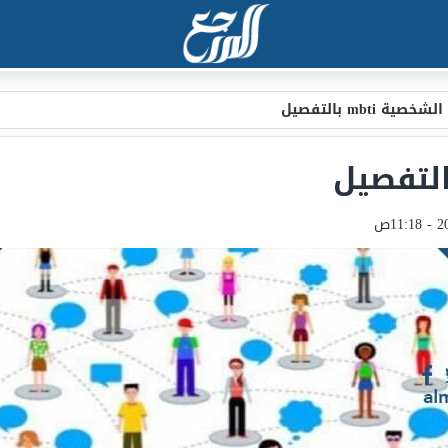
خصية mbti بالتفصيل