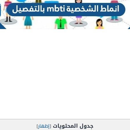
جدول المحتويات
[
إظهار
]