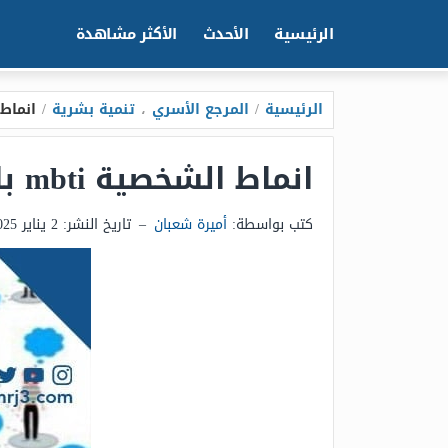
الرئيسية
الأحدث
الأكثر مشاهدة
الرئيسية
/
المرجع الأسري
،
تنمية بشرية
/
انماط الش
انماط الشخصية mbti بالتفصيل
كتب بواسطة:
أميرة شعبان
–
تاريخ النشر:
2 يناير 2025 - 11:18ص