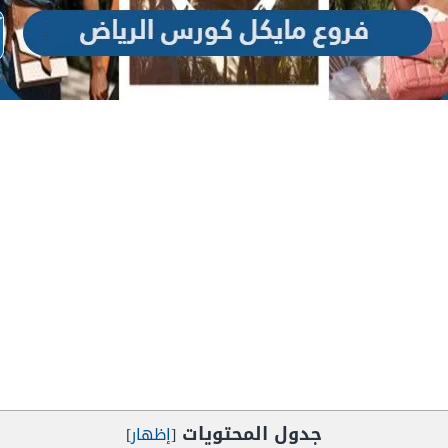
جدول المحتويات
[
إظهار
]