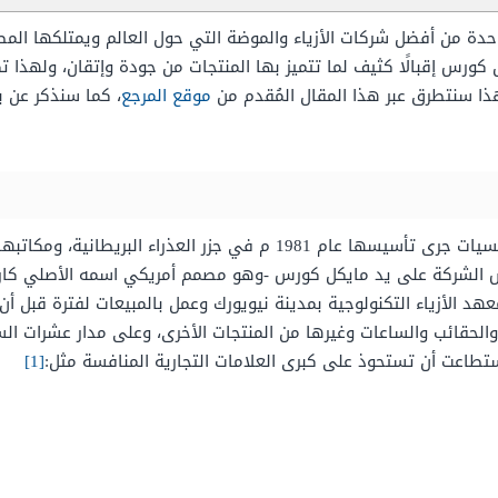
احدة من أفضل شركات الأزياء والموضة التي حول العالم ويمتلكها ال
ل كورس إقبالًا كثيف لما تتميز بها المنتجات من جودة وإتقان، ولهذا
هذا سنتطرق عبر هذا المقال المُقدم من
موقع المرجع
، كما سنذكر عن ب
شركة مايكل كورس هي شركة أزياء متعددة الجنسيات جرى تأسيسها عام 1981
 بمعهد الأزياء التكنولوجية بمدينة نيويورك وعمل بالمبيعات لفترة قب
ة والحقائب والساعات وغيرها من المنتجات الأخرى، وعلى مدار عشرات
ستطاعت أن تستحوذ على كبرى العلامات التجارية المنافسة مثل:
[1]