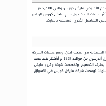
مصمم الأمريكي مايكل كورس، والتي العديد من
 تكثر عمليات البحث حول فروع مايكل كورس الرياض
عض التفاصيل الأخرى المتعلقة بالماركة
 م في جزر العذراء البريطانية، ومكاتبها التنفيذية في مدينة لندن، ومقر عمليات الشركة
متواجد في مدينة نيويورك الأمريكية، وتم تأسيس الشركة على يد مايكل كورس -وهو مصمم أمريكي اسمه الأصلي كارل أندرسون من مواليد 1959 م أشتهر بتصاميمه
ل أن يحترف التصميم- وتخصصت شركة وفروع مايكل
 السنوات توسعت شركة مايكل كورس في الأسواق