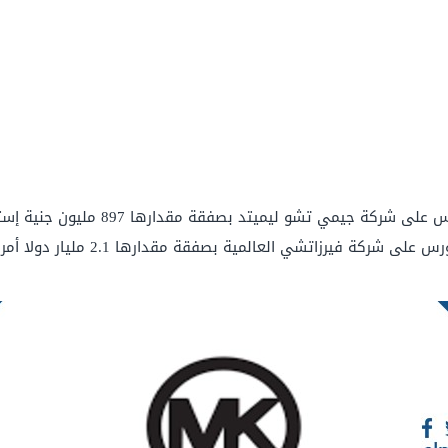
 جيمي تشو ليميتد بصفقة مقدارها 897 مليون جنية إسترليني.
استحوذت شركة مايكل مورس على شر