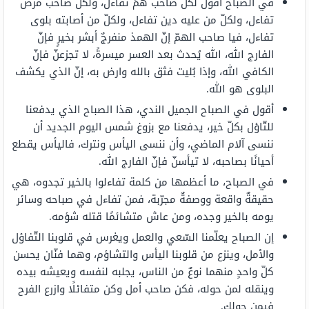
في الصباح أقول لكلّ صاحب همٍّ تفاءل، ولكلّ صاحب مرض
تفاءل، ولكلّ من عليه دين تفاءل، ولكلّ من أصابته بلوى
تفاءل، فيا صاحب الهمّ إنّ الهمذ منفرجٌ أبشر بخيرٍ فإنّ
الفارج الله، الله يُحدث بعد العسر ميسرةً، لا تجزعنّ فإنّ
الكافي الله، وإذا بُليت فثق بالله وارض به، إنّ الذي يكشف
البلوى هو الله.
أقول في الصباح الجميل الندي، هذا الصباح الذي يدفعنا
للتّاؤل بكلّ خير، يدفعنا مع بزوغ شمس اليوم الجديد أن
ننسى آلام الماضي، وأن ننسى اليأس ونترك، فاليأس يقطع
أحيانًا بصاحبه، لا تيأسنّ فإنّ الفارج الله.
في الصباح، ما أعظمها من كلمة تفاءلوا بالخير تجدوه، هي
حقيقةٌ واقعة ووصفةٌ مجرّبة، فمن تفاءل في صباحه وسائر
يومه بالخير وجده، ومن عاش متشائمًا قتله شؤمه.
إن الصباح يعلّمنا السّعي والعمل ويغرس في قلوبنا التّفاؤل
والأمل، وينزع من قلوبنا اليأس والتشاؤم، وهما فنّان يحسن
كلّ واحدٍ منهما نوعٌ من الناس، يجلبه لنفسه ويعيشه بيده
وينقله لمن حوله، فكن صاحب أمل وكن متفائلًا وازرع الفرح
فيمن حولك.