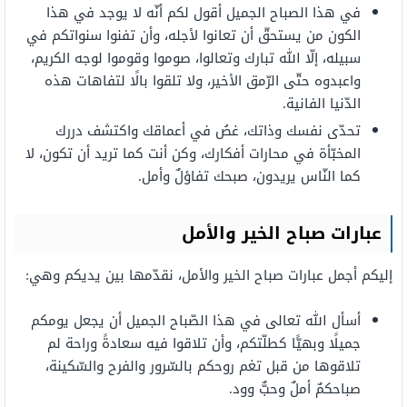
في هذا الصباح الجميل أقول لكم أنّه لا يوجد في هذا
الكون من يستحقّ أن تعانوا لأجله، وأن تفنوا سنواتكم في
سبيله، إلّا الله تبارك وتعالوا، صوموا وقوموا لوجه الكريم،
واعبدوه حتّى الرّمق الأخير، ولا تلقوا بالًا لتفاهات هذه
الدّنيا الفانية.
تحدّى نفسك وذاتك، غصُ في أعماقك واكتشف دررك
المخبّأة في محارات أفكارك، وكن أنت كما تريد أن تكون، لا
كما النّاس يريدون، صبحك تفاؤلٌ وأمل.
عبارات صباح الخير والأمل
إليكم أجمل عبارات صباح الخير والأمل، نقدّمها بين يديكم وهي:
أسأل الله تعالى في هذا الصّباح الجميل أن يجعل يومكم
جميلًا وبهيًّا كطلّتكم، وأن تلاقوا فيه سعادةً وراحة لم
تلاقوها من قبل تغم روحكم بالسّرور والفرح والسّكينة،
صباحكمٌ أملٌ وحبٌّ وود.