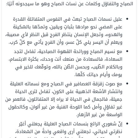
الصباح والتفاؤل وكلمات عن نسات الصباح وهو ما سيجدونه آتيًا:
عليل نسمات الصباح تبعث في النفوس المتفائلة القدرة
على المضي نحو مرادها بثباتٍ ويقين، وتمدّها بالسّكينة
والهدوء، وتجعل الإنسان ينتظر الفرج قبل النظر لأي مصيبة،
ويعلم أن اليسر يلي كلّ عسر، وأن الفرج يأتي مع كلّ كرب.
مع نسيم الصباح وورائحة القهوة الصباحية، تفاءل لتجد
السعادة، فالسعادة من صنعك أنت وحدك، بكثرة الابتسام،
وبالكلام الطّيب، وبحسن الظّن بالله، وتوقّعك للخير في
يومك وأيام حياتك كلّها.
مع صوت زقزقة العصافير في الصباح ومع نسماته العليلة
وانتشار الأشعة الذهبية على الكون، تفاءل لترى الحياة
جميلة، فالجمال في الحياة لا يراه إلا المتفائلون، فالعمر من
غير تفاؤلٍ وأمل كما اللوحة الفنية من غير ألوان، وكالحقول
الواسعة من غير الأزهار.
إنّ شعوري الرائع بنسمات الصباح العليلة يجعلني أغيّر
نظرتي لحياتي، تجعلني أرى واقعي واحةً من السّعادة،