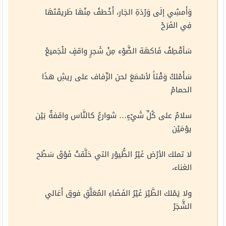
وَأَمشِي إلَى وَرْدَةِ الجَار، أَخْطفُ مِنْهَا طَريقَتَهَا
فِي الفَرَحْ
سَأقْطِفُ فَاكهَة الضَّوْء مِنْ شَجرٍ واقفٍ للْجَميعْ
سَأَمْلكُ وَقْتاً لأسْمَعَ لحن الزّفاف على ريشِ هذَا
الحمامْ
سلامٌ على كُلِّ شَيْءٍ… شوارعُ كالنَّاس واقفةٌ بَيْن
يوْمَيْن
لا تملك الأرْض غَيْرُ الطُّيوْر التي حَلَّقتْ فَوْقَ سَطْح
الغناء،
ولا يَمْلك الطَّيْرَ غَيْرُ الفَضَاءِ المُعَلَّقِ فوق أَعَالي
الشَّجَرْ