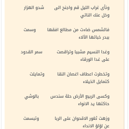
ونأى غراب الليل قم واجنح الى شدو الهزار
وخل عنك النائي
فالشمس ضاءت من مطالع افقها وسمت
ببدر خبائها الألاء
وغدا النسيم مشببا وتراقصت سمر القدود
على غدا الورقاء
وتخطرت اعطاف اغصان النقا وتمايلت
كتمايل الخيلاء
وكسى الربيع الأرض حلة سندس بالوشي
حاكتها يد الانواء
وزهت ثغور الاقحوان على الربا وتبسمت
عن لؤلؤ الانداء