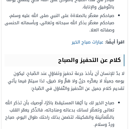
بالتّوفيق والإنابة.
صباحكم معطّر بالصلاةة على النبي صلى الله عليه وسلم،
صباحكم معطّر بذكر الله سبحانه وتعالى، وبأسمائه الحنسى
وصفاته العلا.
اقرأ أيضًا:
عبارات صباح الخير
كلام عن التحفيز والصباح
لا بدّ للإنسان أن يأخذ جرعة تحفيزٍ وتفاؤلٍ عند الصّباح، ليكون
يومه جميلًا لا يعكّره حزنٌ ولا همٌّ ولا ضيق، لذا سيتمّ فيما يأتي
تقديم كلام جميل عن التّحفيز والتّفاؤل في الصّباح:
صباح الخير لك يا أيّها المستيقظ باكرًا، أوصيك بأن تذكر الله
تعالى وتعطّر لسانك بدعائه ومناجاته، فالذّكر يعمّر القلب
بالطّمأنينة والسّكينة، لتضمن بذلك راحتك طوال اليوم، صباح
وردٌ وسلام.