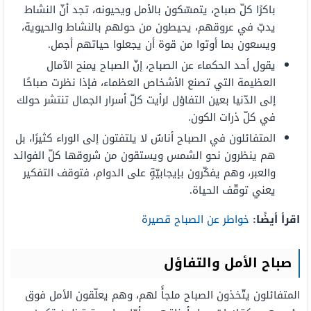
باكرًا كلّ صباح، يتمسّكون بالأمل ويحيونه، تجد أنّ النشاط
يدبّ في عروقهم، يحيطون من حولهم بالنشاط والحيوية،
ويسعون بما أوتوا من قوة أن يجعلوا حياتهم أجمل.
يقول أحد الحكماء عن الصباح، إنّ الصباح يمنح الآمال
العظيمة التي تصنع الأشخاص العظماء، فإذا نظرت صباحًا
إلى الدّنيا بعين التفاؤل لرأيت كلّ أسرار الجمال تنتشر حولك
في كلّ ذرات الكون.
المتفائلون في الصباح أناسٌ لا يلتفتون إلى الوراء كثيرًا، بل
هم ينظرون نحو الشمس ويستقون من شروقها كلّ الفوائد
والعبر، وهم يفكّرون بإيجابيّةٍ على الدوام، فتوقف التفكير
يعني توقّف الحياة.
اقرأ أيضًا:
خواطر عن الصباح قصيرة
صباح الأمل والتفاؤل
المتفائلون يتّخذون الصباح ملجأً لهم، وهم يعلّقون الأمل فوق