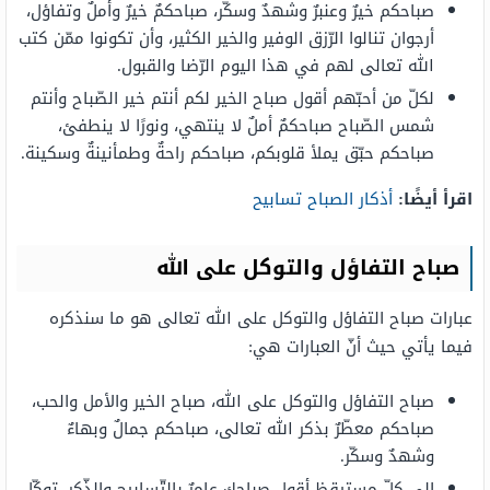
صباحكم خيرٌ وعنبرٌ وشهدٌ وسكّر، صباحكمٌ خيرٌ وأملٌ وتفاؤل،
أرجوان تنالوا الرّزق الوفير والخير الكثير، وأن تكونوا ممّن كتب
الله تعالى لهم في هذا اليوم الرّضا والقبول.
لكلّ من أحبّهم أقول صباح الخير لكم أنتم خير الصّباح وأنتم
شمس الصّباح صباحكمٌ أملٌ لا ينتهي، ونورًا لا ينطفئ،
صباحكم حبّق يملأ قلوبكم، صباحكم راحةٌ وطمأنينةٌ وسكينة.
اقرأ أيضًا:
أذكار الصباح تسابيح
صباح التفاؤل والتوكل على الله
عبارات صباح التفاؤل والتوكل على الله تعالى هو ما سنذكره
فيما يأتي حيث أنّ العبارات هي:
صباح التفاؤل والتوكل على الله، صباح الخير والأمل والحب،
صباحكم معطّرٌ بذكر الله تعالى، صباحكم جمالٌ وبهاءٌ
وشهدٌ وسكّر.
إلى كلّ مستيقظٍ أقول صباحك عامرٌ بالتّسابيح والذّكر، توكّل