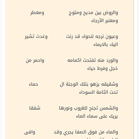
والروض بين مديح ومتوج ومعطر
ومعنبر الأرجاء
وعيون نرجه لنحوك قد رنت وغدت تشير
اليك بالايماء
والورد منه تفتحت اكمامه واحمر من
خجل وفرط حياء
وشقيقه يزهو بتلك الوجنة ال حماء
تحت الثامة السوداء
والشمس تجنح للغروب ونورها شفقا
يريك على سماء الماء
والماء من فوق الصفا يجري وقد وافى