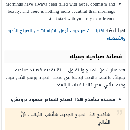
Mornings have always been filled with hope, optimism and
beauty, and there is nothing more beautiful than mornings
that start with you, my dear friends.
اقرأ أيضًا:
اقتباسات صباحية ، أجمل اقتباسات عن الصباح للأحبة
والأصدقاء
قصائد صباحيه جميله
بعد عبارات عن الصباح والتفاؤل سيتمّ تقديم قصائد صباحية
جميلة، فالشعر والأدب أبدعوا في وصف الصباح ورسم الأمل فيه،
وفيما يأتي بعض تلك الأبيات الرائعة:
قصيدة سأمدح هذا الصباح للشاعر محمود درويش:
سَأمْدَحُ هذَا الصَّباحَ الجَديد، سَأَنْسَى اللَّيَالَي، كُلَّ
اللِّيَالي