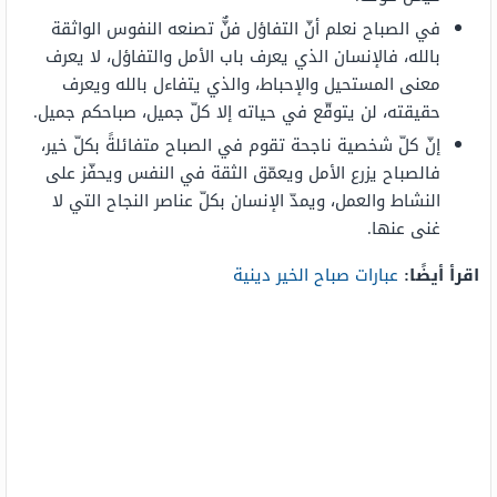
في الصباح نعلم أنّ التفاؤل فنٌّ تصنعه النفوس الواثقة
بالله، فالإنسان الذي يعرف باب الأمل والتفاؤل، لا يعرف
معنى المستحيل والإحباط، والذي يتفاءل بالله ويعرف
حقيقته، لن يتوقّع في حياته إلا كلّ جميل، صباحكم جميل.
إنّ كلّ شخصية ناجحة تقوم في الصباح متفائلةً بكلّ خير،
فالصباح يزرع الأمل ويعمّق الثقة في النفس ويحفّز على
النشاط والعمل، ويمدّ الإنسان بكلّ عناصر النجاح التي لا
غنى عنها.
اقرأ أيضًا:
عبارات صباح الخير دينية