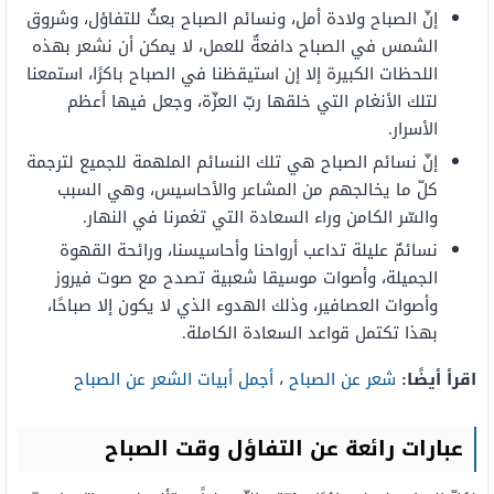
إنّ الصباح ولادة أمل، ونسائم الصباح بعثٌ للتفاؤل، وشروق
الشمس في الصباح دافعةٌ للعمل، لا يمكن أن نشعر بهذه
اللحظات الكبيرة إلا إن استيقظنا في الصباح باكرًا، استمعنا
لتلك الأنغام التي خلقها ربّ العزّة، وجعل فيها أعظم
الأسرار.
إنّ نسائم الصباح هي تلك النسائم الملهمة للجميع لترجمة
كلّ ما يخالجهم من المشاعر والأحاسيس، وهي السبب
والسّر الكامن وراء السعادة التي تغمرنا في النهار.
نسائمٌ عليلة تداعب أرواحنا وأحاسيسنا، ورائحة القهوة
الجميلة، وأصوات موسيقا شعبية تصدح مع صوت فيروز
وأصوات العصافير، وذلك الهدوء الذي لا يكون إلا صباحًا،
بهذا تكتمل قواعد السعادة الكاملة.
اقرأ أيضًا:
شعر عن الصباح ، أجمل أبيات الشعر عن الصباح
عبارات رائعة عن التفاؤل وقت الصباح