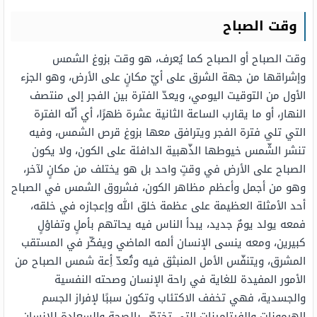
وقت الصباح
وقت الصباح أو الصباح كما يُعرف، هو وقت بزوغ الشمس
وإشراقها من جهة الشرق على أيّ مكانٍ على الأرض، وهو الجزء
الأول من التوقيت اليومي، ويعدّ الفترة بين الفجر إلى منتصف
النهار، أو ما يقارب الساعة الثانية عشرة ظهرًا، أي أنّه الفترة
التي تلي فترة الفجر ويترافق معها بزوغ قرص الشمس، وفيه
تنشر الشّمس خيوطها الذّهبية الدافئة على الكون، ولا يكون
الصباح على الأرض في وقتٍ واحد بل هو يختلف من مكانٍ لآخر،
وهو من أجمل وأعظم مظاهر الكون، فشروق الشمس في الصباح
أحد الأمثلة العظيمة على عظمة خلق الله وإعجازه في خلقه،
فمعه يولد يومٌ جديد، يبدأ الناس فيه يحاتهم بأملٍ وتفاؤلٍ
كبيرين، ومعه ينسى الإنسان ألمه الماضي ويفكّر في المستقب
المشرق، ويتنفّس الأمل المنبثق فيه وتُعدّ أِعة شمس الصباح من
الأمور المفيدة للغاية في راحة الإنسان وصحته النفسية
والجسدية، فهي تخفف الاكتئاب وتكون سببًا لإفراز الجسم
الهرمونات والفيتامينات التي تختصّ بالصحة والسعادة للإنسان.