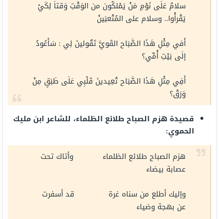
سلامٌ عَلَى نَوْمِ مَنْ يَمْلكُون من الوَقْتِ وَقتاَ لِكَيْ
يَقْرأْوا.. وسلام على المُتْعبَينْ
أَفي مِثْلِ هَذَا الصَّبَاح القَويَّ تَقُولينَ لِي : سَأَعُودُ
إلَى بَيْتِ أْمِّي؟
أَفِي مِثْلِ هَذَا الصَّبَاح تُعِيدينَ قَلْبِي عَلَى طَبَقٍ مِنْ
وَرَقْ؟
قصيدة هزم الصباح طلائع الظلماء، للشاعر ابن مليك
الحموي:
هزم الصباح طلائع الظلماء وأتاك تحت
عصابة بيضاء
وإليك أطلع من سناه غرة قد أسفرت
عن بهجة وضياء