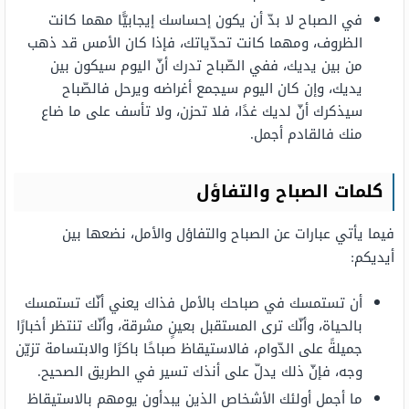
في الصباح لا بدّ أن يكون إحساسك إيجابيًّا مهما كانت
الظروف، ومهما كانت تحدّياتك، فإذا كان الأمس قد ذهب
من بين يديك، ففي الصّباح تدرك أنّ اليوم سيكون بين
يديك، وإن كان اليوم سيجمع أغراضه ويرحل فالصّباح
سيذكرك أنّ لديك غدًا، فلا تحزن، ولا تأسف على ما ضاع
منك فالقادم أجمل.
كلمات الصباح والتفاؤل
فيما يأتي عبارات عن الصباح والتفاؤل والأمل، نضعها بين
أيديكم:
أن تستمسك في صباحك بالأمل فذاك يعني أنّك تستمسك
بالحياة، وأنّك ترى المستقبل بعينٍ مشرقة، وأنّك تنتظر أخبارًا
جميلةً على الدّوام، فالاستيقاظ صباحًا باكرًا والابتسامة تزيّن
وجه، فإنّ ذلك يدلّ على أنذك تسير في الطريق الصحيح.
ما أجمل أولئك الأشخاص الذين يبدأون يومهم بالاستيقاظ