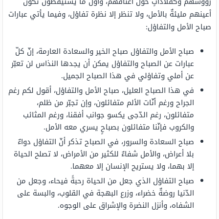
رؤوسهم وكقلاداتٍ حول أعناقهم، وأوّل ما يستيقظون تكون
أعينهم مليئةٌ بالأمل، ولا تنظر إلا نظرة تفاؤل، وفيما يأتي عبارات
صباح الأمل والتفاؤل:
صباح الأمل والتفاؤل صباح الخير والسعادة العارمة، إنّ كلّ
عبارات عن الصباح والتفاؤل يمكن أن يجدها النذاس لن تعبّر
عن أملي وتفاؤلي في هذا الصباح الجميل.
في هذا الصباح العليل، صباح الأمل والتفاؤل، أقول لكم رغم
الجراح ورغم أنّات الألم متفائلون، وإن تجبّر من ظلم،
متفائلون، رغم الدّجى يكسو جوانب أفقنا، ورغم المثائب
والكروب فإنّنا متفائلون بصباحٍ يسري معه الأمل.
صباح السعادة والسرور، في الصباح تذكر أنّ التفاؤل دواءٌ
بلا أعراض، والأمل شفاءٌ للكثير من الأمراض، لا تصلح الحياة
إلا بهما، ولا يستريح الإنسان إلا معهما.
صباح التفاؤل الذي جعل من الحياة رحبةً فيحاء، وجعل من
الدّنيا روضةٌ خضراء، وزرع البهجة في القلوب، والبسة على
الشفاه، وأنزل النضرة والإشراق على الوجوه.