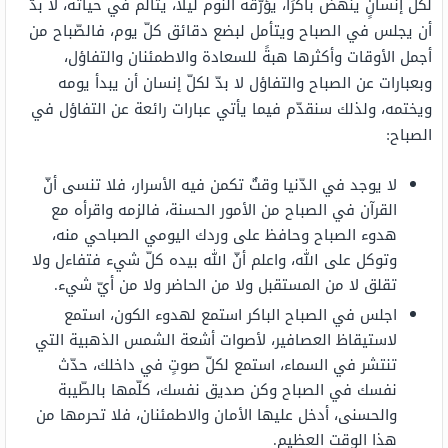
لكلّ إنسانٍ ينهض باكرًا، يؤرّقه النّوم ليلًا، يتألم في حياته، لا بدّ
أن يجلس في الصباح ويتأمل لبضع دقائق كلّ يوم، فالصّباح من
أجمل الأوقات وأكثرها هبةً للسعادة والاطمئنان والتفاؤل،
وبعبارات عن الصباح والتفاؤل لا بدّ لكلّ إنسان أن يبدأ يومه
ويختمه، ولذلك سنقدّم فيما يأتي عبارات رائعة عن التفاؤل في
الصباح:
لا يوجد في الدّنيا وقتٌ تكمن فيه الأسرار، فلا تنسى أنّ
القرآن في الصباح من الأمور الحسنة، فالزمه واقرأه مع
هدوء الصباح وحافظ على وردك اليومي الصباحي منه،
وتوكل على الله، واعلم أنّ الله بيده كلّ شيء فتفاءل ولا
تقلق لا من المستقبل ولا من الحاضر ولا من أيّ شيء.
اجلس في الصباح الباكر استمع لهدوء الكون، استمع
لاستيقاظ العصافير، لأصوات أشعة الشمس الذهبية التي
تنتشر في السماء، استمع لكلّ صوتٍ في داخلك، حدّث
نفسك في الصباح وكن صديق نفسك، كلّمها بالطّيبة
والحسنى، أدخل عليها الأمان والاطمئنان، فلا تحرمها من
هذا الوقت العظيم.