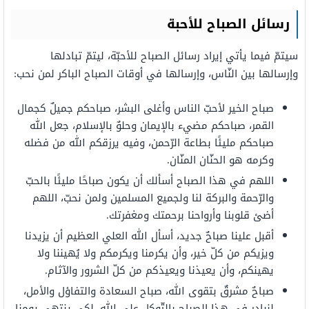
رسائل الصباح للأحبة
سيتمّ فيما يأتي إيراد رسائل الصباح للأحبّة، ليتمّ تبادلها
وإرسالها بين النّاس، وإرسالها في أوقات الصباح الباكر لمن نحب:
صباح الخير لأحبّ الناس وأغلى البشر، صباحكم جميلٌ كجمال
القمر، صباحكم مضيء بالإيمان وحلوٌ بالإسلام، جعل الله
صباحكم مليئًا بطاعة الرّحمن، وفيه يرزقكم الله من فضله
وكرمه هو الحنّان المنّان.
اللهم في هذا الصباح أسألك أن يكون صباحًا مليئًا بالحبّ
والرّحمة والبركة لنا ولجميع المسلمين ولمن نحبّ، اللهم
أضئ قلوبنا وأرواحنا برحمتك ومغفرتك.
أقبل علينا صباحٌ جديد، أسأل الله العلي العظيم أن يزيدنا
ويزيكم من كلّ خير، وأن يكرمنا ويكرمكم ولا يُهيننا ولا
يهينكم، وأن يعيذنا ويعيذكم من كلّ الشرور والآثام.
صباحٌ مشرقٌ بتقوى الله، صباح السعادة والتفاؤل والأمل،
لنبادر في هذا الصباح بالتّوكل على الله، لكي ينتهي يومنا