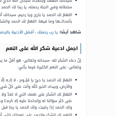
سبحانك اللهمذ وبحمدك سبحان الله الذي لا 
سلطانه وفي الجنة رحمته، يا ربنا لك الحم
اللهمّ لك الحمد يا بارئ ويا رحيم، سبحانك أن
بأصدائــها وما فيها، اللهمّ لك الحمد والشك
شاهد أيضًا:
يا رب رحمتك ، أفضل الأدعية بالرحم
اجمل ادعية شكر الله على النعم
إنّ دعاء الشكر لله -سبحانه وتعالى- هو أقلّ ما ي
وتعالى- على النعم الكثيرة فيما يأتي:
اللهمّ لك الحمد يا حيّ يا قيّــوم ، لا إلـ
والأرض، وبيدك الخير كلّه وأنت على كلّ شيءٍ
اللهمّ لك الشكر على نعمك التي لا تعدّ ولا 
على كثر سؤالنا له وإلحاحنا عليه إلا كرمــًا وج
ولك الحمد إذا رضيت، ولك الحمد يا ربنا قبل
اللهم لك الشكر والحمد على نعمائك التي أنعم