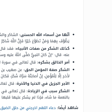
أنّها من أسماء الله الحسنى:
الشاكر والشكور،
يَطَّوَّفَ بِهِمَا وَمَنْ تَطَوَّعَ خَيْرًا فَإِنَّ اللَّهَ شَاكِرٌ 
كذلك الشكر من صفات الأنبياء:
فقد قال الل
عنه- قال: “
إنْ كانَ النبيُّ صَلَّى اللهُ عليه وسلَّمَ 
أمر الخالق بشكره:
قال تعالى في سورة البقرة: {
الشكر صفة المؤمن الحق:
عن صهيب بن سن
لأَحَدٍ إلَّا لِلْمُؤْمِنِ، إنْ أصابَتْهُ سَرَّاءُ شَكَرَ، فَكانَ
الأجر الجزيل في الدنيا والآخرة:
قال تعالى 
الشكر سبب في الزيادة:
قال تعالى في سورة إبرا
بالنعمة ما شاء، فإذا لم يشكر عليها قلبها ع
شاهد أيضًا:
دعاء اللهم اخرجني من حلق الضيق 