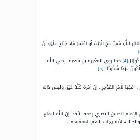
َمَنْ حَجَّ الْبَيْتَ أَوِ اعْتَمَرَ فَلا جُنَاحَ عَلَيْهِ أَنْ
ُورًا}.
[4]
كما روى المغيرة بن شعبة -رضي الله
ُونُ عَبْدًا شَكُورًا
“.
[5]
: “
عَجَبًا لأَمْرِ المُؤْمِنِ، إنَّ أمْرَهُ كُلَّهُ خَيْرٌ، وليسَ ذاكَ
لإمام الحسن البصري رحمه الله: “إن الله ليمتع
الجالب، لأنه يجلب النعم المفقودة”.