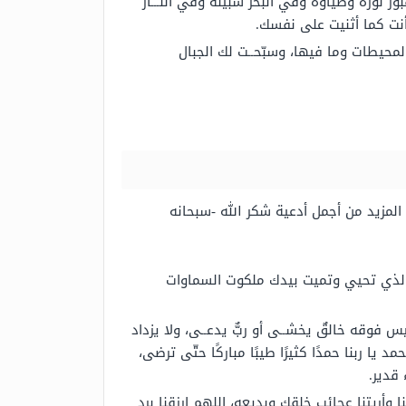
نوره وضياؤه وفي البحر سبيله وفي النّـــار
أنت كما أثنيت على نفسك.
والمحيطات وما فيها، وسبّحــت لك الجبال
 المزيد من أجمل أدعية شكر الله -سبحانه
أنت الذي تحيي وتميت بيدك ملكوت السماوات
س فوقه خالقٌ يخشــى أو ربٌّ يدعــى، ولا يزداد
مد يا ربنا حمدًا كثيرًا طيبًا مباركًا حتّى ترضى،
قدير.
وأريتنا عجائب خلقك وبديعه، اللهم ارزقنا برد