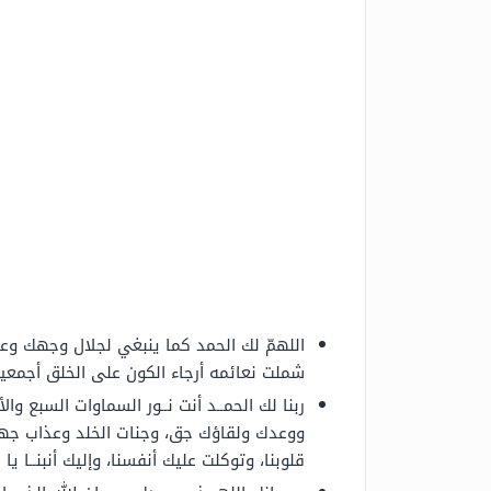
اللهمّ لك الحمد كما ينبغي لجلال وجهك وعظ
شملت نعائمه أرجاء الكون على الخلق أجمع
ربنا لك الحمــد أنت نــور السماوات السبع وا
ووعدك ولقاؤك جق، وجنات الخلد وعذاب جهنّم ح
قلوبنا، وتوكلت عليك أنفسنا، وإليك أنبنــا يا ر