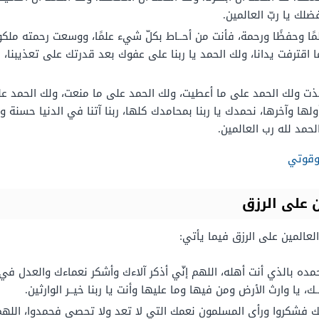
ك يا ربّ العالمين.
مًا وحفظًا ورحمة، فأنت من أحــاط بكلّ شيء علمًا، ووسعت رحمته مل
ا اقترفت يدانا، ولك الحمد يا ربنا على عفوك بعد قدرتك على تعذيبنا، س
 أخذت ولك الحمد على ما أعطيت، ولك الحمد على ما منعت، ولك الحمد عل
أولها وآخرها، نحمدك يا ربنا بمحامدك كلها، ربنا آتنا في الدنيا حسنة و
مد لله رب العالمين.
 وقوتي
ن على الرزق
لعالمين على الرزق فيما يأتي:
نحمده بالذي أنت أهله، اللهم إنّي أذكر آلاءك وأشكر نعماءك والعدل ف
ك، يا وارث الأرض ومن فيها وما عليها وأنت يا ربنا خيــر الوارثين.
ائك فشكروا ورأى المسلمون نعمك التي لا تعد ولا تحصى فحمدوا، الله