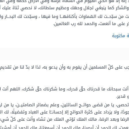
إله إلا هو الحي القيوم في السماء عرشه وفي الأرض حكمه وفي القبور 
د والشكر كما ينبغي لجلال وحهك وعظيم سلطانك، لا نحصي ثناءً عليك 
ت من سبّحــت لك السّماوات بأكنافهــا وما فيها ، وسبّحت لك البحــار 
ر على ما أنعمت، والحمد لله رب العالمين.
ة مكتوبة
جب على كلّ المسلمين أن يفوم به وأن يدعو به، لذا لا بدّ لنا من تقديم
ـه إلّا أنت سبحانك ما قدرناك حقّ قدرك، وما شكرناك حقّ شكرك، اللهم 
 قدير.
تحصى، يا من قضى حوائــج السائلين، وعلم بضمائر الصامتيــن، يا من لي
ودًا، ولا يزداد على كثرة الحوائج إلا إحسانــًا على العباد وتفضيلًا، لك الح
 الرضا وبعد الرضا، مالك الملك تؤتي الملك من تشاء وأنت على كلّ شيء 
ت، لك الحمد أن أبصرنا، ولك الحمد أن أسمعتنا، ولك الحمد أن أمشيتنا 