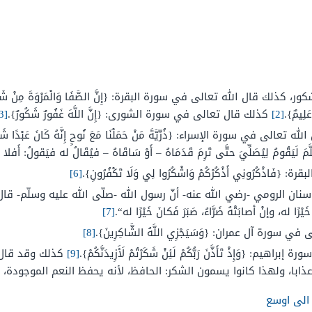
 كذلك قال الله تعالى في سورة البقرة: {إِنَّ الصَّفَا وَالْمَرْوَةَ مِنْ شَعَائِرِ اللَّهِ ف
عَلِيمٌ}.
[2]
كذلك قال تعالى في سورة الشورى: {إِنَّ اللَّهَ غَفُورٌ شَكُورٌ}.
[3]
ه تعالى في سورة الإسراء: {ذُرِّيَّةَ مَنْ حَمَلْنَا مَعَ نُوحٍ إِنَّهُ كَانَ عَبْدًا شَك
لَيَقُومُ لِيُصَلِّيَ حتَّى تَرِمَ قَدَمَاهُ – أَوْ سَاقَاهُ – فيُقَالُ له فيَقولُ: أَفلا أَك
فَاذْكُرُونِي أَذْكُرْكُمْ وَاشْكُرُوا لِي وَلَا تَكْفُرُونِ}.
[6]
ان الرومي -رضي الله عنه- أنّ رسول الله -صلّى الله عليه وسلّم- قال
 خَيْرًا له، وإنْ أصابَتْهُ ضَرَّاءُ، صَبَرَ فَكانَ خَيْرًا له
“.
[7]
في سورة آل عمران: {وَسَيَجْزِي اللَّهُ الشَّاكِرِينَ}.
[8]
هيم: {وَإِذْ تَأَذَّنَ رَبُّكُمْ لَئِنْ شَكَرْتُمْ لَأَزِيدَنَّكُمْ}.
[9]
كذلك وقد قال ا
ذابا، ولهذا كانوا يسمون الشكر: الحافظ، لأنه يحفظ النعم الموجودة، و
الى اوسع