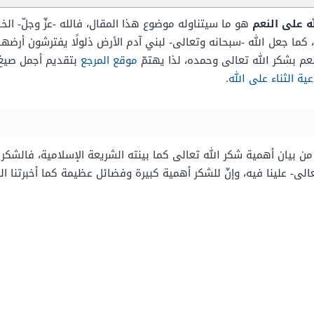
ه على النعم
هو ما سيتناوله موضوع هذا المقال، فالله -عزّ وجلّ- الخ
كما جعل الله -سبحانه وتعالى- لبني آدم الأرض ذلولًا يفترشون أرضها و
نعم بشكر الله تعالى وحمده، لذا يهتمّ
موقع المرجع
بتقديم أجمل صيغ ا
عية الثناء على الله
.
من بيان أهمية شكر الله تعالى كما بينته الشريعة الإسلامية، فالشكر 
لى- علينا فيه، وإنّ للشكر أهمية كبيرة وفضائل عظيمة كما أخبرتنا ال