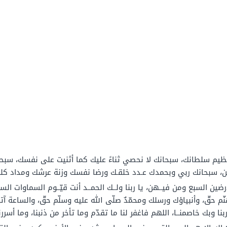
يم سلطانك، سبحانك لا نحصي ثناءً عليك كما أثنيت على نفسك، سبحانك 
ين، سبحانك ربي وبحمدك عـدد خلقـك ورضا نفسك وزنة عرشك ومداد كل
لأرضين السبع ومن فيــهن، يا ربنا ولــك الحمــد أنت قيّــوم السماوات ا
قّ، وأنبياؤك ورسلك ومحمّدٌ صلّى الله عليه وسلّم حقّ، والساعة آتيةٌ
بنا وبك خاصمنــا، اللهم فاغفر لنا ما تقدّم وما تأخر من ذنبنا، وما أسررنا