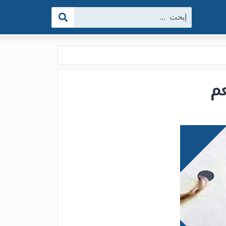
البحث:
عم