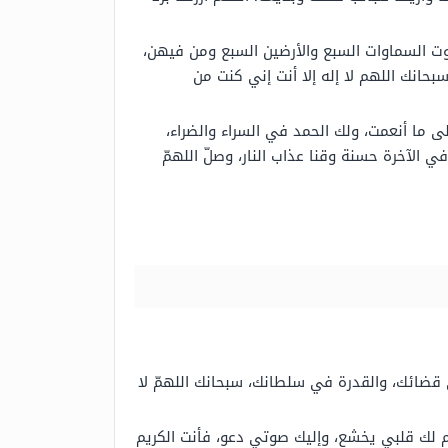
كوت السماوات السبع والأرضين السبع ومن فيهن،
بحانك اللهم لا إله إلا أنت إني كنت من
ى ما أنعمت، ولك الحمد في السراء والضراء،
في الآخرة حسنة وقنا عذاب النار، وصلّ اللهمّ
ي قضائك، والقدرة في سلطانك، سبحانك اللهمّ لا
م لك قلبي يخشع، وإليك صوتي دعو، فأنت الكريم