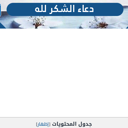
جدول المحتويات
[
إظهار
]