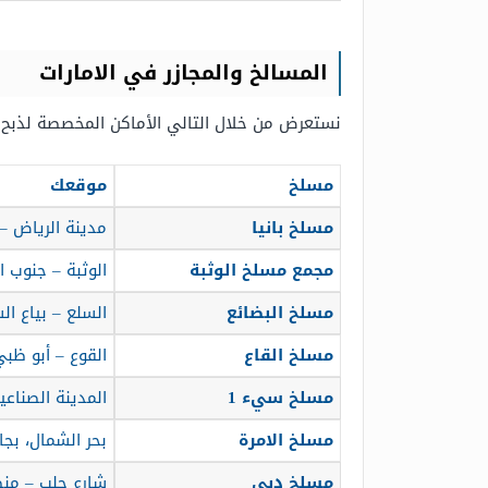
المسالخ والمجازر في الامارات
نستعرض من خلال التالي الأماكن المخصصة لذبح ا
مسلخ
موقعك
مسلخ بانيا
مدينة الرياض – 
مجمع مسلخ الوثبة
الوثبة – جنوب ال
مسلخ البضائع
السلع – بياع ال
مسلخ القاع
القوع – أبو ظبي
مسلخ سيء 1
المدينة الصناعي
مسلخ الامرة
بحر الشمال، بجا
مسلخ دبي
شارع حلب – منطقة القص