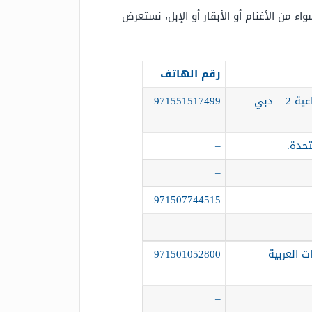
 من الأغنام أو الأبقار أو الإبل، نستعرض
رقم الهاتف
شارع بيروت – منطقة القصيص الصناعية – منطقة القصيص الصناعية 2 – دبي –
971551517499
تحدة.
–
–
971507744515
ت العربية
971501052800
–