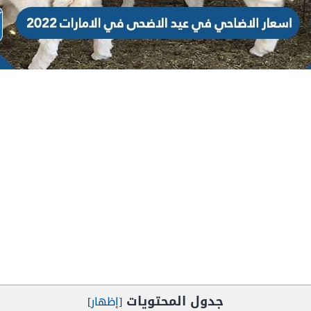
جدول المحتويات
[
إظهار
]