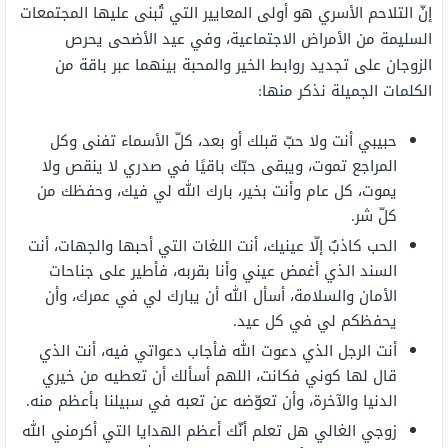
إنّ التلاحم الأسري هو أولى المعايير التي تُبنى عليها المجتمعات
السليمة من الأمراض الاجتماعية، وفي عيد الأضحى يحرص
الزوجان على تجديد روابط الخير والمحبة بينهما عبر باقة من
الكلمات الجميلة نذكر منها:
حبيبي أنت ولا حبّ قبلك أو بعد، كلّ الأسماء تفنى وكل
المراجع تموت، ويبقى حبّك باقيًا في صدري لا ينقص ولا
يموت، كل عام وأنت بخير، بارك الله لي فيك، وحفظك من
كلّ شر.
الحب كاذبٌ إلّا عينيك، أنت اللغات التي أحبها والجهات، أنت
السند الذي أغمض عيني وأنا بقربه، فأطير على جناحات
الأمان والسلامة، أسأل الله أن يبارك لي في عمرك، وأن
يحفظكم لي في كل عيد.
أنت الرجل الذي دعوت الله فأجاب دعواتي فيه، أنت الذي
قال لها كوني فكانت، اللهم أسألك أن تعطيه من خيري
الدنيا والآخرة، وأن تعوّضه عن تعبه في سبيلنا بأعظم منه.
زوجي الغالي هل تعلم أنّك أعظم الهدايا التي أكرمني الله