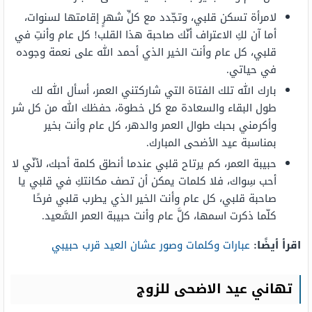
لامرأة تسكن قلبي، وتجّدد مع كلِّ شهرٍ إقامتها لسنوات،
أما آن لكِ الاعتراف أنّك صاحبة هذا القلب! كل عام وأنتِ في
قلبي، كل عام وأنت الخير الذي أحمد الله على نعمة وجوده
في حياتي.
بارك الله تلك الفتاة التي شاركتني العمر، أسأل الله لك
طول البقاء والسعادة مع كل خطوة، حفظك الله من كل شر
وأكرمني بحبك طوال العمر والدهر، كل عام وأنت بخير
بمناسبة عيد الأضحى المبارك.
حبيبة العمر، كم يرتاح قلبي عندما أنطق كلمة أحبك، لأنّي لا
أحب سِواك، فلا كلمات يمكن أن تصف مكانتكِ في قلبي يا
صاحبة قلبي، كل عام وأنت الخير الذي يطرب قلبي فرحًا
كلّما ذكرت اسمها، كلَّ عام وأنت حبيبة العمر السَّعيد.
اقرأ أيضًا:
عبارات وكلمات وصور عشان العيد قرب حبيبي
تهاني عيد الاضحى للزوج