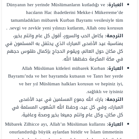
العبارة:
Dünyanın her yerinde Müslümanların kutladığı ve
hacıların Hac ibadetlerini Mekke-i Mükerreme’de
tamamladıkları mübarek Kurban Bayramı vesilesiyle tüm
sevgi ve zevkle yeni yılınızı kutlarım, Allah onu korusun. .
الترجمة:
بكامل الحب والسرور، أقول كل عام وانتم بخير،
بمناسبة عيد الأضحى المبارك الذي يحتفل به المسلمون في
كل مكان حول العالم، ويقوم الحجاج بإكمال طقوس حجهم
في مكة المكرمة حفظها الله.
العبارة:
Allah Müslüman kitleleri mübarek Kurban
Bayramı’nda ve her bayramda kutsasın ve Tanrı her yerde
ve her yıl Müslüman halkları korusun ve hepiniz iyi,
sağlıklı ve iyisiniz.
الترجمة:
بارك الله جموع المسلمين في عيد الأضحى
المبارك، وفي كل عيد، وحفظ الله الشعوب المسلمة في
كل مكان، وكل عام وانتم جميعا بخير وصحة وعافية.
العبارة:
Mübarek Zilhicce ayı, Allah’ın Müslüman kullarını
onurlandırdığı büyük aylardan biridir ve İslam ümmetinin