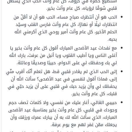
أستطيع حصره في حروف، كل عام وأنت الحب الذي يشتعل
قلبي شوقًا لرؤياه، كل عام وأنت بخير.
الحب هو أن أنتظرك صباح مساء، الحب هو أن لا أمَّلّ من
انتظارك ليلًا أو نهارًا، كل عام وأنت فارس القلب وسيّد
الحلم الأخير، كل عام وأنت أمير روحي الذي أكرمني الله
بحبه.
مع نفحات عيد الأضحى المبارك أقول كل عام وأنت بخير يا
أغلى الناس ويا أطيب القلوب ويا أنبل من عرفت، بارك الله
لي بك وحفظك لي على الدوام، حبيبًا وصديقًا وعائلة.
إلى الحب الذي لم يغادر قلبي قط، هل تعلم أنّك أقرب منّي
إلى، فماذا أقول لنفسي في عيد الأضحى؟ سألت الله أن
يحفظك لي وأن يزيد حبك في قلبي على أن يزيد حبّي في
قلبك، كل عام وأنت بخير.
حبيبي الغالي، أغار عليك من نفسي، ولا كلمات تصف حجم
وجودك في قلبي، كل عام وأنت بخير بمناسبة عيد الأضحى
المبارك، الذي سألت الله لك به أن يبارك عمرك ورزقك وأن
يجعلك ممّن غفر لهم مع يوم عرفة.