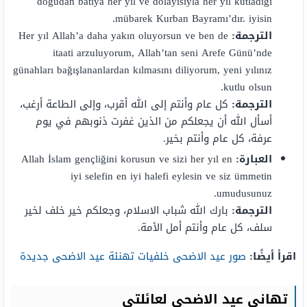
doğudan batıya her yıl ve dolayısıyla her yıl kutladığı
mübarek Kurban Bayramı’dır. iyisin.
الترجمة:
Her yıl Allah’a daha yakın oluyorsun ve ben de
itaati arzuluyorum, Allah’tan seni Arefe Günü’nde
günahları bağışlananlardan kılmasını diliyorum, yeni yılınız
kutlu olsun.
الترجمة:
كل عام وأنتم إلى الله أقرب، وإلى الطاعة أرغب،
أسأل الله أن يجعلكم من الذين غفرت ذنوبهم في يوم
عرفة، كل عام وأنتم بخير.
العبارة:
Allah İslam gençliğini korusun ve sizi her yıl en
iyi selefin en iyi halefi eylesin ve siz ümmetin
umudusunuz.
الترجمة:
بارك الله شباب الاسلام، وجعلكم خير خلف لخير
سلف، كل عام وأنتم أمل الأمة.
اقرأ أيضًا:
صور عيد الاضحى خلفيات تهنئة عيد الاضحى جديدة
تهاني عيد الاضحى لعائلتي