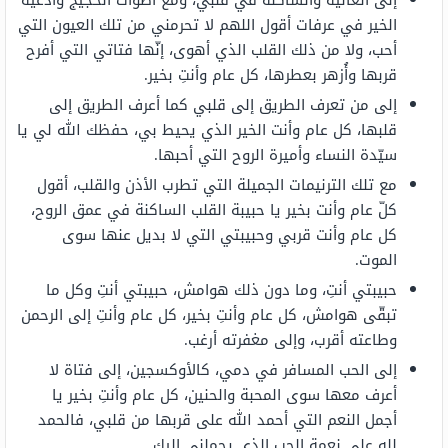
إلى الغالية والسّاكنة في قلبي، ومع أصوات الحجيج وأدعية
الخير في عرفات أقول اللهم لا تحرمني من تلك العيون التي
أحب، ولا من ذلك القلب الذي أهوى، إنّها فتاتي التي أفرح
قربها وأُزهر بعطرها، كل عام وأنتِ بخير.
إلى من تعرف الطريق إلى قلبي كما أعرف الطريق إلى
قلبها، كل عام وأنت الخير الذي يحيط بي، حفظك الله لي يا
سيّدة النساء وأميرة الروح التي أحبها.
مع تلك الترنيمات الجميلة التي تطرب الأذن والقلب، أقول
كلّ عام وأنت بخير يا حبيبة القلب الساكنة في عمق الروح،
كل عام وأنت قربي وحبيبتي التي لا بديل عنها سوى
الموت.
حبيبتي أنتِ، وما دون ذلك هوامش، حبيبتي أنتِ وكل ما
تبقّى هوامش، كل عام وأنتِ بخير، كل عام وأنتِ إلى الرحمن
وطاعته أقرب، وإلى مغفرته أرغب.
إلى الحب المسافر في دمي، كالأوكسجين، إلى فتاة لا
أعرف معها سوى المحبة والحنين، كل عام وأنتِ بخير يا
أجمل النعم التي أحمد الله على قربها من قلبي، فالحمد
لله على نعمة الحب الذي يحملني إليكِ.