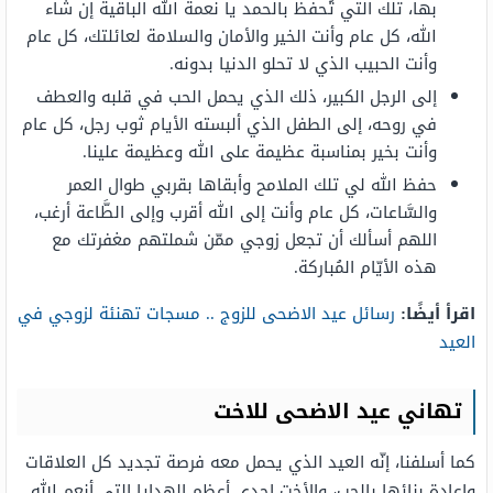
بها، تلك التي تُحفظ بالحمد يا نعمة الله الباقية إن شاء
الله، كل عام وأنت الخير والأمان والسلامة لعائلتك، كل عام
وأنت الحبيب الذي لا تحلو الدنيا بدونه.
إلى الرجل الكبير، ذلك الذي يحمل الحب في قلبه والعطف
في روحه، إلى الطفل الذي ألبسته الأيام ثوب رجل، كل عام
وأنت بخير بمناسبة عظيمة على الله وعظيمة علينا.
حفظ الله لي تلك الملامح وأبقاها بقربي طوال العمر
والسَّاعات، كل عام وأنت إلى الله أقرب وإلى الطَّاعة أرغب،
اللهم أسألك أن تجعل زوجي ممّن شملتهم مغفرتك مع
هذه الأيّام المُباركة.
اقرأ أيضًا:
رسائل عيد الاضحى للزوج .. مسجات تهنئة لزوجي في
العيد
تهاني عيد الاضحى للاخت
كما أسلفنا، إنّه العيد الذي يحمل معه فرصة تجديد كل العلاقات
وإعادة بنائها بالحب، والأخت إحدى أعظم الهدايا التي أنعم الله