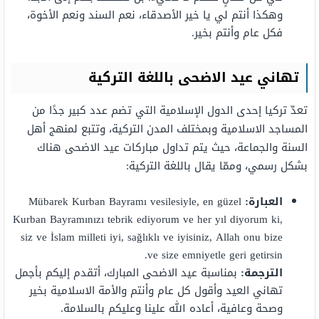
وهكذا أنتم لي يا خير الأصدقاء، نعم السند ونعم الأخوة،
فكل عام وأنتم بخير.
تهاني عيد الاضحى باللغة التركية
تعدّ تركيا إحدى الدول الإسلامية التي تضم عدد كبير جدًا من
المساجد الاسلامية وبمختلف المدن التركية، وتتبع لمنهج أهل
السنة والجماعة، حيث يتم تداول مباركات عيد الاضحى هناك
بشكل رسمي، وممّا يقال باللغة التركية:
العبارة:
Mübarek Kurban Bayramı vesilesiyle, en güzel
Kurban Bayramınızı tebrik ediyorum ve her yıl diyorum ki,
siz ve İslam milleti iyi, sağlıklı ve iyisiniz, Allah onu bize
ve size emniyetle geri getirsin.
الترجمة:
بمناسبة عيد الاضحى المبارك، أتقدم إليكم بأجمل
تهاني العيد وأقول كل عام وأنتم والأمة الاسلامية بخير
وصحة وعافية، أعاده الله علينا وعليكم بالسلامة.