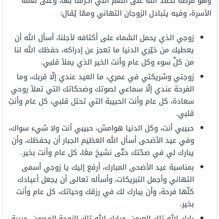
وهو فرصة لحمد الله على النعم التي أكرمنا بها، وعلى نعمة
الأسرة، وفيه يتبادل الزوجان التهاني وممّا يُقال:
زوجي الذي يحمل السَّماء على أكتافه لأجلنا، أسأل الله أن
يعطيك من خيّري الدنيا ما تعجز عن إدراكه، حفظك الله لنا
من كلِّ سوء وكل عام وأنت الخير الذي يملأ قلبي.
زوجتي وشريكتي في عمري، ما العيد عندي إلّا قربك، وما
الفرحة عندي إلّا سماعي لصوتك وضحكاتك التي تملأ روحي
سعادة، كل عام وأنت الحبيبة التي تحتل قلبي، كل عام وأنتِ
قلبي.
حبيبي أنت، وكل الدنيا هوامش، حبيبي أنت ولا شيء سواك،
وفي عيد الأضحى أسأل الله العظيم الجبار أن يحفظك، وأن
يبارك لي في صحّتك حتّى نشيخ معًا، كل عام وأنت بخير.
بمناسبة عيد الأضحى المبارك، أرفع إليك يا زوجي أسمى
التهاني وأجمل التبريكات، وأسأله تعالى أن يجعل أعيادك
كلّها فرحة، وأن يبارك لك في رزقك وحياتك، كل عام وأنت
بخير.
بارك الله تلك العيون، وبارك الله تلك الزوجة المصون، حبيبة