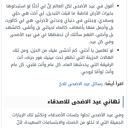
أقول في عيد الأضحى لكل العالم إنَّ لي أختًا لو استبدلوها
بخيرات الأرض قاطبة ما قبلت التبديل، لي أخت هي حبّي
وسعدي، وجنتي في دنياي وعدتي لآخرتي، هي لي كالورد،
بل وأجمل منها بأضعاف، كالماء لحياتي بل وأنقى، كالشهد
بل وأحلى، اللهم سألتك أن تحفظها لي في عيد الأضحى
وفي كل عيد.
لو تعلمين يا أختي، كم أخشى عليك من الحزن، ومن تلك
الهالات الحزينة التي تظهر تحت عينيك فور حزنك، أنت
الرقيقة التي يخدشها الماء، كل عام وأنت قلبي، كل عام
وأنت توأمًا لروحي.
اقرأ أيضًا:
رسائل عيد الاضحى للاخ
تهاني عيد الاضحى للاصدقاء
وفي عيد الأضحى تحلوا جلسات الأصدقاء، وتكثير تلك الزيارات
الجميلة التي لا تخلو من الضحك والابتسامات السعيدة، لأنّ