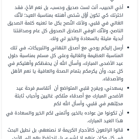
أخي الحبيب، أنت لست صديق وحسب، بل نعم الأخ، فقد
اخترتك كي تكون أوَّل شخص أهنئه بمناسبة العيد؛ لأنّك
الغالي في قلبي، ولأنك النُصح بكل ما تعنيه كلمة الصديق
الناصح، ولأنّك الوفي الصادق الصدوق كل عام وصداقتنا
أبدية مليئة بالسعادة والخير لي ولك.
أرسل إليكم روحي مع أصدق التهاني والتبريكات، في تلك
المناسبة العظيمة والغالية وعلى كل مسلم بمناسبة حلول
عيد الأضحى المبارك، وأسأل الله أن يحفظكم وأهليكم في
كل عيد، وأن يكرمكم بتمام الصحة والعافية يا نعم الأهل
والأصدقاء.
يسعدني، ويفرح قلبي المتواضع أن أتقاسم فرحة عيد
الأضحى المبارك مع أصدقاء مثلكم، غاليين وأحباب ثابتة
محبّتهم في قلبي، وأسأل الله لكم
أن تكونوا من عواده بالخير، وأتمنى لكم الخير والسعادة في
هذا العيد المبارك.
قالوا الرائعون كالأحجار الكريمة لا نصنعهم، بل نطيل البحث
في كل مكانٍ عنهم لا لشيء، بل لنحتفظ بهم إلى الأبد،