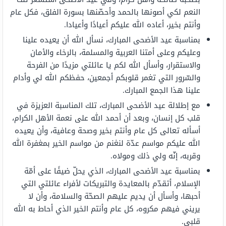
النعم لكي أصونها بالحمد وأحصّنها بسورة الفلق، فكل عام
وأنتم بخير، أعاده الله عليكم أعيادًا وأعيادا.
بمناسبة عيد الأضحى المبارك، نسأل الله أن يعيده علينا
وعليكم وعلى أمتنا العربية والمسلمة، بالرخاء والأمان
والاستقرار، وأسأل الله لكم يا عائلتي مزيدًا من الفرحة
والسّرور التي تغمر قلوبكم أجمعين، حفظكم الله لي وأدام
علينا هذا الجمع المبارك.
مع إطلالة عيد الأضحى المبارك، تلك المناسبة العزيزة في
قلب كل إنسان، وبعد أن أحمد الله على نعمة الأهل الكرام،
أسأله تعالى كل عام وأنتم بخير وصحة وعافية، وأن يعيده
الله عليكم مواسم عدّة لنغنم من مواسم الخير بمغفرة الله
وقربه، إنّه ولي ذلك ومولاه.
بمناسبة عيد الأضحى المبارك، الذي يحلّ ضيفًا على أمّة
الإسلام، أتقدّم بالمعايدة والتبريكات لأفراء عائلتي التي
أحبها، وأسأل أن يديم عليهم الصحّة والسلامة، وأن لا
يريني فيهم مكروه، كل عام وأنتم الخير الذي أحاط به الله
قلبي.