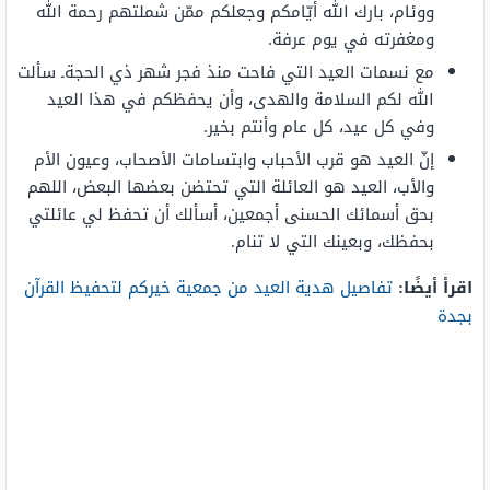
ووئام، بارك الله أيّامكم وجعلكم ممّن شملتهم رحمة الله
ومغفرته في يوم عرفة.
مع نسمات العيد التي فاحت منذ فجر شهر ذي الحجةـ سألت
الله لكم السلامة والهدى، وأن يحفظكم في هذا العيد
وفي كل عيد، كل عام وأنتم بخير.
إنّ العيد هو قرب الأحباب وابتسامات الأصحاب، وعيون الأم
والأب، العيد هو العائلة التي تحتضن بعضها البعض، اللهم
بحق أسمائك الحسنى أجمعين، أسألك أن تحفظ لي عائلتي
بحفظك، وبعينك التي لا تنام.
اقرأ أيضًا:
تفاصيل هدية العيد من جمعية خيركم لتحفيظ القرآن
بجدة