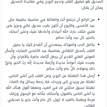
الصديق هو شقيق القلب ونديم الروح، وفي معايدة الصديق
يمكن أن يقال:
من الرائع أن تجتمع أنت والعائلة في مناسبة عظيمة مثل
عيد الأضحى، والأروع أن أكون بقرب صديق غالي وعزيز على
قلبي مثلك، بارك الله أعيادك وأعادها عليك وعلى أحبابك
بالخير، كل عيد وأنت سالم.
بكامل الحب والمودّة، يسعدني أن أتقدم إليك يا جميل
القلب بأصدق التهاني بمناسبة عيد الأضحى المبارك، وأسأل
المولى العلي القدير أن يجعل أيَّامك عامرة بالأفراح، وأن
يعيده عليك أعواماً عديدة وأزمنة مديدة، إنّه ربّ الخير، وليُّ
ذلك ومولاه، كلَّ عام وأنت سالم.
أرسل هذا التهنئة من الروح، ومن القلب إلى أغلى الناس،
تهنئة من وريدي إلى وريدك، فلا زحمة رسائل ولا كلمات
تهنئة تسبق محبّتي لك في العيد، ومعها أقول هنأك الله
يا أغلى الناس بالقبول، وأسكنك جنّاته مع الرسول ورزقك
فرحة وبهجة بالعيد لا تزول، كل عام وأنت بخير يا صديقي.
الغالي.