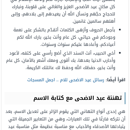
كل مكانٍ عيد الأضحى العزيز والغالي على قلوبنا، ونبارك
للحجاج حجّهم ونسأل الله أن يعيدهم إلى بلادهم، وإلى
أهلهم سالمين غانمين.
بأجمل الحروف وأزهى الكلمات أتقدّم بالشكر على نعمة
وجودكم في حياتي، كل عام وأنت بخير، بارك الله لكم
أعيادكم، وأعادها عليكم سنوات وسنوات.
أخي الحبيب، أنت السند الذي أضع رأسي على كتفه، لأعود
وأحارب الدنيا بعدها، بك أقوى ومعك أشعر بالأمان، كل عام
وأنت بخير، حفظك الله وحفظ لك عائلتك الكريمة.
اقرأ أيضًا:
رسائل عيد الاضحى للام .. اجمل المسجات
تهنئة عيد الاضحى مع كتابة الاسم
هي إحدى أنواع التهاني التي يقوم الزائر على تعديل الاسم، بعد
أن نتركه فارغًا في تلك العبارات، وهي من التعابير الجميلة التي
يتبادلها الأصدقاء والأحباب مع مناسبة عظيمة مثل مناسبة عيد