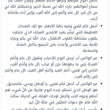
تأنس الروح بقربهم وتزهو الأيام معهم، ويفرح القلب عند
سماع أصواتهم، بارك الله لي صحبة الخير، وحفظكم الله لي
من كل شر، كل عام وأنتم إلى الله أقرب وإلى أداء طاعاته
أرغب.
أحمل لكم قلبي وفيه باقة الأزهار، مع تلك النفحات
العظيمة التي تبشّر بعيد الأضحى المبارك الذي ننتظره
بقلوبٍ مشتاقة كقلوب الأطفال، بارك الله لي بكم وبارك
للأمة عيد الأضحى وأعاده على الجميع بكامل الصحة
والسلامة.
عبر الواتس أب نرسل الروح للأحباب، ونقول كل عام وأنتم
الفرحة يلي ما يطولها حزن أو غياب، كل عام وأنتم أقرب
الناس إلى قلبي، أنتم العيد وأنتم أهل العيد، كل عام وأنتم
إلى ربّكم أقرب.
عبر الواتس أب أحمل لكم قلبي، يا أوطان روحي، فالصديق
هو الوطن الذي تستقر عنده الروح هاربة من كلّ شيء، هم
أعظم وجوه الحب وأجمل لوحات الوفاء في الحياة، سألت
الله لكم مع دعوات الملبّين في مكة كلّ خير.
بأسمى آيات الحب والإعجاب أبارك لكم ولأمة الإسلام في