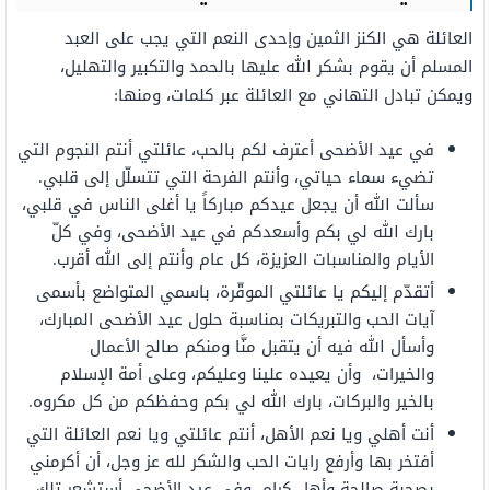
العائلة هي الكنز الثمين وإحدى النعم التي يجب على العبد
المسلم أن يقوم بشكر الله عليها بالحمد والتكبير والتهليل،
ويمكن تبادل التهاني مع العائلة عبر كلمات، ومنها:
في عيد الأضحى أعترف لكم بالحب، عائلتي أنتم النجوم التي
تضيء سماء حياتي، وأنتم الفرحة التي تتسلّل إلى قلبي.
سألت الله أن يجعل عيدكم مباركاً يا أغلى الناس في قلبي،
بارك الله لي بكم وأسعدكم في عيد الأضحى، وفي كلّ
الأيام والمناسبات العزيزة، كل عام وأنتم إلى الله أقرب.
أتقدّم إليكم يا عائلتي الموقّرة، باسمي المتواضع بأسمى
آيات الحب والتبريكات بمناسبة حلول عيد الأضحى المبارك،
وأسأل الله فيه أن يتقبل منَّا ومنكم صالح الأعمال
والخيرات، وأن يعيده علينا وعليكم، وعلى أمة الإسلام
بالخير والبركات، بارك الله لي بكم وحفظكم من كل مكروه.
أنت أهلي ويا نعم الأهل، أنتم عائلتي ويا نعم العائلة التي
أفتخر بها وأرفع رايات الحب والشكر لله عز وجل، أن أكرمني
بصحبة صالحة وأهل كرام، وفي عيد الأضحى أستشعر تلك