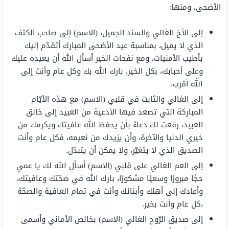
الأضحى، ومنها:
إلى الأخ الغالي والسند الجميل، (الاسم) إلى صاحب الكتف
الذي لا يميل، بمناسبة عيد الأضحى المبارك أتقدّم إليك
بأطيب الأمنيات، ومع نفحات الخير أسأل الله أن يعيده عليك
وعلى أحبابك، بكل الخير، بارك الله بك وكل عام وأنت إلى
الله أقرب.
إلى الغالي والثابت في قلبي (الاسم) مع هذه الأيّام
المباركة التي تصعد فيها الأدعية من العبيد إلى خالق
العبيد، رفعت لك دعاءً بأن يحفظ الله عافيتك ويكرمك من
خيري الدنيا والآخرة، وأن يزيدك من نعيمه، فكل عام وأنت
الصديق الذي لا يتغيّر، ولا يمكن أن يتبدّل.
إلى العم الغالي على قلبي (الاسم) أسأل الله لك يا عمي
حجًا مبرورًا وسعيًا مشكورًا، بارك الله في صحّتك وعافيتك،
وأعادك إلى أهلك وأبنائك وأنت في تمام العافية والصحّة
،كل عام وأنت بخير.
إلى صديق الرّوح الغالي (الاسم) بخالص الأماني وأسمى