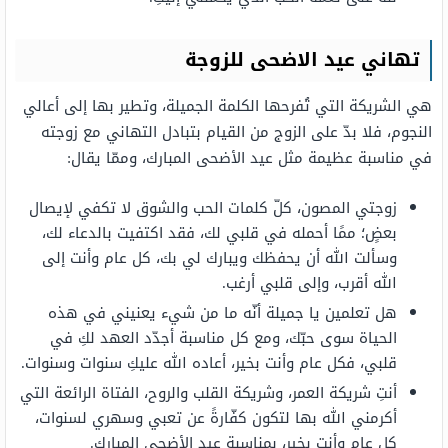
تهاني عيد الاضحى للزوجة
هي الشريكة التي تُفرحها الكلمة الجميلة، وتطير بها إلى أعالي
النجوم، فلا بدّ على الزوج من القيام بتبادل التهاني مع زوجته
في مناسبة عظيمة مثل عيد الأضحى المبارك، وممّا يقال:
زوجتي المصون، كلّ كلمات الحب والشوق لا تكفي لإيصال
بعضٍ؛ ممًا أحمله في قلبي لك، فقد اكتفيت بالدعاء لك،
وسألت الله أن يحفظك ويبارك لي بك، كل عام وأنت إلى
الله أقرب، وإلى قلبي أرغب.
هل تعلمين يا جميلة أنّه ما من شيء يعنيني في هذه
الحياة سوى حبّك، ومع كل مناسبة أجدّد العهد لكِ في
قلبي، فكل عام وأنت بخير، أعاده الله عليكِ سنوات وسنوات.
أنتِ شريكة العمر، وشريكة القلب والروح، الفتاة الرائعة التي
أكرمني الله بها لتكون كفّارةً عن تعبي وسهري لسنوات،
كل عام وأنت بخير، بمناسبة عيد الأضحى المبارك.