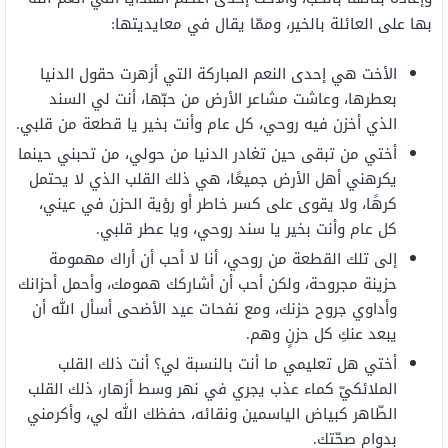
بها على العائلة بالخير، وممّا يقال في معايديتها:
الأخت هي إحدى النعم المباركة التي أزهرت حقول الدنيا
بعطرها، وعاشت مشاعر الأرض من حبّها، أنت لي السند
الذي أخزن فيه روحي، كل عام وأنت بخير يا قطعة من قلبي.
أختي من تبقى حين تغادر الدنيا من حولي، من تحبني حينما
يكرهني أهل الأرض جميعًا، هي ذلك القلب الذي لا يحتمل
كرهًا، ولا يقوى على كسر خاطر أو رؤية الحزن في عيني،
كل عام وأنت بخير يا سند روحي، ويا عطر قلبي.
إلى تلك القطعة من روحي، أنا لا أحب أن أراك مهمومة
حزينة مجروحة، ولكن أحب أن أشاركك همومك، وأحمل أحزانك
وأداوي جروح حزنك، ومع نفحات عيد الأضحى أسأل الله أن
يبعد عنكِ كل حزنٍ وهم.
أختي هل تعليمي ما أنت بالنسبة لي؟ أنت ذلك القلب
الملائكيّ كماء عذب يجري في نهر وسط أزهار، ذلك القلب
الطّاهر كبياض الياسمين ونقائه، حفظك الله لي، وأكرمني
بدوام صحّتك.