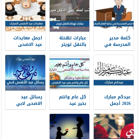
كلمة مدير
عبارات تهنئة
اجمل معايدات
المدرسة في
بالنقل تويتر
عيد الاضحى
بداية العام
1448 بالصور
المبارك 2026-
الدراسي 1448
1448
جاهزة للطباعة
عيدكم مبارك
كل عام وانتم
رسائل عيد
2026 أجمل
بخير عيد
الاضحى لابي
كلمات وعبارات
الاضحى 2026 ،
2026 … اجمل
وصور تهنئة
أجمل معايدات
مسجات تهنئة
عيد الاضحى
كل عام وانتم
عيد الاضحى
1448
بخير 1448
لوالدي 1448