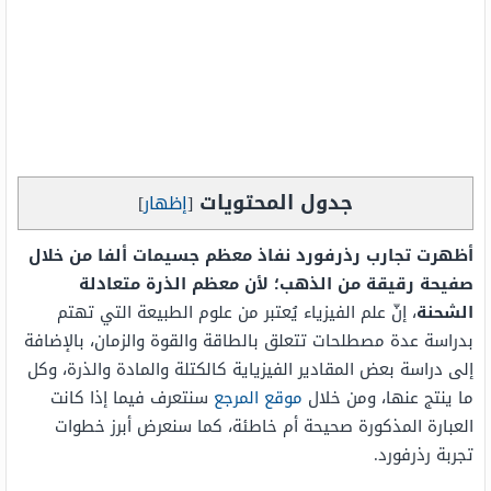
جدول المحتويات
[
إظهار
]
أظهرت تجارب رذرفورد نفاذ معظم جسيمات ألفا من خلال
صفيحة رقيقة من الذهب؛ لأن معظم الذرة متعادلة
الشحنة
، إنّ علم الفيزياء يُعتبر من علوم الطبيعة التي تهتم
بدراسة عدة مصطلحات تتعلق بالطاقة والقوة والزمان، بالإضافة
إلى دراسة بعض المقادير الفيزياية كالكتلة والمادة والذرة، وكل
ما ينتج عنها، ومن خلال
موقع المرجع
سنتعرف فيما إذا كانت
العبارة المذكورة صحيحة أم خاطئة، كما سنعرض أبرز خطوات
تجربة رذرفورد.