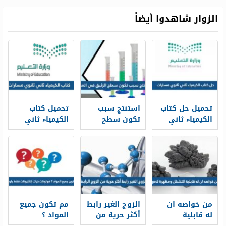
ألفا من خلال
صفيحة رقيقة
الزوار شاهدوا أيضاً
من الذهب؛ لأن
معظم الذرة
متعادلة الشحنة.
تحميل حل كتاب
استنتج سبب
تحميل كتاب
الكيمياء ثاني
تكون سطح
الكيمياء ثاني
ثانوي مسارات
الزئبق في
ثانوي مسارات
1448 pdf
المخبار
1447 pdf
من خواصه ان
الزوج الغير رابط
مم تكون جميع
له قابلية
أكثر حرية من
المواد ؟
التشكل
الزوج الرابط
فوتونات ذرات