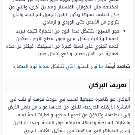
المختلفة مثل: الكوارتز، الفلسيار، ومعادن أخرى، والتي من
خلال اختلاف نسبها يتكون اللون الجميل للجرانيت، والذي
يتراوح من الأبيض حتى الوردي والرمادي.
حجر السبج:
يتشكّل هذا النوع من الحجارة نتيجة تبريد
الحمم البركانية بشكل سريع فوق سطح الأرض، وتكون
الحمم تحتوي على نسبة كبيرة من السيليكا، فينتج عن هذه
العملية حجر هش وصلب ولامع بشكل جميل.
شاهد أيضًا:
ما نوع الصخور التي تتشكل عندما تبرد الصهارة
تعريف البركان
البركان هو ظاهرة طبيعية تسبب في حودث فوهة أو ثقب في
القشرة الأرضيّة الخارجية، تنبثق من خلالها مواد من باطن الأرض
إلى سطحها، وتتكوّن من تجمع الصخور، والغازات المشتعلة،
والغازات الساخنة وغيرها، فتتراكم حول الفتحة، وتعد البراكين
إحدى الظواهر التي ساهمت في تشكيل الغلاف الجوي