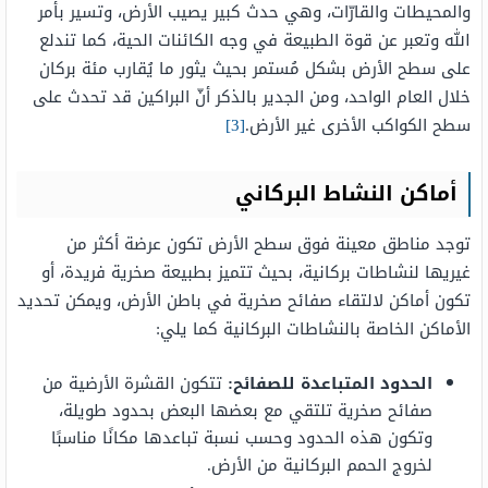
والمحيطات والقارّات، وهي حدث كبير يصيب الأرض، وتسير بأمر
الله وتعبر عن قوة الطبيعة في وجه الكائنات الحية، كما تندلع
على سطح الأرض بشكل مُستمر بحيث يثور ما يُقارب مئة بركان
خلال العام الواحد، ومن الجدير بالذكر أنّ البراكين قد تحدث على
سطح الكواكب الأخرى غير الأرض.
[3]
أماكن النشاط البركاني
توجد مناطق معينة فوق سطح الأرض تكون عرضة أكثر من
غيريها لنشاطات بركانية، بحيث تتميز بطبيعة صخرية فريدة، أو
تكون أماكن لالتقاء صفائح صخرية في باطن الأرض، ويمكن تحديد
الأماكن الخاصة بالنشاطات البركانية كما يلي:
الحدود المتباعدة للصفائح:
تتكون القشرة الأرضية من
صفائح صخرية تلتقي مع بعضها البعض بحدود طويلة،
وتكون هذه الحدود وحسب نسبة تباعدها مكانًا مناسبًا
لخروج الحمم البركانية من الأرض.