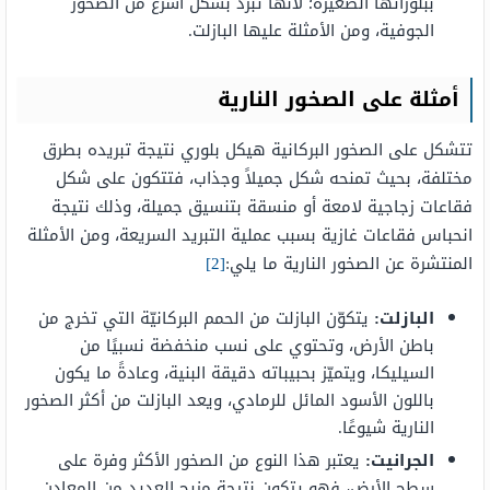
ببلوراتها الصغيرة؛ لأنها تبرد بشكل أسرع من الصخور
الجوفية، ومن الأمثلة عليها البازلت.
أمثلة على الصخور النارية
تتشكل على الصخور البركانية هيكل بلوري نتيجة تبريده بطرق
مختلفة، بحيث تمنحه شكل جميلاً وجذاب، فتتكون على شكل
فقاعات زجاجية لامعة أو منسقة بتنسيق جميلة، وذلك نتيجة
انحباس فقاعات غازية بسبب عملية التبريد السريعة، ومن الأمثلة
المنتشرة عن الصخور النارية ما يلي:
[2]
البازلت:
يتكوّن البازلت من الحمم البركانيّة التي تخرج من
باطن الأرض، وتحتوي على نسب منخفضة نسبيًا من
السيليكا، ويتميّز بحبيباته دقيقة البنية، وعادةً ما يكون
باللون الأسود المائل للرمادي، ويعد البازلت من أكثر الصخور
النارية شيوعًا.
الجرانيت:
يعتبر هذا النوع من الصخور الأكثر وفرة على
سطح الأرض، فهو يتكون نتيجة مزيج العديد من المعادن