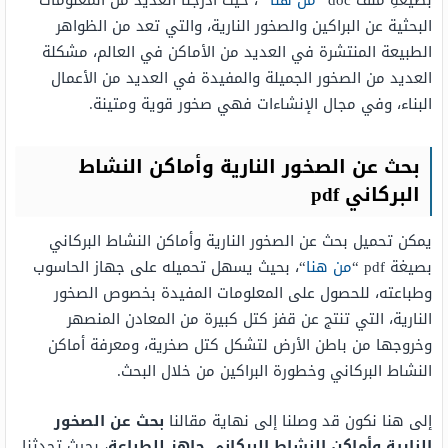
بصيغةِ ملف doc “
من هنا
“، حيث أدرجنا العديد من المعلومات
البحثية عن البراكين والصخور النارية، والتي تعد من الظواهر
الطبيعة المنتشرة في العديد من الأماكن في العالم، مشكلة
العديد من الصخور الجميلة والمفيدة في العديد من الأعمال
البناء، وفي مجال الإنشاءات فهي صخور قوية ومتينة.
بحث عن الصخور النارية وأماكن النشاط
البركاني pdf
يمكن تحميل بحث عن الصخور النارية وأماكن النشاط البركاني
بصيغة pdf “
من هنا
“، بحيث يسهل تحميله على جهاز الحاسوب
وطباعته، للحصول على المعلومات المفيدة بخصوص الصخور
النارية، التي تنتج عن قفز كتل كبيرة من المعادن المنصهر
وخروجها من باطن الأرض لتشكل كتل صخرية، ومعرفة أماكن
النشاط البركاني وخطورة البراكين من خلال البحث.
إلى هنا نكون قد وصلنا إلى نهاية مقالنا
بحث عن الصخور
النارية وأماكن النشاط البركاني جاهز للطباعة
، بحيث تحدثنا