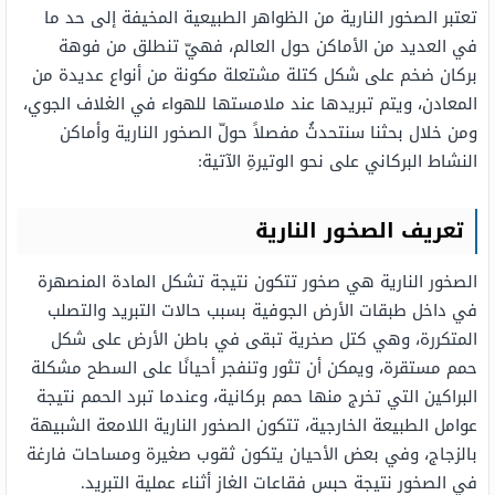
تعتبر الصخور النارية من الظواهر الطبيعية المخيفة إلى حد ما
في العديد من الأماكن حول العالم، فهيّ تنطلق من فوهة
بركان ضخم على شكل كتلة مشتعلة مكونة من أنواع عديدة من
المعادن، ويتم تبريدها عند ملامستها للهواء في الغلاف الجوي،
ومن خلال بحثنا سنتحدثُ مفصلاً حولّ الصخور النارية وأماكن
النشاط البركاني على نحو الوتيرةِ الآتية:
تعريف الصخور النارية
الصخور النارية هي صخور تتكون نتيجة تشكل المادة المنصهرة
في داخل طبقات الأرض الجوفية بسبب حالات التبريد والتصلب
المتكررة، وهي كتل صخرية تبقى في باطن الأرض على شكل
حمم مستقرة، ويمكن أن تثور وتنفجر أحيانًا على السطح مشكلة
البراكين التي تخرج منها حمم بركانية، وعندما تبرد الحمم نتيجة
عوامل الطبيعة الخارجية، تتكون الصخور النارية اللامعة الشبيهة
بالزجاج، وفي بعض الأحيان يتكون ثقوب صغيرة ومساحات فارغة
في الصخور نتيجة حبس فقاعات الغاز أثناء عملية التبريد.