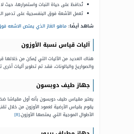
تُحافظ على حياة النبات واستمرارها، حيث ل
تَعمل الأشعة فوق البنفسجية على تدمير الحمض النووي DNA للحيوان فطبقة الأ
شاهد أيضًا:
ماهو الغاز الذي يمتص الاشعه فوق
آليات قياس نسبة الأوزون
هناك العديد من الآليات التي يُمكن من خلالها 
والصواريخ والبالونات، فقد تم تطوير آليات أخرى 
جهاز طيف دوبسون
يعتبر مقياس طيف دوبسون بأنه أول مقياسًا ضخمً
يقوم بقياس الأرضية لعمود الأوزون من خلال تق
الأطوال الموجية التي يمتصها الأوزون.
[8]
جهاز مطياف بريور