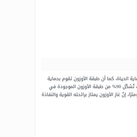
اية الحياة، كما أن طبقة الأوزون تقوم بحماية
الكوكب من الإشعاعات فوق البنفسجية التي يتعرض لها، حيث يتوزع الأوزون في طبقتين من طبقات الغلاف الجوي، حيث تُشكّل 90% من طبقة الأوزون الموجودة في
ير التي ترتفع عن سطح الأرض بحوالي 10 إلى 16 كيلومتراً، كما تمتد في الغلاف الجوي تقريبًا 50 كيلومترًا، إنّ غاز الأوزون يمتاز برائحته القوية والنفاذة