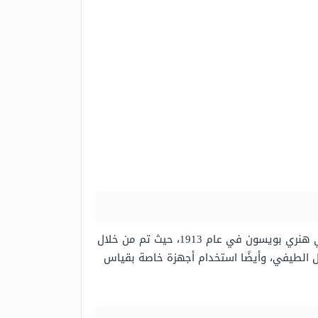
فقد تم اكتشاف طبقة الأوزون في الغلاف الجوي من قبل الفيزيائي الفرنسي تشارلز فابري وذلك بالتعاون مع الفيزيائي هنري بويسون في عام 1913، حيث تم من خلال
 الطيفي، وأيضًا استخدام أجهزة خاصة بقياس