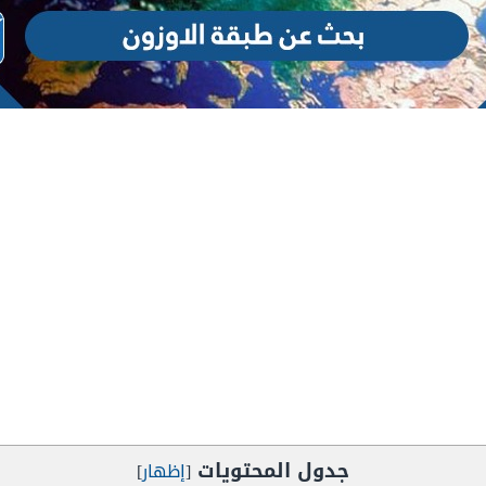
جدول المحتويات
[
إظهار
]