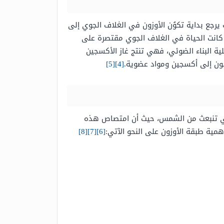
شكّلت وامتلكت خصائص لها القدرة على حماية الأرض منذ 600 مليون عام، حيث يرجع بداية تكوُن الأوزون في الغلاف الجوي إلى
يث كانت الحياة في الغلاف الجوي مقتصرة على
ية البناء الضوئي، فهي تنتج غاز الأكسجين
بون إلى أكسجين ومواد عضوية.
[4]
[5]
التي تنبعث من الشمس، حيث أن امتصاص هذه
مية طبقة الأوزون على النحو الآتي:
[6]
[7]
[8]