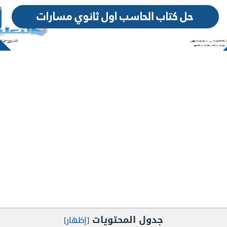
جدول المحتويات
[
إظهار
]