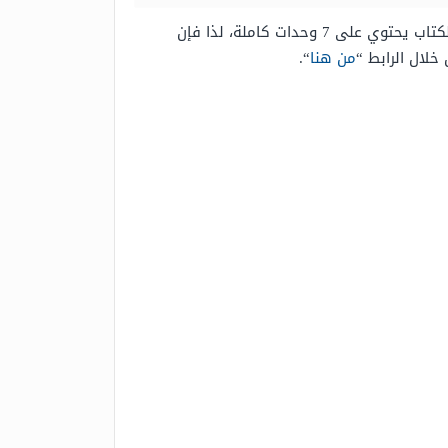
إنّ كتاب الحاسب أول ثانوي مسارات يتضمن العديد من الاختبارات والتدريبات والتمارين عقب انتهاء كل وحدة دراسية، والكتاب يحتوي على 7 وحدات كاملة، لذا فإن
من هنا
“.