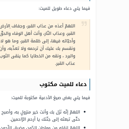
فيما يلي دعاء طويل للميت:
اللهمّ أعذه من عذاب القبر، وجفاف ِالأرض عن
القبر، وعذاب النّار، وأنت أهل الوفاء والحق
وأحبّائه فيها، إلى ظلمة القبر، وما هو لاقي
ونقسم بك عليك أن ترحمه ولا تعذّبه، وأن تث
والبرد ، ونقه من الخطايا كما ينقى الثوب ا
عذاب القبر.
دعاء للميت مكتوب
فيما يلي بعض صيغ الأدعية مكتوبة للميت:
اللهمّ إنّه نَزَل بك وأنت خير منزولٍ به، وأص
حتّى تبعثه إلى جنّتك يا أرحم الرّاحمين.
اللهمّ انقله من مواطن الدّود، وضيق اللّحود،