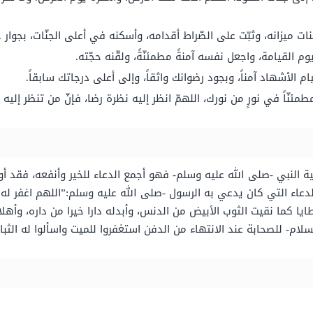
سنات ميزانه، وثبّت على الصّراط أقدامه، وأسكنه في أعلى الجنّات، بجوا
م القيامة، واجعل نفسه آمنةً مطمئنّةً، ولقّنه حجّته.
ام الأشهاد آمناً، وبجود رضوانك واثقاً، وإلى أعلى درجاتك سابقاً.
طمئنّاً في نورٍ من نورك، اللهمّ انظر إليه نظرة رضا، فإنّ من تنظر إليه نظر
 النبي -صلى الله عليه وسلم- فهو أجمع الدعاء للخير وأنفعه، فقد أوتي
دعاء التي كان يدعي به الرسول -صلى الله عليه وسلم:”اللهم اغفر له 
ايا كما نقيت الثوب الأبيض من الدنس، وأبدله دارا خيرا من داره، وأهلا
سلام- للصحابة عند الانتهاء من الدفن استغفروا للميت واسألوا له الثبا