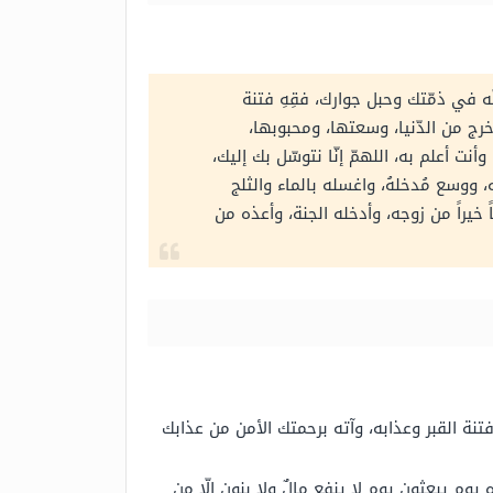
إنّه في ذمّتك وحبل جوارك، فقِهِ فتنة
، خرج من الدّنيا، وسعتها، ومحبوبها،
وأنت أعلم به، اللهمّ إنّا نتوسّل بك إليك،
، ووسع مُدخلهُ، واغسله بالماء والثلج
ً خيراً من زوجه، وأدخله الجنة، وأعذه من
ِ فتنة القبر وعذابه، وآته برحمتك الأمن من عذابك
يوم يبعثون يوم لا ينفع مالٌ ولا بنون إلّا من