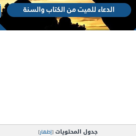
جدول المحتويات
[
إظهار
]