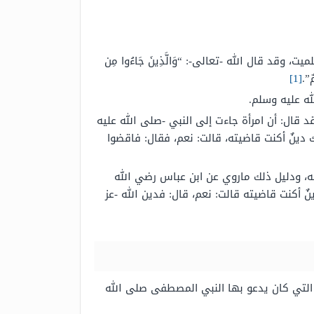
وقد قال الله -تعالى-: “وَالَّذِينَ جَاءُوا مِن
مٌ”.
[1]
ه عليه وسلم.
 قال: أن امرأة جاءت إلى النبي -صلى الله عليه
 دينٌ أكنت قاضيته، قالت: نعم، فقال: فاقضوا
ه، ودليل ذلك ماروي عن ابن عباس رضي الله
 أكنت قاضيته قالت: نعم، قال: فدين الله -عز
التي كان يدعو بها النبي المصطفى صلى الله