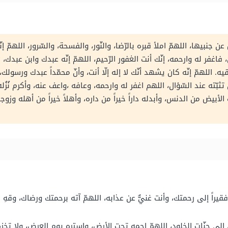
 جنبيها، اللهمّ املأ قبره بالرّضا، والنّور، والفسحة، والسّرور، اللهمّ 
ّ، فاغفر له وارحمه، إنّك أنت الغفور الرّحيم، اللهمّ إنّه عبدك وابن عبدك
ه. اللهمّ إنّه كان يشهد أنّك لا إله إلّا أنت، وأنّ محمّداً عبدك ورسولك، 
بّته عند السّؤال، اللهم اغفر له وارحمه، وعافه ،واعف عنه، وأكرم نُزُله
لأبيض من الدنس، وأبدله داراً خيراً من داره، وأهلاً خيراً من أهله وزوجا
بح فقيراً إلى رحمتك، وأنت غنيٌّ عن عذابه، اللهمّ آته برحمتك ورضاك، وقه
 إلى جنّات الخلود، اللهمّ احمه تحت الأرض، واستره يوم العرض، ولا تخزه 