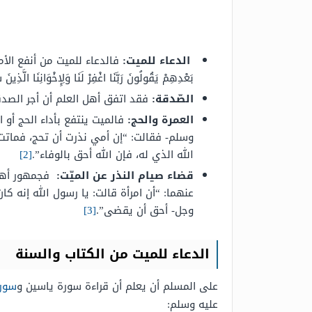
الدعاء للميت:
فالدعاء للميت من أنفع الأمور
بَعْدِهِمْ يَقُولُونَ رَبَّنَا اغْفِرْ لَنَا وَلِإِخْوَانِنَا الَّذِينَ
الصّدقة:
فقد اتفق أهل العلم أن أجر الصد
العمرة والحج:
فالميت ينتفع بأداء الحج أو 
وسلم- فقالت: “إن أمي نذرت أن تحج، فماتت 
الله الذي له، فإن الله أحق بالوفاء”.
[2]
قضاء صيام النذر عن الميّت:
فجمهور أهل ا
عنهما: “أن امرأة قالت: يا رسول الله إنه 
وجل- أحق أن يقضى”.
[3]
الدعاء للميت من الكتاب والسنة
على المسلم أن يعلم أن قراءة سورة ياسين و
سورة
عليه وسلم: