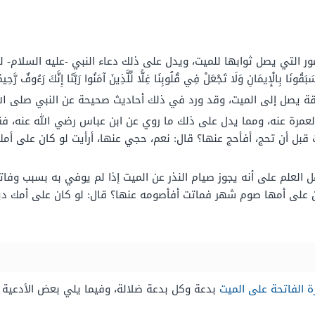
 التي يصل ثوابها للميت، ويدل على ذلك دعاء النبي -عليه السلام- للميت، 
 سَبَقُونَا بِالْإِيمَانِ وَلَا تَجْعَلْ فِي قُلُوبِنَا غِلًّا لِّلَّذِينَ آمَنُوا رَبَّنَا إِنَّكَ رَءُوفٌ رَّحِي
قة يصل إلى الميت، وقد ورد في ذلك أحاديث صحيحة عن النبي صلى الل
العمرة عنه، ومما يدل على ذلك ما روي عن ابن عباس رضي الله عنه، فقد
قبل أن تحج، أفأحج عنها؟ قال: نعم، حجي عنها، أرأيت لو كان على أمك
لعلم على أنه يجوز صيام النذر عن الميت إذا لم يوفي به بسبب وفات
كان على أمها صوم شهر فماتت أفأصومه عنها؟ قال: لو كان على أمك دينٌ
 الفاتحة على الميت
بدعة وكل بدعة ضلالة، وفيما يلي بعض الأدعية 