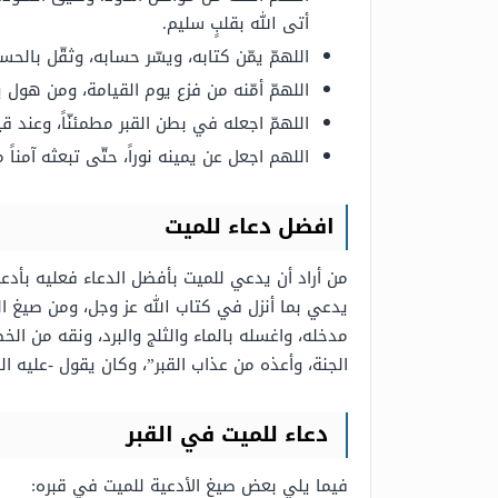
أتى الله بقلبٍ سليم.
اللهمّ يمّن كتابه، ويسّر حسابه، وثقّل بالح
اللهمّ أمّنه من فزع يوم القيامة، ومن هول يو
اللهمّ اجعله في بطن القبر مطمئنّاً، وعند قي
اللهم اجعل عن يمينه نوراً، حتّى تبعثه آمناً م
افضل دعاء للميت
من أراد أن يدعي للميت بأفضل الدعاء فعليه بأدعية
يدعي بما أنزل في كتاب الله عز وجل، ومن صيغ ال
مدخله، واغسله بالماء والثلج والبرد، ونقه من الخط
الجنة، وأعذه من عذاب القبر”، وكان يقول -عليه ال
دعاء للميت في القبر
فيما يلي بعض صيغ الأدعية للميت في قبره: