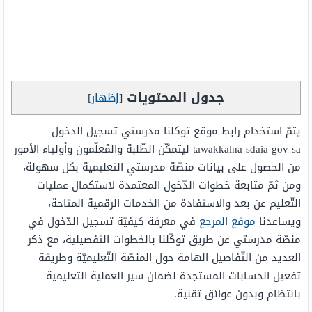
جدول المحتويات
[
إظهار
]
يتمّ استخدام رابط موقع توكلنا مدرستي تسجيل الدخول
tawakkalna sdaia gov sa ليتمكّن الطّلبة والمُعلّمون وأولياء الأمور
من الحصول على بيانات منصّة مدرستي التعليمية بكل سهولة،
ومن ثمّ متابعة خطوات الدّخول المعتمدة لاستكمال عمليات
التّعليم عن بعد والاستفادة من الخدمات الرقمية المتاحة،
ويساعدنا
موقع المرجع
في معرفة كيفيّة تسجيل الدّخول في
منصّة مدرستي عن طريق توكّلنا بالخطوات التفصيلية، مع ذكر
العديد من التّفاصيل الهامة حول المنصّة التّعليميّة وطريقة
تفعيل الحسابات المستجدة لضمان سير العملية التعليمية
بانتظام وبدون عوائق تقنية.