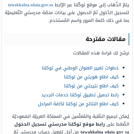
يتمّ الذّهاب إلى موقع توكّلنا عبر الرّابط
tawakkalna.sdaia.gov.sa
لتسجيل الدّخول ثمّ الحصول على بيانات منصّة مدرستي التّعليميّة
بما في ذلك كلمة المرور واسم المُستخدم.
مقالات مقترحة
نرشح لك قراءة هذه المقالات
خطوات تغيير العنوان الوطني في توكلنا
كيف اطلع هويتي من توكلنا
كيف اطلع نتيجتي من توكلنا
رابط تحميل تطبيق توكلنا خدمات الجديد
كيف اطلع النتائج من توكلنا لكافة المراحل
يُمكن لجميع الطّلبة والمُعلّمين في المملكة العربيّة السّعوديّة
الضّغط على
رابط موقع توكلنا مدرستي تسجيل الدخول
tawakkalna sdaia gov sa
من أجل تفعيل حساب مدرستي ثمّ