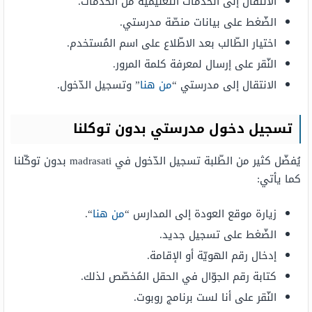
الانتقال إلى الخدمات التّعليميّة من الخدمات.
الضّغط على بيانات منصّة مدرستي.
اختيار الطّالب بعد الاطّلاع على اسم المُستخدم.
النّقر على إرسال لمعرفة كلمة المرور.
الانتقال إلى مدرستي “
من هنا
” وتسجيل الدّخول.
تسجيل دخول مدرستي بدون توكلنا
يُفضّل كثير من الطّلبة تسجيل الدّخول في madrasati بدون توكّلنا
كما يأتي:
زيارة موقع العودة إلى المدارس “
من هنا
“.
الضّغط على تسجيل جديد.
إدخال رقم الهويّة أو الإقامة.
كتابة رقم الجوّال في الحقل المُخصّص لذلك.
النّقر على أنا لست برنامج روبوت.