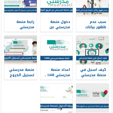
سبب عدم
دخول منصة
رابط منصة
ظهور بيانات
مدرستي عن
مدرستي
منصة مدرستي
طريق الجوال
تسجيل الدخول
للطلاب
1448
مايكروسوفت
2026
كيف اسجل في
اعداد منصة
منصة مدرستي
منصة مدرستي
مدرستي 1448 ،
تسجيل الخروج
كطالب أو معلم
كيفية تسكين
1448 ، سبب
1448
الطلاب وتجهيز
المشكلة وحلها
الفصول