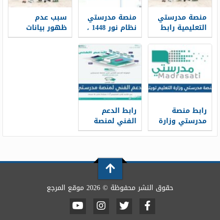
منصة مدرستي
منصة مدرستي
سبب عدم
التعليمية رابط
نظام نور 1448 ،
ظهور بيانات
دخول مباشر
شرح تسجيل
منصة مدرستي
1448
دخول منصة
للطلاب
مدرستي عبر
نظام نور
رابط منصة
رابط الدعم
مدرستي وزارة
الفني لمنصة
التعليم تويتر
مدرستي schools
madrasati sa
tickets
حقوق النشر محفوظة © 2026 موقع المرجع