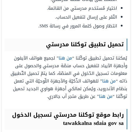
اختيار مُستخدم مدرستي من القائمة.
النّقر على إرسال لتفعيل الحساب.
انتظار وصول كلمة المرور في رسالة SMS.
تحميل تطبيق توكلنا مدرستي
يُمكننا تحميل تطبيق توكّلنا “
من هنا
” لجميع هواتف الآيفون
وأجهزة الآيباد لتفعيل حساب منصّة مدرستي والحصول على
معلومات تسجيل الدّخول في المنصّة، كما يتمّ تحميل التّطبيق
ذاته “
من هنا
” للهواتف الذّكيّة والأجهزة اللّوحيّة التي تعمل
بنظام الأندرويد، ويُمكن لمالكي أجهزة هواوي الجديد تحميل
توكّلنا “
من هنا
” عن طريق متجر آب جالاري.
رابط موقع توكلنا مدرستي تسجيل الدخول
tawakkalna sdaia gov sa