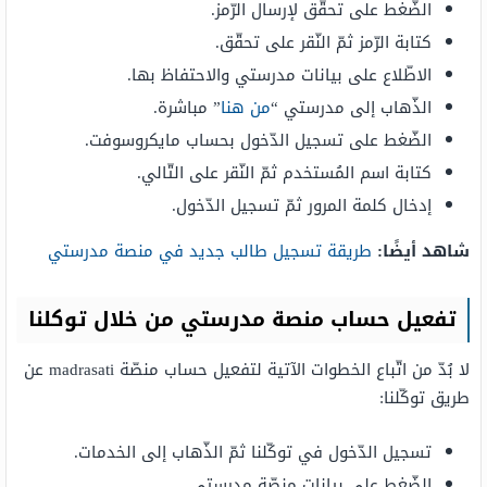
الضّغط على تحقّق لإرسال الرّمز.
كتابة الرّمز ثمّ النّقر على تحقّق.
الاطّلاع على بيانات مدرستي والاحتفاظ بها.
الذّهاب إلى مدرستي “
من هنا
” مباشرة.
الضّغط على تسجيل الدّخول بحساب مايكروسوفت.
كتابة اسم المُستخدم ثمّ النّقر على التّالي.
إدخال كلمة المرور ثمّ تسجيل الدّخول.
شاهد أيضًا:
طريقة تسجيل طالب جديد في منصة مدرستي
تفعيل حساب منصة مدرستي من خلال توكلنا
لا بُدّ من اتّباع الخطوات الآتية لتفعيل حساب منصّة madrasati عن
طريق توكّلنا:
تسجيل الدّخول في توكّلنا ثمّ الذّهاب إلى الخدمات.
الضّغط على بيانات منصّة مدرستي.