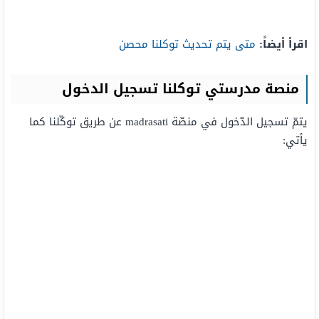
اقرأ أيضاً:
متى يتم تحديث توكلنا محصن
منصة مدرستي توكلنا تسجيل الدخول
يتمّ تسجيل الدّخول في منصّة madrasati عن طريق توكّلنا كما
يأتي: