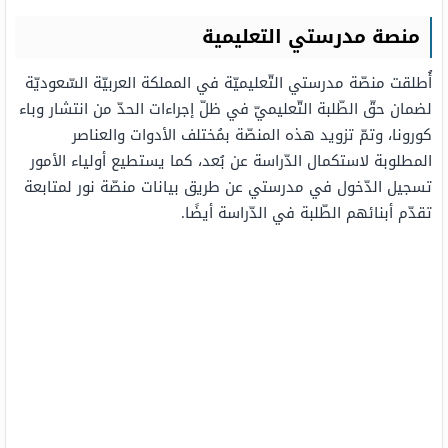
منصة مدرستي التعليمية
أُطلقت منصّة مدرستي التّعليميّة في المملكة العربيّة السّعوديّة
لضمان حقّ الطّلبة التّعليميّ في ظلّ إجراءات الحدّ من انتشار وباء
كورونا، وتمّ تزويد هذه المنصّة بمُختلف الأدوات والعناصر
المطلوبة لاستكمال الدّراسة عن بُعد، كما يستطيع أولياء الأمور
تسجيل الدّخول في مدرستي عن طريق بيانات منصّة نور لمتابعة
تقدّم أبنائهم الطّلبة في الدّراسة أيضًا.