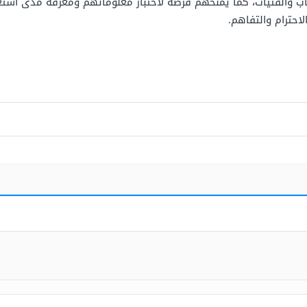
اب والفتيات، كما يمنحهم فرصة لاختبار معلوماتهم ومعرفة مدى استع
احترام والتفاهم.