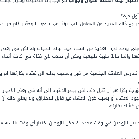
اختبار ليلة الدخله سؤال وجواب
مع الإجابات الصحيحة وشرح مبسّط 
أول مرة؟
يرجع ذلك للعديد من العوامل التي تؤثر في شعور الزوجة بالألم من ع
بلي يوجد لدى العديد من النساء حيث تولد الفتيات به، لكن في بعض ال
فها وإنما حالة طبية طبيعية يمكن أن تحدث لأي فتاة في كافة أنحاء ال
لم تمارس العلاقة الجنسية من قبل وسميت بذلك لأن غشاء بكارتها لم
جة بكرًا هو أن تنزل دمًا, لكن يجدر الانتباه إلى أنه في بعض الأحيان ال
الغشاء أو بسبب كون الغشاء غير قابل للاختراق، ولا يعني ذلك أن ا
 غشاء بكارتها.
 بين الزوجين في وقت محدد, فيمكن للزوجين اختيار أي وقت يناسبهما