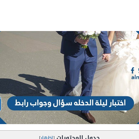
جدول المحتويات
[
إظهار
]