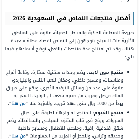
أفضل منتجعات النماص في السعودية
2026
طبيعة المنطقة الخلابة والمناظر الجميلة، علاوةً على المناطق
الأثرية علت السياح يتوجهون إلى النماص لقضاء عطلة سعيدة
هناك، وقد تم افتتاح عدة منتجعات بالفعل، نوضح أسماءهم فيما
يلي:
منتجع مون لايت:
يضم وحدات سكنية ممتازة، وقاعة أفراح
ومناسبات، ومسبح داخلي، ومكان للعب التنس والبلياردو،
علاوةً على عدد من وسائل الترفيه الأخرى، ويقع على طريق
الملك فيصل وقريب من متنزه شعف آل الوليد، السعر به
يبدأ من 1000 ريال حتى عهد قريب، وللمزيد عنه “
من هنا
“.
منتجع الغيوم:
المنتجع له واجهة لطيفة على جبال
السروات، ويقع في قلب المتنزه السياحي بالمحافظة، يضم
شقق فندقية راقية، وملاعب للأطفال ومسابح داخلية
وحديقة وتراس، وللحجز أو المزيد من المعلومات “
من هنا
“.