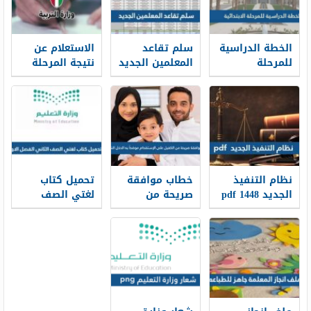
الخطة الدراسية
سلم تقاعد
الاستعلام عن
للمرحلة
المعلمين الجديد
نتيجة المرحلة
الابتدائية 1448
1448
المتوسطة
بالرقم المدني
في الكويت
نظام التنفيذ
خطاب موافقة
تحميل كتاب
الجديد 1448 pdf
صريحة من
لغتي الصف
الكفيل على
الثاني الفصل
الإستقدام
الاول 1448 pdf
موضحاً به الدخل
الشهري 1448