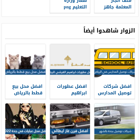
ملف انجاز
شعار وزارة
المعلمة جاهز
التعليم png
للطباعه 1448
الجديد 1448
الزوار شاهدوا أيضاً
افضل شركات
افضل عطورات
افضل محل بيع
توصيل المدارس
ابراهيم
قطط بالرياض
في الرياض 1448
القرشي للرجال
1448
بالشهر
1448 بالأسعار