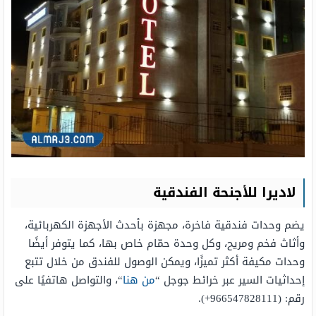
لاديرا للأجنحة الفندقية
يضم وحدات فندقية فاخرة، مجهزة بأحدث الأجهزة الكهربائية،
وأثاث فخم ومريح، وكل وحدة حمّام خاص بها، كما يتوفر أيضًا
وحدات مكيفة أكثر تميزًا، ويمكن الوصول للفندق من خلال تتبع
إحداثيات السير عبر خرائط جوجل “
من هنا
“، والتواصل هاتفيًا على
رقم: (966547828111+).