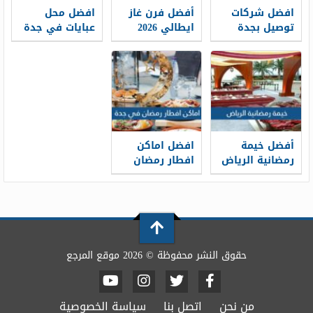
افضل شركات
أفضل فرن غاز
افضل محل
توصيل بجدة
ايطالي 2026
عبايات في جدة
بالشهر 1448
2026 جاهز
وأرقام التواصل
وتفصيل
أفضل خيمة
افضل اماكن
رمضانية الرياض
افطار رمضان
رمضان 2026
في جدة لعام
2026
حقوق النشر محفوظة © 2026 موقع المرجع
من نحن
اتصل بنا
سياسة الخصوصية