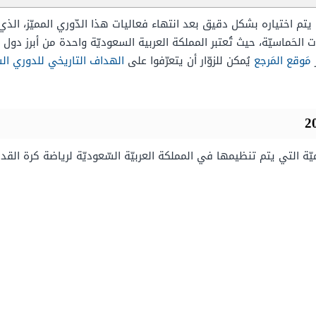
يتم اختياره بشكل دقيق بعد انتهاء فعاليات هذا الدّوري المميّز، الذي يُع
ات الحَماسيّة، حيث تُعتبر المملكة العربية السعوديّة واحدة من أبرز د
ر
مَوقع المَرجع
يُمكن للزوّار أن يتعرّفوا على
الهداف التاريخي للدوري ا
يّة التي يتم تنظيمها في المملكة العربيّة السّعوديّة لرياضة كرة القد