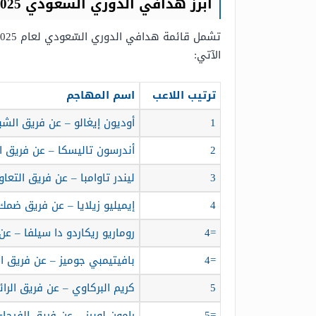
أبرز هدافي الدوري السعودي 2025
الآتي:
ترتيب اللاعب
اسم المهاجم
1
أوديون إيغالو – عن فريق الشب
2
أندرسون تاليسكا – عن فريق ا
3
ليندر تاوامبا – عن فريق التعاو
4
إيميليو زيلايا – عن فريق ضمك
=4
روماريو ريكاردو دا سيلفا – عن
=4
بافيتيمبي جوميز – عن فريق ا
5
كريم البركاوي – عن فريق الرائ
=5
رامون لوبيز – عن فريق الفيحاء