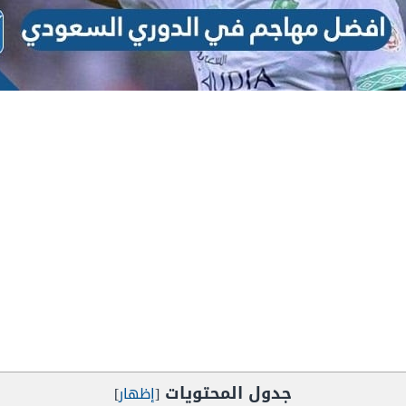
جدول المحتويات
[
إظهار
]