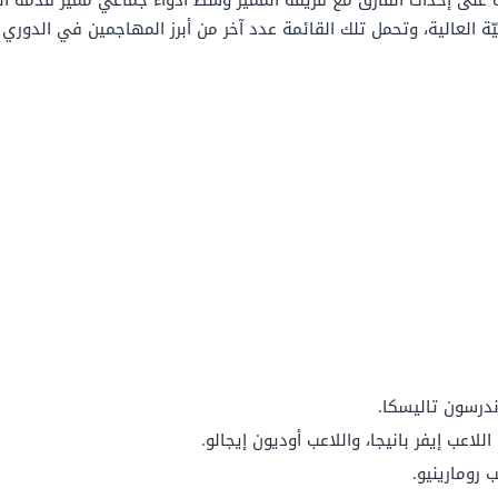
لى إحداث الفارق مع فريقه المميّز وسط أدواء جماعي مميّز قدّمه ال
يّة العالية، وتحمل تلك القائمة عدد آخر من أبرز المهاجمين في الدوري 
درسون تاليسكا.
لاعب إيفر بانيجا، واللاعب أوديون إيجالو.
 رومارينيو.