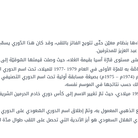
اءها بنظام معيّن حتّى تتويج الفائز باللقب، وقد كان هذا الدّوري يسم
د العزيز للمحترفين.
 قارّة آسيا بقيمة الغلاء، حيث وصلت قيمتها السّوقيّة إلى ما يزيد عن 473.70 مليون د
تمّ تأسيس الدّوري والمباشرة بالمباريات الخاصّة به للمرّة 
درع الدّوري، وكانت في الموسم السّابق لعام (1974م – 1975م) بصيغة مسابقة أولية 
وذلك حسب نتائجها في الموسم نفسه،
استمرّ العمل على هذا الشكل حتّى العام 1991 ميلادي، حيث تمّ تغيير الاسم إلى كأس دوري خاد
ي الهلال السعودي هو أبز الأندية التي تحصل على اللقب طوال مدّة ان