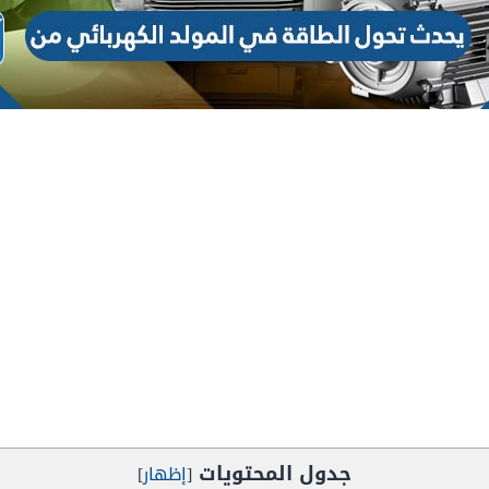
جدول المحتويات
[
إظهار
]