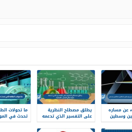
ء عن مساره
يطلق مصطلح النظرية
ما تحولات الطا
بين وسطين
على التفسير الذي تدعمه
تحدث في المو
لفين يسمى
بقوة نتائج التجارب العملية
الكهربائية ؟