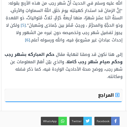
الله عليه وسلم في الحديث أنّ شهر رجب من هذه الأربع بقوله:
“إنَّ الزمانَ قد استدار كهيئتِه يومَ خلَق اللهُ السماواتِ والأرضَ،
السنةُ اثنا عشرَ شهرًا، منها أربعةٌ حُرُمٌ، ثلاثٌ مُتوالياتٌ، ذو القعدةِ
وذو الحجَّةِ والمحرَّمُ ، ورجبُ مُضَرَ بين جُمادَى وشعبانَ”.
[5]
ولكن لا
يجوز تفضيل شهر رجب وتخصيصه دون غيره من الشهور ولا
إحداث عباداتٍ غير مشروعةٍ فيه، والله ورسوله أعلم.
[6]
إلى هنا نكون قد وصلنا لنهاية مقال
حكم المباركه بشهر رجب
وحكم صيام شهر رجب كاملا
، والذي بيّن أهمّ المعلومات عن
شهر رجب، ووضح صحة الأحاديث الواردة فيه، كما ذكر فضله
ومكانته.
المراجع
WhatsApp
Twitter
Facebook