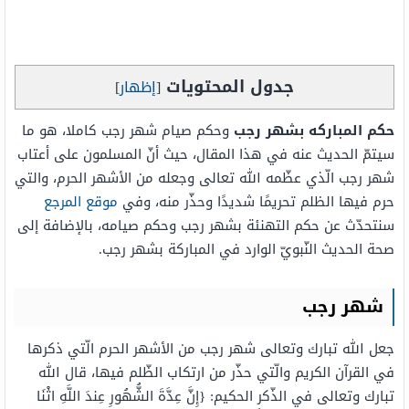
جدول المحتويات
[
إظهار
]
حكم المباركه بشهر رجب
وحكم صيام شهر رجب كاملا، هو ما
سيتمّ الحديث عنه في هذا المقال، حيث أنّ المسلمون على أعتاب
شهر رجب الّذي عظّمه الله تعالى وجعله من الأشهر الحرم، والتي
حرم فيها الظلم تحريمًا شديدًا وحذّر منه، وفي
موقع المرجع
سنتحدّث عن حكم التهنئة بشهر رجب وحكم صيامه، بالإضافة إلى
صحة الحديث النّبويّ الوارد في المباركة بشهر رجب.
شهر رجب
جعل الله تبارك وتعالى شهر رجب من الأشهر الحرم الّتي ذكرها
في القرآن الكريم والّتي حذّر من ارتكاب الظّلم فيها، قال الله
تبارك وتعالى في الذّكر الحكيم: {إِنَّ عِدَّةَ الشُّهُورِ عِندَ اللَّهِ اثْنَا