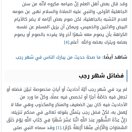
وقد قال بعض أهل العلم إنّ صيامه مكروه لأنّه من سنن
الجاهلية الأولى، والنبي عليه الصلاة والسلام نهى عن صومه
لعدم التشبه بالجاهلية، لكن صوم بعض أيّامه لا يضر كالأيام
البيض والاثنين والخميس، ويمكن أن يزيل المسلم عن نفسه
الكراهة بأن يصوم معه شهرًا آخر ولا يفرده بالصوم أو يصوم
بعضه ويترك بعضه والله أعلم.
[4]
شاهد أيضًا:
ما صحة حديث من يبارك الناس في شهر رجب
فضائل شهر رجب
لم يرد في شهر رجب أيّة أحاديث أو آياتٍ مخصوصة تبيّن فضله أو
تجعل فيه خاصّةً أجرًا أو تخصص فيه عملًا، وكلّ ما ورد من
الأحاديث فيه كان بين الضعيف والمنكر والمكذوب وهي ممّا لا
يُعمل به، لكنّ فضل رجب يتمثّل بقوله تعالى في محكم تنزيله:
{إِنَّ عِدَّةَ الشُّهُورِ عِندَ اللَّهِ اثْنَا عَشَرَ شَهْرًا فِي كِتَابِ اللَّهِ يَوْمَ خَلَقَ
السَّمَاوَاتِ وَالْأَرْضَ مِنْهَا أَرْبَعَةٌ حُرُمٌ}.
[1]
وقد سماه النبي صلى