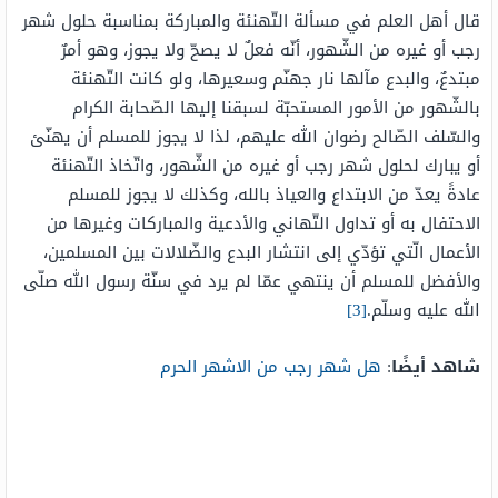
قال أهل العلم في مسألة التّهنئة والمباركة بمناسبة حلول شهر
رجب أو غيره من الشّهور، أنّه فعلٌ لا يصحّ ولا يجوز، وهو أمرٌ
مبتدعٌ، والبدع مآلها نار جهنّم وسعيرها، ولو كانت التّهنئة
بالشّهور من الأمور المستحبّة لسبقنا إليها الصّحابة الكرام
والسّلف الصّالح رضوان الله عليهم، لذا لا يجوز للمسلم أن يهنّئ
أو يبارك لحلول شهر رجب أو غيره من الشّهور، واتّخاذ التّهنئة
عادةً يعدّ من الابتداع والعياذ بالله، وكذلك لا يجوز للمسلم
الاحتفال به أو تداول التّهاني والأدعية والمباركات وغيرها من
الأعمال الّتي تؤدّي إلى انتشار البدع والضّلالات بين المسلمين،
والأفضل للمسلم أن ينتهي عمّا لم يرد في سنّة رسول الله صلّى
الله عليه وسلّم.
[3]
شاهد أيضًا
:
هل شهر رجب من الاشهر الحرم