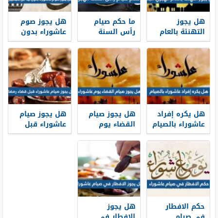
هل يجوز
ما حكم صيام
هل يجوز صوم
التهنئة بالعام
رأس السنة
عاشوراء بدون
الهجري الجديد
الهجرية
نية ابن عثيميين
1448
هل يكره إفراد
هل يجوز صيام
هل يجوز صيام
عاشوراء بالصيام
القضاء يوم
عاشوراء قبل
عاشوراء
قضاء رمضان
حكم الافطار
هل يجوز
في صيام
الافطار في