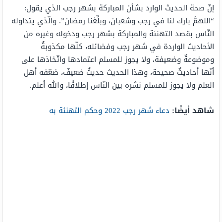
إنّ صحة الحديث الوارد بشأن المباركة بشهر رجب الذي يقول:
“اللهمَّ بارك لنا في رجب وشعبان، وبلِّغنا رمضان”. والّذي يتداوله
النّاس بقصد التهنئة والمباركة بشهر رجب ودخوله وغيره من
الأحاديث الواردة في شهر رجب وفضائله، كلّها مكذوبةٌ
وموضوعةٌ وضعيفة، ولا يجوز للمسلم اعتمادها واتّخاذها على
أنّها أحاديثٌ صحيحة، وهذا الحديث حديثٌ ضعيفٌ، ضعّفه أهل
العلم ولا يجوز للمسلم نشره بين النّاس إطلاقًا، والله أعلم.
شاهد أيضًا:
دعاء شهر رجب 2022 وحكم التهنئة به