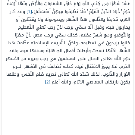
عَشَرَ شَهْرًا فِي كِتَابِ اللَّهِ يَوْمَ خَلَقَ السَّمَاوَاتِ وَالْأَرْضَ مِنْهَا أَرْبَعَةٌ
حُرُمٌ ۚ ذَٰلِكَ الدِّينُ الْقَيِّمُ ۚ فَلَا تَظْلِمُوا فِيهِنَّ أَنفُسَكُمْ}.
[1]
وقد كان
العرب قديمًا يعظّمون هذا الشّهر ويصومونه ولا يقتتلون أو
يحاربون فيه، وقيل أنّه سمّي برجب لأنّ رجب تعني التّعظيم
والتّوقير، وهو شهرٌ عظيم، كذلك سمّي برجب مضر، لأنّ مضرًا
كانوا يزيدون في تعظيمه، ولكنّ الشّريعة الإسلاميّة عظّمت هذا
الشّهر لكنّها نسخت وأبطلت أفعال الجاهليّة وسننها فيه، ولقد
حرّم الله تعالى القتال على المسلمين في رجب وغيره من الأشهر
الحُرم، فلا يجوز الاقتتال فيه، كذلك تُضاعف في الأشهر الحرم
الأوزار والذّنوب، لذلك شدّد الله تعالى تحريم ظلم النّفس، وظلها
يكون بارتكاب المعاصي الآثام، والله أعلم.
[2]