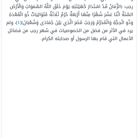
رجب: (الزَّمَانُ قَدْ اسْتَدَارَ كَهَيْئَتِهِ يَوْمَ خَلَقَ اللَّهُ السَّمَوَاتِ وَالْأَرْضَ
السَّنَةُ اثْنَا عَشَرَ شَهْرًا مِنْهَا أَرْبَعَةٌ حُرُمٌ ثَلَاثَةٌ مُتَوَالِيَاتٌ ذُو الْقَعْدَةِ
وَذُو الْحِجَّةِ وَالْمُحَرَّمُ وَرَجَبُ مُضَرَ الَّذِي بَيْنَ جُمَادَى وَشَعْبَانَ)
[1]
، ولم
يرد في الأثر من فضل من الخصوصيات في شهر رجب من فضائل
الأعمال التي قام بها الرسول أو صحابته الكرام.