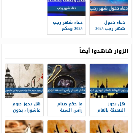
دعاء دخول
دعاء شهر رجب
شهر رجب 2025
2025 وحكم
دعاء هلال شهر
التهنئة به
رجب
الزوار شاهدوا أيضاً
هل يجوز
ما حكم صيام
هل يجوز صوم
التهنئة بالعام
رأس السنة
عاشوراء بدون
الهجري الجديد
الهجرية
نية ابن عثيميين
1448