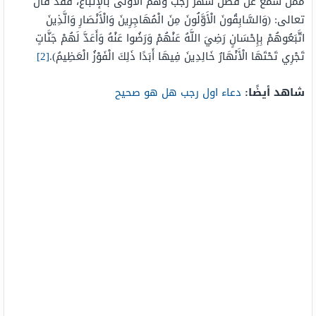
ممن سمع عن فضل شهر رجب وهم الأولى بالإتباع، فقد قال
تعالى: (وَالسَّابِقُونَ الْأَوَّلُونَ مِنَ الْمُهَاجِرِينَ وَالْأَنْصَارِ وَالَّذِينَ
اتَّبَعُوهُمْ بِإِحْسَانٍ رَضِيَ اللَّهُ عَنْهُمْ وَرَضُوا عَنْهُ وَأَعَدَّ لَهُمْ جَنَّاتٍ
تَجْرِي تَحْتَهَا الْأَنْهَارُ خَالِدِينَ فِيهَا أَبَدًا ذَلِكَ الْفَوْزُ الْعَظِيمُ).
[2]
شاهد أيضًا:
دعاء اول رجب هل هو صحيح