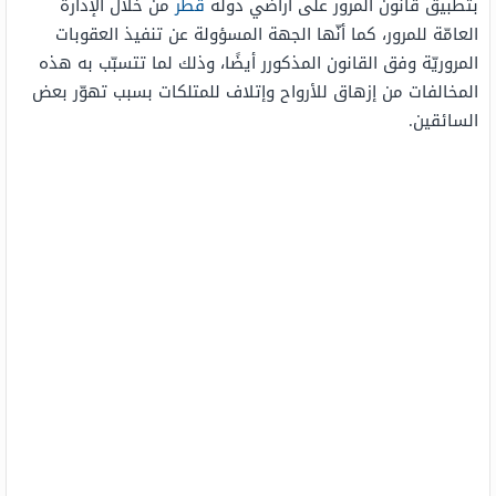
بتطبيق قانون المرور على أراضي دولة
قطر
من خلال الإدارة
العامّة للمرور، كما أنّها الجهة المسؤولة عن تنفيذ العقوبات
المروريّة وفق القانون المذكورر أيضًا، وذلك لما تتسبّب به هذه
المخالفات من إزهاق للأرواح وإتلاف للمتلكات بسبب تهوّر بعض
السائقين.