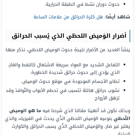
حدوث دوران نشط في الطبقة الحرارية.
شاهد أيضًا:
هل كثرة الحرائق من علامات الساعة
أضرار الوَميض اللحظي الذي يُسبب الحرائق
ينشأ العديد من الأضرار نتيجة حدوث الوميض اللحظي، نذكر منها:
التفاعل الشديد مع المواد سريعة الاشتعال كالنفط والغاز،
الذي يؤدي إلى حدوث حرائق شديدة الخطورة.
تطاير الأجسام الموجودة في موقع حدوث الوميض.
نشوب حرائق هائلة تتسبب في تحطم الأبواب والنّوافذ وقد
تزهق الأرواح.
وبذلك نكون قد أنهينا مقالنا الذي شرحنا فيه
ما هو الوميض
اللّحظي
بنوعيه الوَميض اللحظي الذّي يحدث في الفيزياء، والذي
يعتبر غير ضار. والوَميض اللحظي الذّي يسبب الحرائق والكوارث
البيئية.