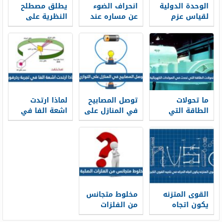
الوحدة الدولية
انحراف الضوء
يطلق مصطلح
لقياس عزم
عن مساره عند
النظرية على
القوة هي
انتقاله بين
التفسير الذي
وسطين
تدعمه بقوة
شفافين
نتائج التجارب
مختلفين يسمى
العملية
ما تحولات
توصل المصابيح
لماذا ارتدت
الطاقة التي
في المنازل على
اشعة الفا في
تحدث في
التوازي
تجربة رذرفورد
المولدات
الكهربائية ؟
القوى المتزنه
مخلوط متجانس
يكون اتجاه
من الفلزات
الحركه في
الصلبة