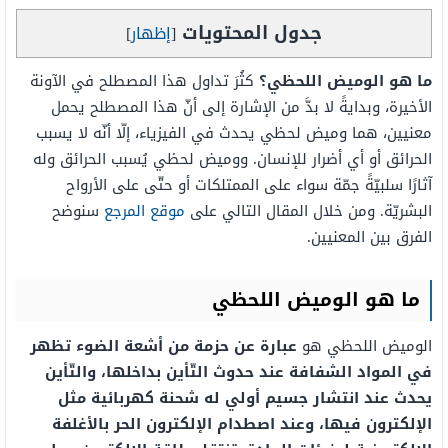
جدول المحتويات
[
إظهار
]
ما هو الوميض اللحظي؟
كثُرَ تداول هذا المصطلح في الآونة
الأخيرة، وبدايةً لا بدَّ من الإشارة إلى أنّ هذا المصطلح يحمل
معنيين، هما وميض لحظي يحدث في الفيزياء، إلّا أنّه لا يسبب
الحرائق أو أي أضرار للإنسان. ووميض لحظي يُسبب الحرائق وله
آثارًا سلبيّةً جمّة سواء على الممتلكات أو حتّى على الأرواح
البشريّة. ومن خلال المقال التالي على
موقع المرجع
سنوضح
الفرق بين المعنيين.
ما هو الوميض اللحظي
الوميض اللحظي هو
عبارة عن حزمة من أشعة الضوء تظهر
في المواد الشفافة عند حدوث التّأين بداخلها، والتّأين
يحدث عند انتشار جسيم أولي له شحنة كهربائية مثل
الإلكترون فيها، وعند اصطدام الإلكترون الحر بالأغلفة