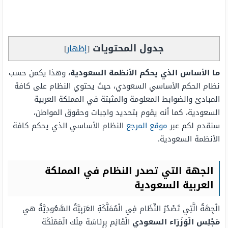
جدول المحتويات
[
إظهار
]
ما الأساس الذي يحكم الأنظمة السعودية
، وهذا يكمن حسب
نظام الحكم الأساسي السعودي، حيث يحتوي النظام على كافة
المبادئ والضوابط المعلومة والمثبتة في المملكة العربية
السعودية، كما أنه يقوم بتحديد واجبات وحقوق المواطن،
سنقدم لكم عبر
موقع المرجع
النظام الأساسي الذي يحكم كافة
الأنظمة السعودية.
الجهة التي تصدر النظام في المملكة
العربية السعودية
الْجِهَةُ الَّتِي تَصْدُرُ النِّظَام فِي الْمُمَلَّكَةِ العَرَبِيَّةُ السَّعُودِيَّةُ هي
مَجْلِس الْوُزَرَاء السعودي
الْقَائِم بِرِئاسَة مِلْك الْمَمْلَكَة