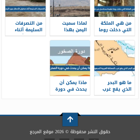
من هي الملكة
لماذا سميت
من التصرفات
التي دخلت روما
اليمن بهذا
السليمة أثناء
مقيدة بسلاسل
الاسم؟
هطول الأمطار
من ذهب
عبور الأودية
ما هو البحر
ماذا يمكن أن
الذي يقع غرب
يحدث في دورة
المملكة العربية
الصخر ؟
السعودية
حقوق النشر محفوظة © 2026 موقع المرجع