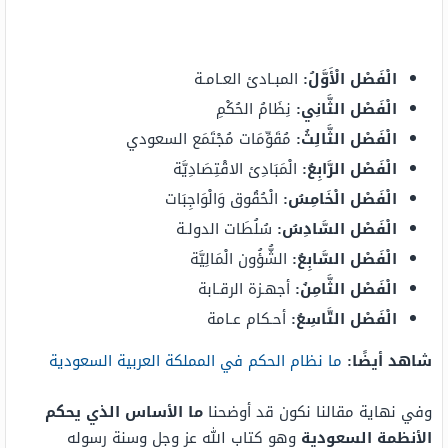
الْفَصْل الْأَوَّلُ:
المبـادئ العـامـة
الْفَصْل الثَّانِي:
نِظَامُ الحُكْمِ
الْفَصْل الثَّالِثُ:
مُقَوِّمَات مُجْتَمَع السعودي
الْفَصْل الرَّابِعُ:
الْمَبَادِئ الاقْتِصَادِيَّة
الْفَصْل الْخَامِسُ:
الْحُقُوق وَالْوَاجِبَات
الْفَصْل السَّادِسُ:
سُلُطَات الدولـة
الْفَصْل السَّابِعُ:
الشُّؤُون الْمَالِيَّة
الْفَصْل الثَّامِنُ:
أجهـزة الرقـابة
الْفَصْل التَّاسِعُ:
أحـكام عـامة
شاهد أيضًا:
ما نظام الحكم في المملكة العربية السعودية
وفي نهاية مقالنا نكون قد أوضحنا
ما الأساس الذي يحكم
الأنظمة السعودية
وهو كتاب الله
عز وجل
وسنة رسوله