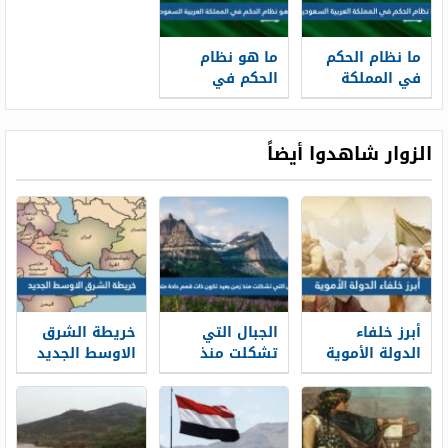
ما نظام الحكم
ما هو نظام
في المملكة
الحكم في
العربية
المملكة العربية
السعودية
السعودية
الزوار شاهدوا أيضاً
أبرز خلفاء
الجبال التي
خريطة الشرق
الدولة الأموية
تشكلت منذ
الاوسط الجديد
زمن بعيد تكون
مع التحليل 2026
ذات قمم حادة
متعرجة.