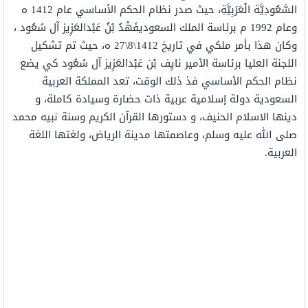
السَّعُودِيَّة الْعَرَبِيَّةِ، حيث صدر نظام الحكم الأساسي عام 1412 ه
وعام 1992 م برئاسة الملك السعوديفَهْدُ بْنُ عَبْدالعَزِيز آل سُعُود ،
وكان هذا بأمر ملكي في تاريخ 1412\8\27 ه، حيث تم تشكيل
اللجنة العليا برئاسة الأمير نايِف بْن عَبْدالعَزِيز آل سُعُود كي يضع
نظام الحكم الأساسي فذ ذلك الوقت، تعد المملكة العربية
السعودية دولة إسلامية عربية ذات حضارة وسيادة كاملة، و
دينها الاسلام الحنيف، و دستورها القرآن الكريم وسنة نبيه محمد
صلى الله عليه وسلم، وعاصمتها مدينة الرياض، ولغتها اللغة
العربية.