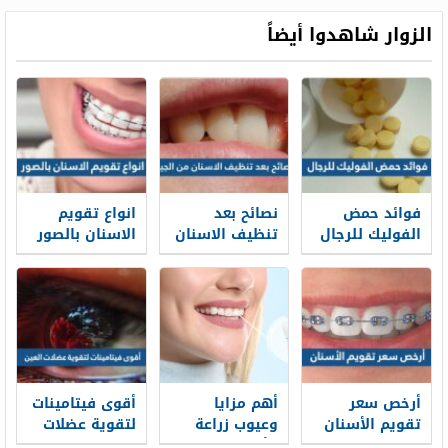
الزوار شاهدوا أيضاً
فوائد حمض
نصائح بعد
انواع تقويم
الفوليك للرجال
تنظيف الاسنان
الاسنان بالصور
من الجير
واسعارها 2026
لابتسامة أفضل
أرخص سعر
أهم مزايا
أقوى فيتامينات
تقويم الأسنان
وعيوب زراعة
لتقوية عضلات
2026 في
الأسنان
العين