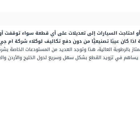
ي حال تعطلت أو احتاجت السيارات إلى تعديلات على أي قطعة سواء توقف
ذا كان عيبًا تصنيعيًّا من دون دفع تكاليف لوكلاء شركة ام جي
تمتاز بالرطوبة العالية، هذا وتوجد العديد من المستودعات الخاصة ب
ي يساهم في تزويد القطع بشكل سهل وسريع لدول الخليج والأردن والعر