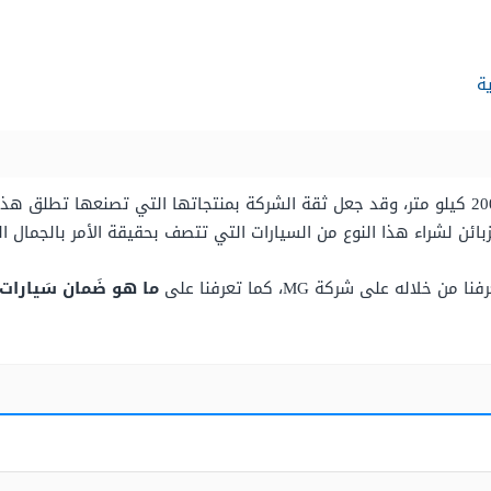
إن مدة ضَمانَ سِيّارات MG هي ستة أعوام أو 20000 كيلو متر، وقد جعل ثقة الشركة بمنتجاتها ال
بائن لشراء هذا النوع من السيارات التي تتصف بحقيقة الأمر بالجمال 
ه على شركة MG، كما تعرفنا على
ما هو ضَمان سَيارات MG