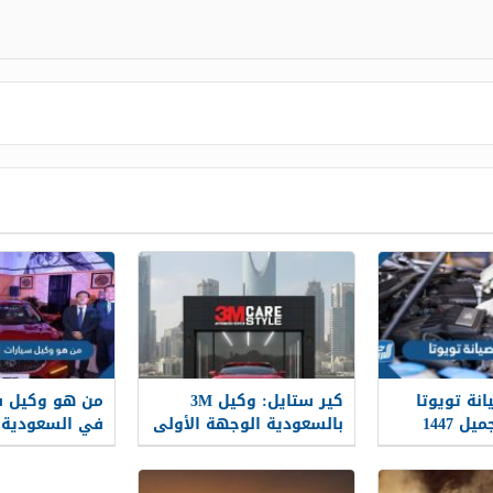
نة تويوتا
كير ستايل: وكيل 3M
 1447
بالسعودية الوجهة الأولى
في السعودية 1447
لحماية سيارتك