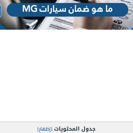
جدول المحتويات
[
إظهار
]