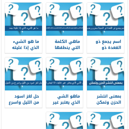
اسم يجمع ذو
ماهي الكلمة
ما هو الشيء
القعدة ذو
التي ينطقها
الذي إذا غليته
الحجة محرم
جميع سكان
جمد
رجب الاشهر من
الأرض بنفس
5 حروف
اللفظ بالرغم
من اختلاف
اللغات
واللهجات
بمعنى انتشر
ماهو الشي
حل لغز اسود
الحزن وتمكن
الذي يعتبر غير
من الليل واسرع
الحزن من 3
نظيف اذا ابيض
من الخيل
حروف
لونه