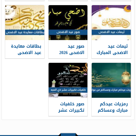
الذاتية: حين
طباعة موعد
تتحول الخبرات
والتسجيل فيه
إلى حكاية
1448
مهنية واضحة
ثيمات عيد
صور عيد
بطاقات معايدة
الاضحى المبارك
الاضحى 2026
عيد الاضحى
1448 / 2026
خلفيات تهنئة
المبارك 2026 ،
عيد الاضحى
أفضل بطاقات
جديدة 1448
تهنئة العيد
جديدة 1448
رمزيات عيدكم
صور خلفيات
مبارك وعساكم
تكبيرات عشر
من عواده 1448 /
ذي الحجة
1448/2026
2026