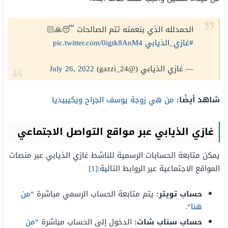
الحمدلله الذي بنعمته تتم الصالحات 😴🙏🏻
#غازي_الذيابي
pic.twitter.com/0igtk8AnM4
— غازي الذيابي (@gazzi_24)
July 26, 2022
شاهد أيضًا:
من هي زوجة يوسف الجراح ويكيبيديا
غازي الذيابي عبر مواقع التواصل الاجتماعي
يمكن متابعة الحسابات الرسمية للناشط غازي الذيابي عبر منصات
المواقع الاجتماعية عبر الروابط التالية:
[1]
حساب تويتر:
يتم متابعة الحساب الرسمي مباشرة “
من
هنا
“.
حساب سناب شات:
الدخول إلى الحساب مباشرة “
من