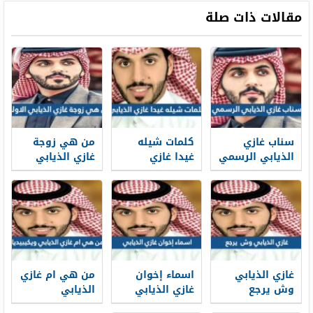
مقالات ذات صلة
سناب غازي
كلمات شيله
من هي زوجة
الذيابي الرسمي
غيدا غازي
غازي الذيابي
الذيابي مكتوبة
الاولى
ويكيبيديا
غازي الذيابي
اسماء إخوان
من هي ام غازي
وش يرجع
غازي الذيابي
الذيابي
المطيري
ويكيبيديا