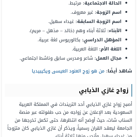
الحالة الاجتماعية:
مرتبط.
اسم الزوجة:
غير معروف.
اسم الزوجة السابقة:
غيداء سهيل.
الأبناء:
ثلاثة أبناء وهم (خالد – مذهل – مريم).
المؤهل الدراسي:
بكالوريوس لغة عربية.
اللغة الأم:
اللغة العربية.
مجال العمل:
شاعر ومدرس سابق وناشط اجتماعي.
شاهد أيضًا:
من هو زوج العنود العيسى ويكيبيديا
زواج غازي الذيابي
أصبح زواج غازي الذيابي أحد التريندات في المملكة العربية
السعودية بعد الإعلان عن زواجه من حب طفولته عبر منصة
السناب شات، حيث أوضح أنه انتظرها، حتى تكمل تخرجها من
الجامعة ليعقد القران رسمياً، ويذكر أن غازي الذيابي كان متزوجاً
من غيداء سهيل وأنجب منها ثلاثة أبناء.