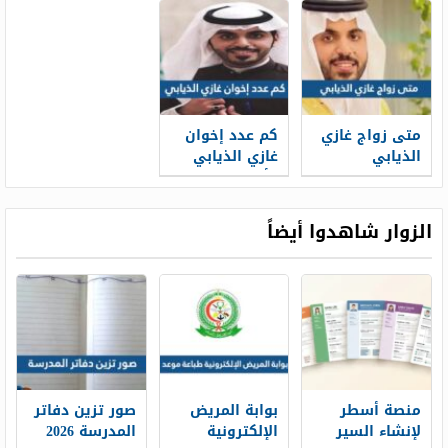
متى زواج غازي
كم عدد إخوان
الذيابي
غازي الذيابي
وأسمائهم
الزوار شاهدوا أيضاً
منصة أسطر
بوابة المريض
صور تزين دفاتر
لإنشاء السير
الإلكترونية
المدرسة 2026