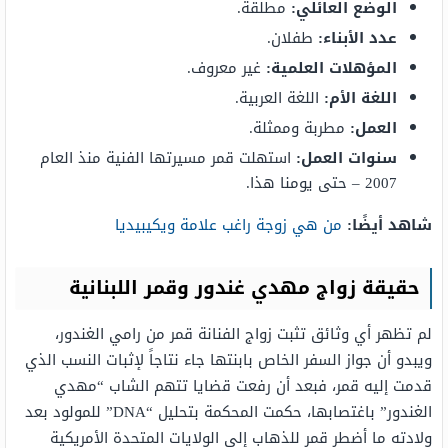
الوضع العائلي:
مطلقة.
عدد الأبناء:
طفلان.
المؤهلات العلمية:
غير معروف.
اللغة الأم:
اللغة العربية.
العمل:
مطربة وممثلة.
سنوات العمل:
استهلت قمر مسيرتها الفنية منذ العام
2007 – حتى يومنا هذا.
شاهد أيضًا:
من هي زوجة راغب علامة ويكيبيديا
حقيقة زواج مهدي غندور وقمر اللبنانية
لم تظهر أي وثائق تثبت زواج الفنانة قمر من رامي الغندور،
ويبدو أن جواز السفر الخاص بابنتها جاء نتاجاً لإثبات النسب الذي
قدمت إليه قمر، فبعد أن رفعت قضايا تتهم الشاب “مهدي
الغندور” باغتصابها، حكمت المحكمة بتحليل “DNA” للمولود بعد
ولادته ما أضطر قمر للذهاب إلى الولايات المتحدة الأمريكية