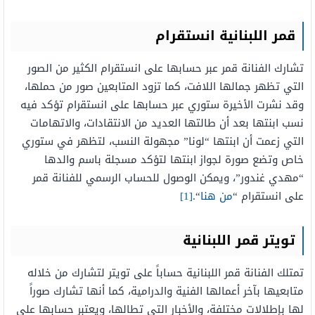
قمر اللبنانية انستقرام
تشارك الفنانة قمر عبر حسابها على انستقرام الكثير من الصور
التي تظهر جمالها اللافت، كما تزود المتابعين صور من حملها،
وقد نشرت الأخيرة ستوري عبر حسابها على انستقرام تؤكد فيه
نسب ابنتها بعد أن طالتها العديد من الانتقادات، والاتهامات
التي زعمت أن ابنتها “لونا” مجهولة النسب، لتظهر في ستوري
خاص وتضع صورة لجواز ابنتها لتؤكد مسجلة باسم والدها
“مهدي غندور”، ويمكن الوصول للحساب الرسمي للفنانة قمر
على انستقرام “
من هنا
“.
[1]
تويتر قمر اللبنانية
تمتلك الفنانة قمر اللبنانية حساباً على تويتر لتشارك من خلاله
متابعيها بآخر أعمالها الفنية والدرامية، كما أنها تشارك صوراً
لها بإطلالات مختلفة، والأخبار التي تطالها، ويعتبر حسابها على