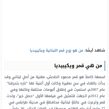
شاهد أيضًا:
من هو زوج قمر اللبنانية ويكيبيديا
من هي قمر ويكيبيديا
اسمها كاملاً هو قمر محمود الطحش، مغنية من أصلٍ لبناني وقد
بدأت بالغناء في سنٍ صغيرة وكانت أول أغنية لها “ناره بتحرقنا”
عام 2007م، استمرت في إطلاق ألبومات مختلفة ولكنها وفي
عام 2012م اتجهت للتمثيل في فيلمها الأول “حصل خير”، ولدت
قمر وترعرت في عائلةٍ لبنانية محافظةٍ في مدينة طرابلس في
27 مايو/ آيار عام 1968م، وعمرها في الوقت الحالي 36 عاماً،