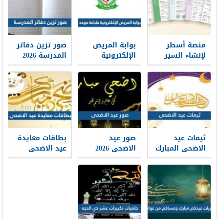
منصة أسطر
بوابة المريض
صور تزين دفاتر
لإنشاء السير
الإلكترونية
المدرسة 2026
الذاتية: حين
طباعة موعد
تتحول الخبرات
والتسجيل فيه
إلى حكاية
1448
مهنية واضحة
ثيمات عيد
صور عيد
بطاقات معايدة
الاضحى المبارك
الاضحى 2026
عيد الاضحى
1448 / 2026
خلفيات تهنئة
المبارك 2026 ،
عيد الاضحى
أفضل بطاقات
جديدة 1448
تهنئة العيد
جديدة 1448