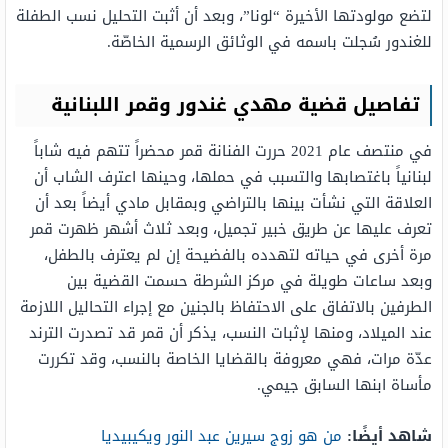
لتضع مولودتها الأخيرة “لونا”، وبعد أن أثبت التحليل نسب الطفلة
للغندور سُجلت باسمه في الوثائق الرسمية الخاصّة.
تفاصيل قضية مهدي غندور وقمر اللبنانية
في منتصف عام 2021 حررت الفنانة قمر محضراً تتهم فيه شاباً
لبنانياً باغتصابها والتسبب في حملها، وحينها اعترف الشاب أن
العلاقة التي نشأت بينها بالتراضي وبمقابل مادي أيضاً بعد أن
تعرف عليها عن طريق خبير تجميل، وبعد ثلاث أشهر ظهرت قمر
مرة أخرى في حياته لتهدده بالفضيحة إن لم يعترف بالطفل،
وبعد ساعات طويلة في مركز الشرطة حسمت القضية بين
الطرفين بالاتفاق على الاحتفاظ بالجنين مع إجراء التحاليل اللازمة
عند الميلاد، ومنها لإثبات النسب، يذكر أن قمر قد تصدرت الترند
عدّة مرات، فهي معروفة بالقضايا الخاصة بالنسب، وقد تكررت
مأساة ابنها السابق جيمي.
شاهد أيضًا:
من هو زوج سيرين عبد النور ويكيبيديا