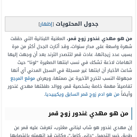
جدول المحتويات
[
إظهار
]
من هو مهدي غندور زوج قمر،
المغنية اللبنانية التي حققت
شهرة واسعة على مدار سنوات، وقد أثارت الجدل أكثر من مرة
بسبب عدد زيجاتها، عادت قمر لتتصدر الترند بعد أن وجهت إليها
اتهامات لاذعة تشكك في نسب ابنتها الصغيرة “لونا” حيث
شاعت الأخبار أن ابنتها غير مسجلة في السجل المدني أي أنها
مجهولة النسب لتخرج الأخيرة عن صمتها، ويعرض
موقع المرجع
تفاصيلاً مهمة خاصة بشخصية قمر، ووالد طفلتها مهدي غندور
وأيضاً
من هو ادم زوج قمر السابق ويكيبيديا
.
من هو مهدي غندور زوج قمر
إن مهدي غندور هو شاب لبناني مغترب، تعرفت عليه قمر عن
طريق خبير التجميل “داني كامل”، وكانت قد اتهمته باغتصابها