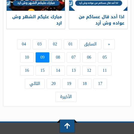
اذا أحد قال عساكم من
مبارك عليكم الشهر وش
عواده وش أرد
ارد
«
السابق
01
02
03
04
10
09
08
07
06
05
16
15
14
13
12
11
17
18
19
20
التالي
الأخيرة