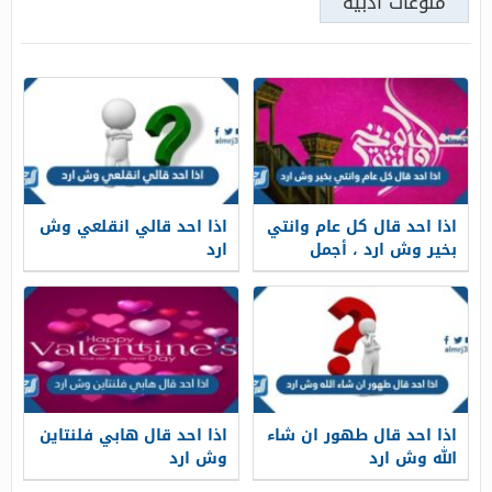
منوعات أدبية
اذا احد قال كل عام وانتي
اذا احد قالي انقلعي وش
بخير وش ارد ، أجمل
ارد
الردود على كل عام وانت
بخير
اذا احد قال طهور ان شاء
اذا احد قال هابي فلنتاين
الله وش ارد
وش ارد