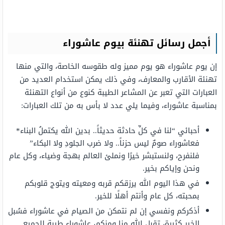
أجمل رسائل تهنئة بيوم عاشوراء
إن يوم عاشوراء هو يوم مميز وله طقوسه الخاصة، والتي منها
تهنئة الأقارب والمعارف، وفي ذلك يمكن استخدام العديد من
العبارات التي تعبر عن المشاعر الطيبة كنوع من أنواع التهنئة
بمناسبة عاشوراء، وفيما يلي عدد لا بأس به من تلك العبارات:
أحبائي “لنا في كلِّ حادثة حديثاً.. بدين الله يكتملُ البناء*
فعاشوراء صومٌ ليس حزناً.. ولا ضرب الجلودِ ولا البكاء”
فلنفرح، ولنستبشر خيرًا ونملئ العالم بهجة وضياء، وكل عام
ونحن وإياكم بخير.
في هذا اليوم الله يرزقكم قربه ومعيته ويتوج قلوبكم
بمحبته، كل عام وأنتم أهلًا للخير.
أذكركم ونفسي إن لم نتمكن من الصيام في عاشوراء فسُبل
الخير كثيرة، تقبل الله منا ومنكم، عاشوراء طيبة للجميع.