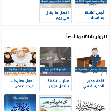
أجمل تهنئة
افضل ما يقال
بمناسبة
في يوم
عاشوراء 2022
عاشوراء
قصيرة
الزوار شاهدوا أيضاً
كلمة مدير
عبارات تهنئة
اجمل معايدات
المدرسة في
بالنقل تويتر
عيد الاضحى
بداية العام
1448 بالصور
المبارك 2026-
الدراسي 1448
1448
جاهزة للطباعة